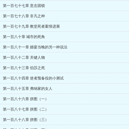
第一百七十七章 意念固锁
第一百七十八章 非凡之种
第一百七十九章 教堂死者案情进展
第一百八十章 城市的死角
第一百八十一章 婚宴当晚的另一种说法
第一百八十二章 关键人物
第一百八十三章 伯莎之死
第一百八十四章 使者预备役的小测试
第一百八十五章 弗纳家的女人
第一百八十六章 拼图（一）
第一百八十七章 拼图（二）
第一百八十八章 拼图（三）