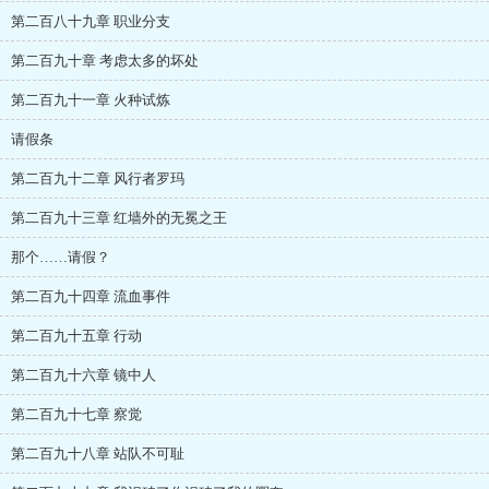
第二百八十九章 职业分支
第二百九十章 考虑太多的坏处
第二百九十一章 火种试炼
请假条
第二百九十二章 风行者罗玛
第二百九十三章 红墙外的无冕之王
那个……请假？
第二百九十四章 流血事件
第二百九十五章 行动
第二百九十六章 镜中人
第二百九十七章 察觉
第二百九十八章 站队不可耻