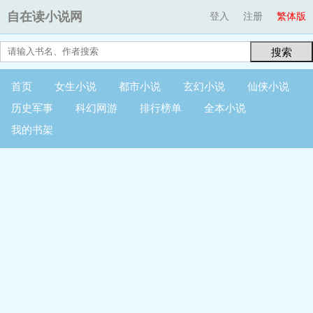
自在读小说网
登入
注册
繁体版
搜索
首页
女生小说
都市小说
玄幻小说
仙侠小说
历史军事
科幻网游
排行榜单
全本小说
我的书架