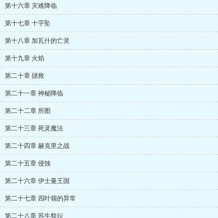
第十六章 灾难降临
第十七章 十字坠
第十八章 加瓦什的亡灵
第十九章 火焰
第二十章 拯救
第二十一章 神秘降临
第二十二章 所图
第二十三章 死灵魔法
第二十四章 赫克里之战
第二十五章 侵蚀
第二十六章 伊士曼王国
第二十七章 四叶领的异常
第二十八章 苏生祭坛