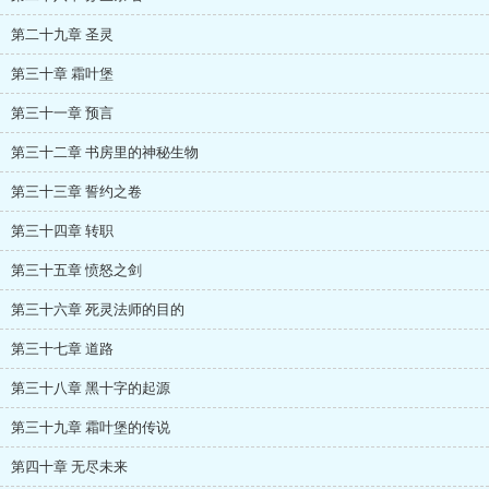
第二十九章 圣灵
第三十章 霜叶堡
第三十一章 预言
第三十二章 书房里的神秘生物
第三十三章 誓约之卷
第三十四章 转职
第三十五章 愤怒之剑
第三十六章 死灵法师的目的
第三十七章 道路
第三十八章 黑十字的起源
第三十九章 霜叶堡的传说
第四十章 无尽未来