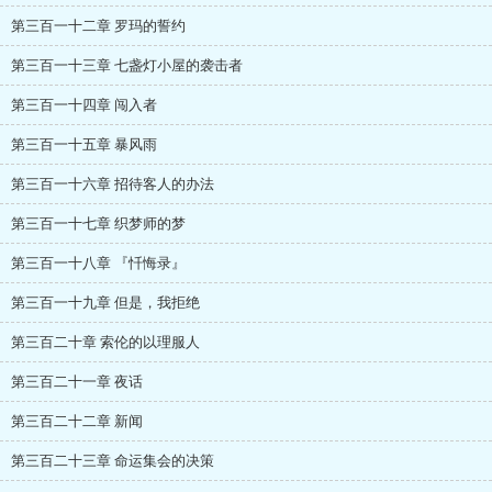
第三百一十二章 罗玛的誓约
第三百一十三章 七盏灯小屋的袭击者
第三百一十四章 闯入者
第三百一十五章 暴风雨
第三百一十六章 招待客人的办法
第三百一十七章 织梦师的梦
第三百一十八章 『忏悔录』
第三百一十九章 但是，我拒绝
第三百二十章 索伦的以理服人
第三百二十一章 夜话
第三百二十二章 新闻
第三百二十三章 命运集会的决策