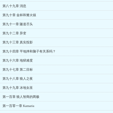
第八十九章 消息
第九十章 金杯和篝火镇
第九十一章 隧道尽头
第九十二章 异变
第九十三章 真实投影
第九十四章 平地摔和脑子有关系吗？
第九十六章 地狱难度
第九十七章 第二目标
第九十八章 狼人之夜
第九十九章 冰地女巫
第一百章 狼人智商的两极
第一百零一章 Kamaria