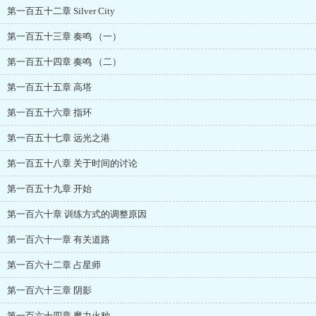
第一百五十二章 Silver City
第一百五十三章 奏鸣 （一）
第一百五十四章 奏鸣 （二）
第一百五十五章 高塔
第一百五十六章 指环
第一百五十七章 远光之港
第一百五十八章 关于时间的讨论
第一百五十九章 开始
第一百六十章 训练方式的调整原因
第一百六十一章 有关道路
第一百六十二章 占星师
第一百六十三章 阴影
第一百六十四章 魔力火种