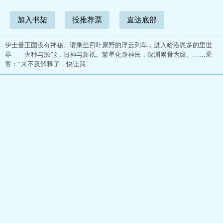
加入书架
投推荐票
直达底部
伊士曼王国没有神秘。请乘坐四叶原野的浮云列车，进入哈洛恩多的里世
界——火种与源能，旧神与新祇。繁星化身神民，深渊累骨为级。……乘
客：“来不及解释了，快让我...