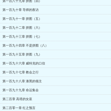
第一百八十九章 拼图（四）
第一百九十章 导师的夜访
第一百九十一章 拼图（五）
第一百九十二章 拼图（六）
第一百九十三章 拼图（七）
第一百九十四章 不是拼图（八）
第一百九十五章 拼图（九）
第一百九十六章 威特克的口信
第一百九十七章 教会之行
第一百九十八章 漆黑的领主
第一百九十九章 命运集会
第二百章 高塔的女巫
第二百零一章 红之预言