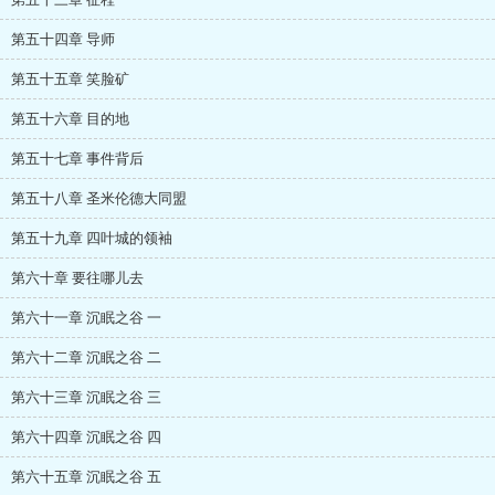
第五十四章 导师
第五十五章 笑脸矿
第五十六章 目的地
第五十七章 事件背后
第五十八章 圣米伦德大同盟
第五十九章 四叶城的领袖
第六十章 要往哪儿去
第六十一章 沉眠之谷 一
第六十二章 沉眠之谷 二
第六十三章 沉眠之谷 三
第六十四章 沉眠之谷 四
第六十五章 沉眠之谷 五