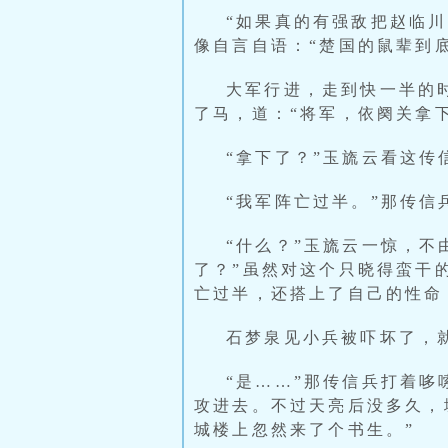
“如果真的有强敌把赵临
像自言自语：“楚国的鼠辈到
大军行进，走到快一半的
了马，道：“将军，依阕关拿下
“拿下了？”玉旒云看这传
“我军阵亡过半。”那传信
“什么？”玉旒云一惊，
了？”虽然对这个只晓得蛮干
亡过半，还搭上了自己的性命
石梦泉见小兵被吓坏了，
“是……”那传信兵打着
攻进去。不过天亮后没多久，
城楼上忽然来了个书生。”