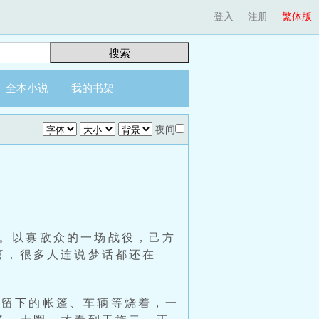
登入
注册
繁体版
搜索
全本小说
我的书架
夜间
。以寡敌众的一场战役，己方
喜，很多人连说梦话都还在
后留下的帐篷、车辆等烧着，一