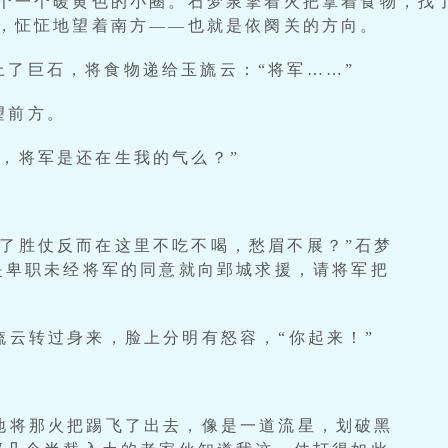
个一个暖黄色的小圈。石梦泉擎着火把拿着食物，找
，怔怔地望着南方——也就是依阕关的方向。
上了巨石，将食物递给玉旒云：“将军……”
望前方。
，将军是还在生我的气么？”
打了胜仗反而在这里不吃不喝，愁眉不展？”石梦
是卑职未经将军的同意就向郢城求援，请将军把
旒云转过身来，脸上分明有怒容，“你起来！”
”地将那火把踢飞了出去，像是一道流星，划破黑