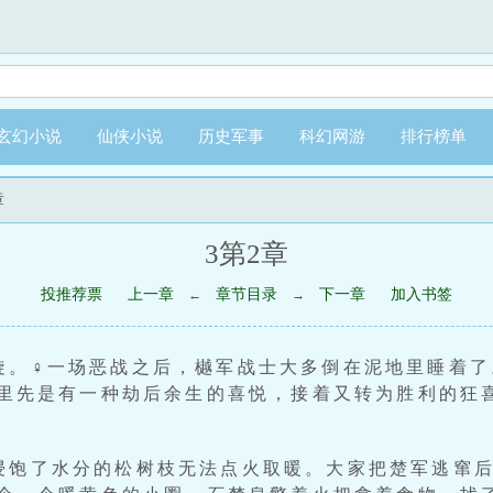
玄幻小说
仙侠小说
历史军事
科幻网游
排行榜单
章
3第2章
投推荐票
上一章
章节目录
下一章
加入书签
←
→
旋。♀一场恶战之后，樾军战士大多倒在泥地里睡着了
里先是有一种劫后余生的喜悦，接着又转为胜利的狂
浸饱了水分的松树枝无法点火取暖。大家把楚军逃窜