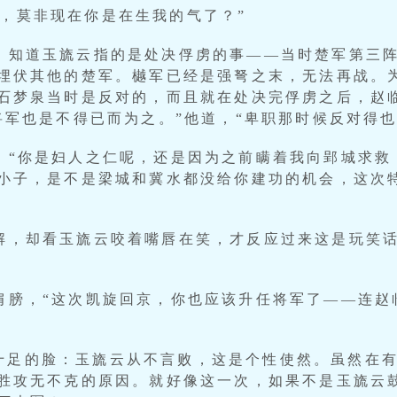
么，莫非现在你是在生我的气了？”
下，知道玉旒云指的是处决俘虏的事——当时楚军第三
埋伏其他的楚军。樾军已经是强弩之末，无法再战。
石梦泉当时是反对的，而且就在处决完俘虏之后，赵
将军也是不得已而为之。”他道，“卑职那时候反对得也
毛，“你是妇人之仁呢，还是因为之前瞒着我向郢城求
小子，是不是梁城和冀水都没给你建功的机会，这次
辩解，却看玉旒云咬着嘴唇在笑，才反应过来这是玩笑
的肩膀，“这次凯旋回京，你也应该升任将军了——连
十足的脸：玉旒云从不言败，这是个性使然。虽然在
胜攻无不克的原因。就好像这一次，如果不是玉旒云