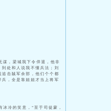
无谋，梁城我下令佯退，他非
，到处和人说我不懂兵法；刘
我追击馘军余部，他们个个都
带兵，全是靠姐姐才当上将军
有冰冷的笑意，“至于司徒蒙，