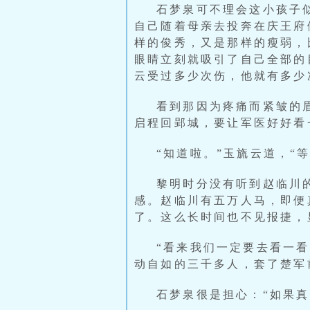
石梦泉可不理会这小孩子
自己随着母亲去投奔在庆王府
样的俊秀，又是那样的瘦弱，
眼睛立刻就吸引了自己全部的
云受过多少次伤，他就有多少
看到那因为疼痛而紧皱的
启程回郢城，要让军医好好看
“知道啦。”玉旒云道，“
黎明时分没有听到赵临川
感。赵临川有五万人马，即便
了。这么长时间也不见报捷，
“看来我们一定要去看一
动自如的三千多人，套了楚军
石梦泉很是担心：“如果