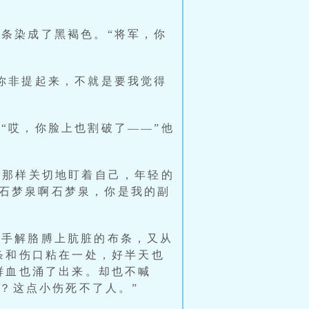
条染成了黑褐色。“将军，你
你非提起来，不就是要我觉得
“哎，你脸上也割破了——”他
泉那样关切地盯着自己，年轻的
？石梦泉啊石梦泉，你是我的副
动手解胳膊上肮脏的布条，又从
条和伤口粘在一处，好半天也
鲜血也涌了出来。却也不喊
？这点小伤死不了人。”