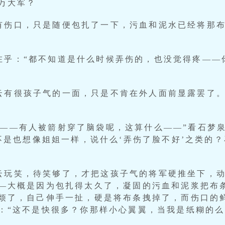
万大军？
有伤口，只是随便包扎了一下，污血和泥水已经将那布
在乎：“都不知道是什么时候弄伤的，也没觉得疼——
云有很孩子气的一面，只是不肯在外人面前显露罢了。
已——有人被箭射穿了脑袋呢，这算什么——”看石梦
你不是也想像姐姐一样，说什么‘弄伤了脸不好’之类的
云玩笑，待笑够了，才把这孩子气的将军硬推坐下，
—大概是因为包扎得太久了，凝固的污血和泥浆把布
烦了，自己伸手一扯，硬是将布条拽掉了，而伤口的
：“这不是快很多？你那样小心翼翼，当我是纸糊的么