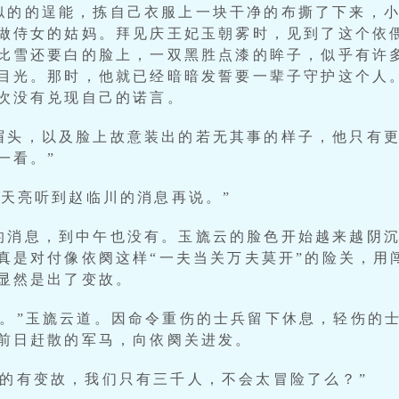
似的的逞能，拣自己衣服上一块干净的布撕了下来，
做侍女的姑妈。拜见庆王妃玉朝雾时，见到了这个依
比雪还要白的脸上，一双黑胜点漆的眸子，似乎有许
目光。那时，他就已经暗暗发誓要一辈子守护这个人
次没有兑现自己的诺言。
眉头，以及脸上故意装出的若无其事的样子，他只有更
一看。”
等天亮听到赵临川的消息再说。”
的消息，到中午也没有。玉旒云的脸色开始越来越阴
真是对付像依阕这样“一夫当关万夫莫开”的险关，用
显然是出了变故。
看。”玉旒云道。因命令重伤的士兵留下休息，轻伤的
前日赶散的军马，向依阕关进发。
真的有变故，我们只有三千人，不会太冒险了么？”