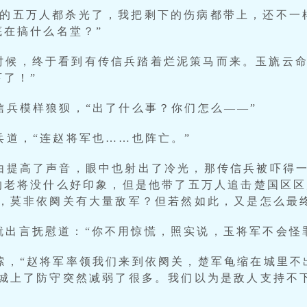
川的五万人都杀光了，我把剩下的伤病都带上，还不一
底在搞什么名堂？”
时候，终于看到有传信兵踏着烂泥策马而来。玉旒云
了！”
信兵模样狼狈，“出了什么事？你们怎么——”
兵道，“连赵将军也……也阵亡。”
不由提高了声音，眼中也射出了冷光，那传信兵被吓得
的老将没什么好印象，但是他带了五万人追击楚国区
，莫非依阕关有大量敌军？但若然如此，又是怎么最
就出言抚慰道：“你不用惊慌，照实说，玉将军不会怪
哆嗦，“赵将军率领我们来到依阕关，楚军龟缩在城里
城上了防守突然减弱了很多。我们以为是敌人支持不