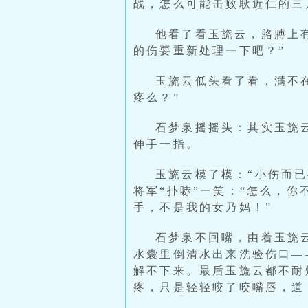
战，怎么可能击败耿近仁的三
他看了看玉旒云，胳膊上
的伤要重新处理一下吧？”
玉旒云低头看了看，满不
疼么？”
石梦泉摇摇头：其实玉旒
伸手一指。
玉旒云模了模：“小伤而
将军“扑哧”一笑：“怎么，
手，不是我的女乃妈！”
石梦泉不回嘴，由着玉旒
水囊里倒清水出来洗验伤口—
解不下来。最后玉旒云都不耐
疼，只是轻轻咬了咬嘴唇，道