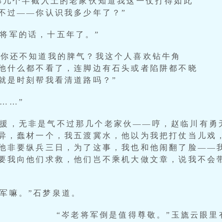
那几个半截入土的老家伙知道我这一仗打得如此
不过——你认识我多少年了？”
将军的话，十五年了。”
“你还不知道我的脾气？我这个人喜欢钻牛角
他什么都不看了，连脚边有石头或者陷阱都不晓
就是时刻帮我看清道路吗？”
……”
求援，无非是气不过那几个老家伙——哼，赵临川有勇
异，蠢材一个，我五渡冀水，他以为我把打仗当儿戏
他非要纵兵三日，为了这事，我也和他闹翻了脸——
要我向他们求救，他们岂不乘机大做文章，说我不会
军嘛。”石梦泉道。
“岑老将军倒是值得尊敬。”玉旒云眼里