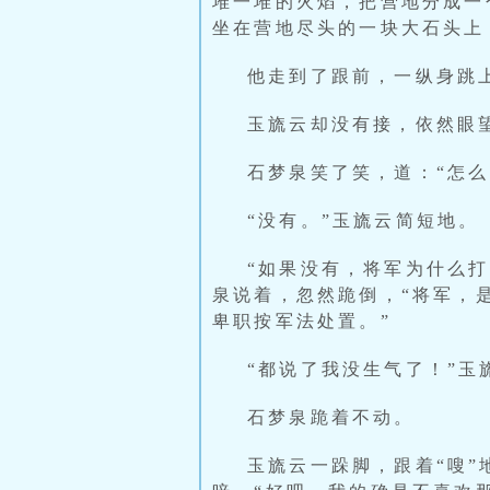
堆一堆的火焰，把营地分成一
坐在营地尽头的一块大石头上
他走到了跟前，一纵身跳
玉旒云却没有接，依然眼
石梦泉笑了笑，道：“怎么
“没有。”玉旒云简短地。
“如果没有，将军为什么
泉说着，忽然跪倒，“将军，
卑职按军法处置。”
“都说了我没生气了！”玉
石梦泉跪着不动。
玉旒云一跺脚，跟着“嗖