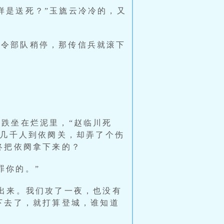
样是送死？”玉旒云冷冷的，又
命令部队稍停，那传信兵就滚下
一跌坐在烂泥里，“赵临川死
区几千人到依阕关，却弄了个伤
终把依阕拿下来的？
罪你的。”
不出来。我们攻了一夜，也没有
下去了，就打算登城，谁知道