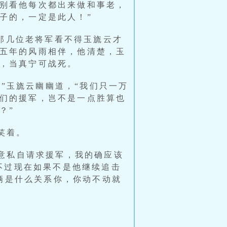
别看他每次都出来做和事老，
子的，一定是此人！”
那几位老将军看不得玉旒云才
五年的风雨相伴，他清楚，玉
，当真宁可战死。
”玉旒云幽幽道，“我们只一万
们的援军，岂不是一点胜算也
？”
笑着。
同意私自请求援军，我的确应该
不过现在如果不是他继续追击
俩是什么关系你，你动不动就