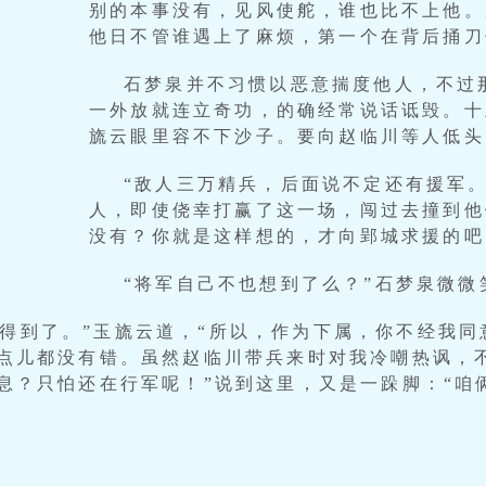
别的本事没有，见风使舵，谁也比不上他。
他日不管谁遇上了麻烦，第一个在背后捅刀
石梦泉并不习惯以恶意揣度他人，不过
一外放就连立奇功，的确经常说话诋毁。十
旒云眼里容不下沙子。要向赵临川等人低头
“敌人三万精兵，后面说不定还有援军。
人，即使侥幸打赢了这一场，闯过去撞到他
没有？你就是这样想的，才向郢城求援的吧
“将军自己不也想到了么？”石梦泉微微
想得到了。”玉旒云道，“所以，作为下属，你不经我
点儿都没有错。虽然赵临川带兵来时对我冷嘲热讽，
息？只怕还在行军呢！”说到这里，又是一跺脚：“咱