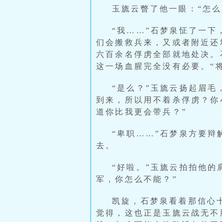
玉旒云瞥了他一眼：“怎
“我……”石梦泉怔了一
们会搬救兵来，又或者附近还
六百余名俘虏全部就地处决。
这一场血腥完全没有必要。“
“是么？”玉旒云扬起眉
到来，所以用不着杀俘虏？你
道你比我更会带兵？”
“卑职……”石梦泉方要
去。
“好啦。”玉旒云拍拍他
军，你怎么不能？”
凯旋，石梦泉看着那信心
觉得，这也正是玉旒云战无不