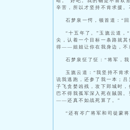
暗。“好吧。我的确是不喜欢
辛苦，所以才坚持不肯求援。
石梦泉一愕，顿首道：“回
“十五年了。”玉旒云道，
尖，认着一个目标一条路就其
得——姐姐让你在我身边，不
石梦泉怔了怔：“将军，我
玉旒云道：“我坚持不肯
说我逃跑，还参了我一本；吕
子飞贪婪凶残，攻下郢城时，
巴不得我孤军深入死在馘国。
——还真不如战死算了。”
“还有岑广将军和司徒蒙将