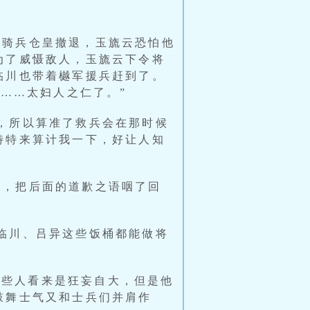
阵骑兵仓皇撤退，玉旒云恐怕他
为了威慑敌人，玉旒云下令将
临川也带着樾军援兵赶到了。
……太妇人之仁了。”
救，所以算准了救兵会在那时候
特特来算计我一下，好让人知
话，把后面的道歉之语咽了回
赵临川、吕异这些饭桶都能做将
有些人看来是狂妄自大，但是他
鼓舞士气又和士兵们并肩作