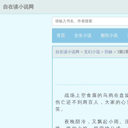
自在读小说网
首页
女生小说
都市小说
自在读小说网
>
玄幻小说
>
归妹
> 3第2
战场上空食腐的乌鸦在盘
伤亡还不到两百人，大家的心
笑。
夜晚阴冷，又飘起小雨。