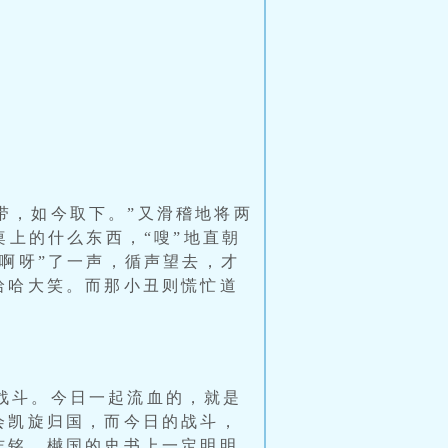
带，如今取下。”又滑稽地将两
桌上的什么东西，“嗖”地直朝
啊呀”了一声，循声望去，才
哈哈大笑。而那小丑则慌忙道
战斗。今日一起流血的，就是
会凯旋归国，而今日的战斗，
志铭。樾国的史书上一定明明