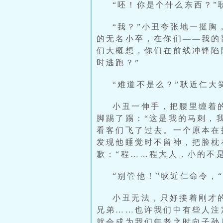
“呸！你是个什么东西？”
“我？”小丑夸张地一挺胸
的无名小卒，在你们——我的
们大概想，你们在前线冲锋陷
时逃跑？”
“难道不是么？”耿近仁大
小丑一伸手，把腰里缠着
脚踢了踢：“这是我的马刺，
看客们飞了过去。一个原本在
发现他睡觉时不留神，把脸枕
歉：“程……程大人，小的不
“别管他！”耿近仁命令，
小丑无法，只好接着刚才
兄弟……也许我们中有些人注
就会成为我们年老之时向子孙