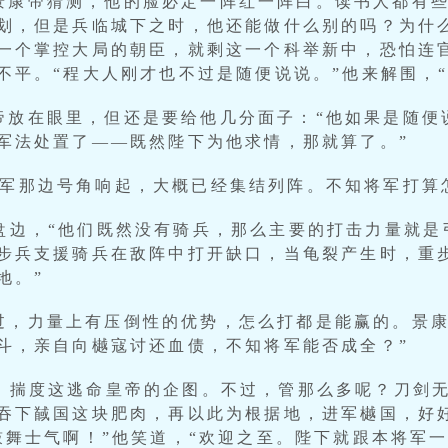
景康帝猜测，他的脸必定一阵红一阵白。读书人都有
划，但是兵临城下之时，他还能做什么别的吗？为什
一个掌控大局的朝臣，就剩这一个科举新中，恐怕连
不平。“程大人刚才也不过是随便说说。”他来解围，
帝放在眼里，但还是要给他几分面子：“他如果是随便
军法处置了——既然陛下为他求情，那就算了。”
樾军那边号角响起，大概已经集结列阵。不知将军打算
沙盘边，“他们既然没有骑兵，那么主要的打击力量就
步兵支援骑兵在敌阵中打开缺口，当龟裂产生时，重
地。”
过，力量上有压倒性的优势，怎么打都是能赢的。景康
斗，亲自向樾寇讨还血债，不知将军能否成全？”
巴，揣度这逃命皇帝的企图。不过，管那么多呢？刀剑
吞下馘国这块肥肉，再以此为根据地，进军樾国，好
鼓舞士气啊！”他笑道，“欢迎之至。陛下就跟本将军