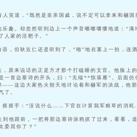
有人笑道，“既然是皇亲国戚，说不定可以拿来和樾国
的乐趣。却忽然听到边上一个声音嘟嘟囔囔地道：“满
了人家的活靶子。”
自语，但耿近仁还是听到了，“啪”地在案上一拍，连
去，原来说话的正是方才那个打瞌睡的文官。他脸上
是一首边塞诗的开头，曰：“无端**惊落雁”。后面仿
做选择——这边大家热火朝天地讨论着和樾军的决战，他
气了。
，摇摇手：“没说什么……下官在计算我军粮草的消耗
，走到他跟前，一把将那边塞诗涂鸦抓了过来，看看，
太委屈你了？”