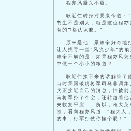
程亦风垂头不语。
耿近仁转身对景康帝道：
书生不是别人，就是这位程亦
有的□都认识他。”
原来是他！景康帝好奇地
让人找寻一丝“风流少年”的
康帝不解的是：如果程亦风凭
中做一个小小的粮道？
耿近仁接下来的话解答了
当时我国破虏将军司马非调集
兵正接近自己的消息，怕被前
马将军扑了个空，还转趁着他
夫收复平崖——所以，程大英
顿，看向程亦风道：“程大人
的事，行军打仗你懂个屁！”