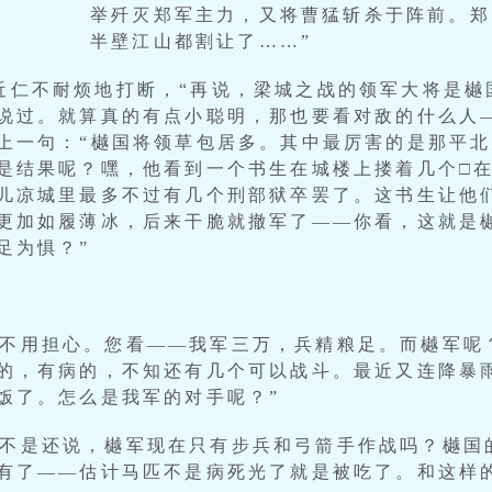
举歼灭郑军主力，又将曹猛斩杀于阵前。郑
半壁江山都割让了……”
耿近仁不耐烦地打断，“再说，梁城之战的领军大将是
说过。就算真的有点小聪明，那也要看对敌的什么人—
上一句：“樾国将领草包居多。其中最厉害的是那平
是结果呢？嘿，他看到一个书生在城楼上搂着几个□
儿凉城里最多不过有几个刑部狱卒罢了。这书生让他
更加如履薄冰，后来干脆就撤军了——你看，这就是
足为惧？”
的不用担心。您看——我军三万，兵精粮足。而樾军呢
的，有病的，不知还有几个可以战斗。最近又连降暴
饭了。怎么是我军的对手呢？”
才不是还说，樾军现在只有步兵和弓箭手作战吗？樾国
有了——估计马匹不是病死光了就是被吃了。和这样