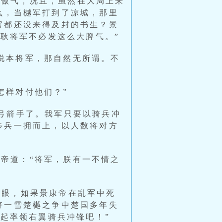
些傲气，况且，虽然在大局上来
么，当樾军打到了凉城，那里
官都还没来得及封的书生？景
“耿将军不必发这么大脾气。”
说本将军，那自然无所谓。不
怎样对付他们？”
是弓箭手了。我军只要以骑兵冲
步兵一拥而上，以人数将对方
帝道：“将军，朕有一不情之
无眼，如果景康帝在乱军中死
好一雪楚樾之争中楚国多年失
一起率领右翼骑兵冲锋吧！”