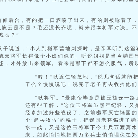
前仰后合，有的把一口酒喷了出来，有的则被呛着了
玉旒云是不是？毛还没长齐呢，就来跟本将军对决。
戏么？”
装汉子说道，“小人到樾军营地刺探时，是亲耳听到这
旒云将军长得像个小娘们似的。听说姐姐是当今樾国
想，才外放出来领军。看来是部下都不怎么服气，所
“哼！”耿近仁轻蔑地，“说几句话就能
了么？慢慢说吧！说完了老子再去收拾他们
“耿将军。”景康帝毕竟是被玉旒云一
还有些了解，“这位玉将军虽然年纪轻，又
经参加过好些战役了。之前樾军灭亡铴国的
个‘退兵牧马’的幌子，把铴国老将骗进了
水一战，又是这位玉将军下令士兵五渡冀水
来，如此悄悄地把两万多兵士悄悄埋伏在郑