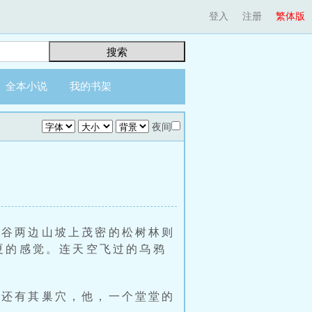
登入
注册
繁体版
搜索
全本小说
我的书架
夜间
雁谷两边山坡上茂密的松树林则
夏的感觉。连天空飞过的乌鸦
鸦还有其巢穴，他，一个堂堂的