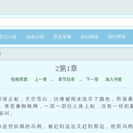
玄幻小说
仙侠小说
历史军事
科幻网游
排行榜单
章
2第1章
投推荐票
上一章
章节目录
下一章
加入书签
←
→
渐渐止歇，天空苍白，仿佛被雨水洗尽了颜色，而落
。寒意像蜘蛛网，一层一层往人身上粘，没有一丝初
哀叫。
像这些饥饿的乌鸦，被赶到这边又赶到那边。然而乌