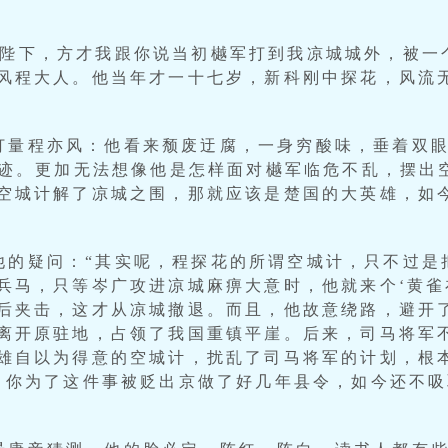
“陛下，方才我跟你说当初樾军打到我凉城城外，被一
风程大人。他当年才一十七岁，新科刚中探花，风流
打量程亦风：他看来颓废迂腐，一身穷酸味，垂着双
痕迹。更加无法想像他是怎样面对樾军临危不乱，摆出
空城计解了凉城之围，那就应该是楚国的大英雄，如
他的疑问：“其实呢，程探花的所谓空城计，只不过是
兵马，只等岑广攻进凉城麻痹大意时，他就来个‘黄雀
后夹击，这才从凉城撤退。而且，他故意绕路，避开
离开原驻地，占领了我国重镇平崖。后来，司马将军
雄自以为得意的空城计，扰乱了司马将军的计划，根本
，你为了这件事被贬出京做了好几年县令，如今还不