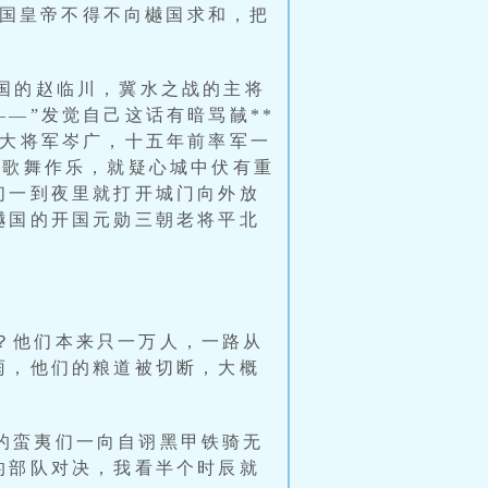
国皇帝不得不向樾国求和，把
樾国的赵临川，冀水之战的主将
—”发觉自己这话有暗骂馘**
北大将军岑广，十五年前率军一
在歌舞作乐，就疑心城中伏有重
们一到夜里就打开城门向外放
樾国的开国元勋三朝老将平北
？他们本来只一万人，一路从
雨，他们的粮道被切断，大概
的蛮夷们一向自诩黑甲铁骑无
的部队对决，我看半个时辰就