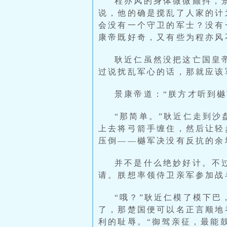
程亦风的身体微微颤抖，
说，他的确是搅乱了人家的计
会没有一个守卫的军士？没有
康帝既好奇，又有些为程亦风
耿近仁虽然没把这亡国皇
过说扰乱军心的话，那就应该
景康帝道：“朕方才听到
“那简单。”耿近仁走到
上去将弓箭手缠住，然后让轻
压倒——樾军决没有反抗的余
并不是什么绝妙好计。不
请。朕想率领侍卫亲军参加战
“哦？”耿近仁模了模下
了，那楚国便可以名正言顺地
利的耻辱。“御驾亲征，最能