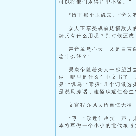
可以将他们杀得片甲不留。”
“留下那个玉旒云。”旁边
众人正享受战前贬损敌人
骑兵有什么用呢？到时候还成
声音虽然不大，又是自言
念什么经？”
景康帝随着众人一起望过
认，哪里是什么军中文书了，
枭”“饥乌”“啼猿”几个词
是说风凉话，难怪耿近仁会生
文官程亦风大约自悔无状
“哼！”耿近仁冷笑一声
本将军做一个小小的北伐粮道