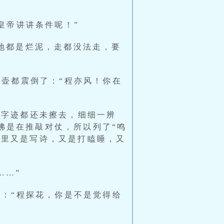
皇帝讲讲条件呢！”
地都是烂泥，走都没法走，要
酒壶都震倒了：“程亦风！你在
的字迹都还未擦去，细细一辨
佛是在推敲对仗，所以列了“鸣
那里又是写诗，又是打瞌睡，又
……”
道：“程探花，你是不是觉得给