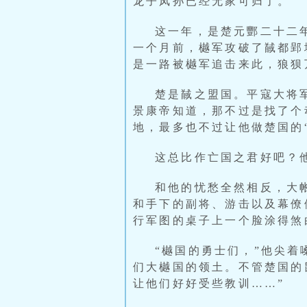
龙子凤孙已经无家可归了。
这一年，是楚元酆二十二
一个月前，樾军攻破了馘都郢
是一路被樾军追击来此，狼狈
楚是馘之盟国。平寇大将
景康帝知道，那不过是找了个
地，最多也不过让他做楚国的
这总比作亡国之君好吧？
和他的忧愁全然相反，大
和手下的副将、游击以及幕僚
行军图的桌子上一个脸涂得煞
“樾国的勇士们，”他尖着
们大樾国的领土。不管楚国的
让他们好好受些教训……”