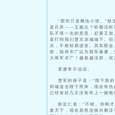
“那些只是雕虫小技。”
是吕异——玉旒云？听都没听
队不堪一击的意思，赶紧又加
直打到我们楚京凉城城下。但
兵，不敢轻易进攻。其实那会
箭，搞得岑广以为我军偷袭，
大将军岑广！越老越没胆，何
景康帝不说话。
楚军的探子道：“陛下真
郢城追击陛下而来，现在有伤
已经有好几天没有吃上一顿饱
耿近仁道：“不错。你刚
敌天下，现在居然连骑兵都没