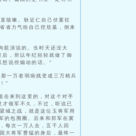
，直咳嗽。耿近仁自己伏案狂
不省省力气给自己挖坟墓，倒来
篇狗屁演说的。当时天还没大
皇后，所以年纪轻轻就做了御
以想说些煽动的话。”
把那一万老弱病残变成三万精兵
！”
路追击来到这里的，对这个对手
是才领军不久，不过，听说已
梁城之战，就是这位玉将军用
樾军的包围圈。后来和郑军在冀
，每次一万人去，五千人回
国大将军曹猛的身后，最终一