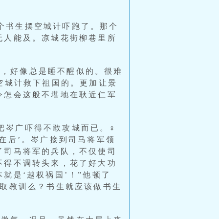
个书生摆空城计吓跑了。那个
无人能及。凉城花街柳巷里所
眼，好像总是睡不醒似的。很难
空城计救下祖国的。更加让景
今怎会这般不堪地在耿近仁军
把岑广吓得不敢攻城而已。♀
在后’。岑广接到司马将军领
了司马将军的兵队，不仅使司
不得不调转头来，花了好大功
就是‘越权祸国’！”他顿了
吸取教训么？书生就应该做书生