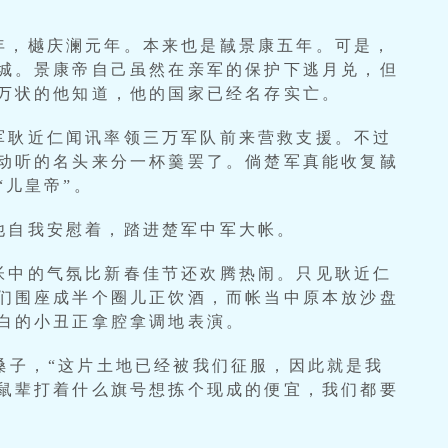
年，樾庆澜元年。本来也是馘景康五年。可是，
城。景康帝自己虽然在亲军的保护下逃月兑，但
万状的他知道，他的国家已经名存实亡。
军耿近仁闻讯率领三万军队前来营救支援。不过
动听的名头来分一杯羹罢了。倘楚军真能收复馘
“儿皇帝”。
他自我安慰着，踏进楚军中军大帐。
帐中的气氛比新春佳节还欢腾热闹。只见耿近仁
们围座成半个圈儿正饮酒，而帐当中原本放沙盘
白的小丑正拿腔拿调地表演。
嗓子，“这片土地已经被我们征服，因此就是我
鼠辈打着什么旗号想拣个现成的便宜，我们都要