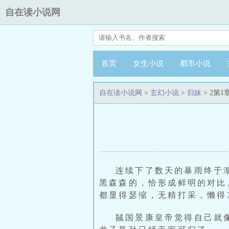
自在读小说网
首页
女生小说
都市小说
自在读小说网
>
玄幻小说
>
归妹
> 2第1
连续下了数天的暴雨终于
黑森森的，恰形成鲜明的对比
都显得瑟缩，无精打采，懒得
馘国景康皇帝觉得自己就