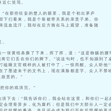
耿近仁笑骂。
，“在那些狂妄的楚人的眼里，我是个初出茅庐
部下们看来，我是个靠裙带关系的亲贵子弟。你
阵流血流汗，我却在后方骑在马上观望，准备随
笑。
的一张黄纸条撕了下来，挥了挥，道：“这是御赐的腰
我将它们丢在你们的脚下。”说这句时，也不知踢到了
打瞌睡文官模样的人被打中了，一惊而醒。众人听他“
在了墨迹未干的文书上，现在满脸都是字。众人不禁
是故意的。”
“把你的戏演完。”
的演下去：“我告诉你们，我会站在这里，和你们一起
定会埋骨异乡，化为腐朽；但是我们中大部分人一定
后代炫耀的事迹，并且还会成为我们百年后荣耀的墓