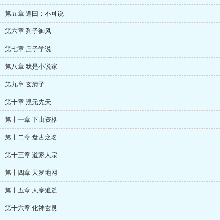
第五章 道曰：不可说
第六章 列子御风
第七章 庄子学说
第八章 我是小说家
第九章 玄清子
第十章 混元先天
第十一章 下山资格
第十二章 盘古之名
第十三章 道家人宗
第十四章 天罗地网
第十五章 人宗逍遥
第十六章 化神玄灵