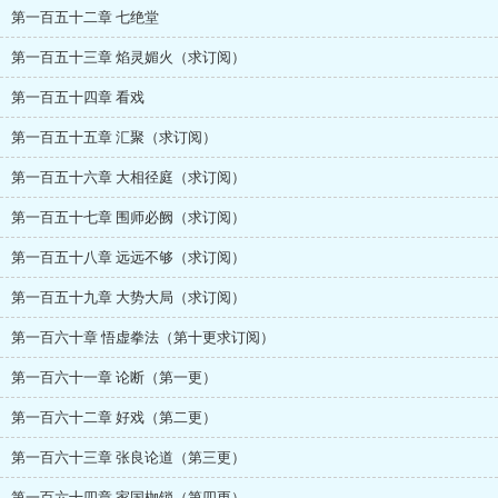
第一百五十二章 七绝堂
第一百五十三章 焰灵媚火（求订阅）
第一百五十四章 看戏
第一百五十五章 汇聚（求订阅）
第一百五十六章 大相径庭（求订阅）
第一百五十七章 围师必阙（求订阅）
第一百五十八章 远远不够（求订阅）
第一百五十九章 大势大局（求订阅）
第一百六十章 悟虚拳法（第十更求订阅）
第一百六十一章 论断（第一更）
第一百六十二章 好戏（第二更）
第一百六十三章 张良论道（第三更）
第一百六十四章 家国枷锁（第四更）