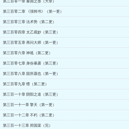
第三百零一章 秦国之墨（大章）
第三百零二章 《强韩书》（第一更）
第三百零三章 法术势（第二更）
第三百零四章 太乙观妙（第三更）
第三百零五章 再问大师（第一更）
第三百零六章 神祗（第二更）
第三百零七章 身份暴露（第三更）
第三百零八章 固所愿也（第一更）
第三百零九章 懵（第二更）
第三百一十章 阴阳之道（第三更）
第三百一十一章 擎天（第一更）
第三百一十二章 不朽（第二更）
第三百一十三章 郑国渠（完）