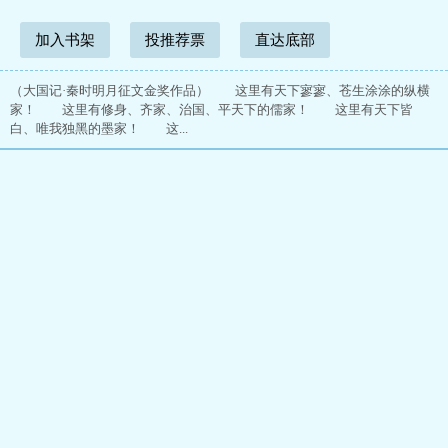
加入书架
投推荐票
直达底部
（大国记·秦时明月征文金奖作品） 这里有天下寥寥、苍生涂涂的纵横
家！ 这里有修身、齐家、治国、平天下的儒家！ 这里有天下皆
白、唯我独黑的墨家！ 这...