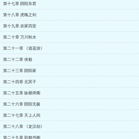
第十七章 阴阳东君
第十八章 虎魄之剑
第十九章 农家四堂
第二十章 万川秋水
第二十一章 《逍遥游》
第二十二章 侠魁
第二十三章 阴阳家
第二十四章 北冥子
第二十五章 纵横捭阖
第二十六章 阴阳无极
第二十七章 天上人间
第二十八章 《龙汉劫》
第二十九章 郢都书阁