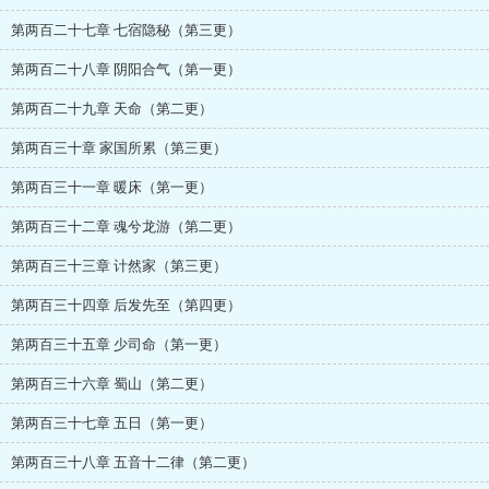
第两百二十七章 七宿隐秘（第三更）
第两百二十八章 阴阳合气（第一更）
第两百二十九章 天命（第二更）
第两百三十章 家国所累（第三更）
第两百三十一章 暖床（第一更）
第两百三十二章 魂兮龙游（第二更）
第两百三十三章 计然家（第三更）
第两百三十四章 后发先至（第四更）
第两百三十五章 少司命（第一更）
第两百三十六章 蜀山（第二更）
第两百三十七章 五日（第一更）
第两百三十八章 五音十二律（第二更）