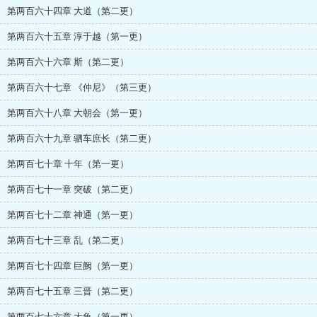
第两百六十四章 大道（第二更）
第两百六十五章 淳于越（第一更）
第两百六十六章 斯（第二更）
第两百六十七章 《仲尼》（第三更）
第两百六十八章 大朝会（第一更）
第两百六十九章 驷车庶长（第二更）
第两百七十章 十年（第一更）
第两百七十一章 突破（第二更）
第两百七十二章 神通（第一更）
第两百七十三章 乱（第二更）
第两百七十四章 巨阙（第一更）
第两百七十五章 三晋（第二更）
第两百七十六章 大鱼（第一更）