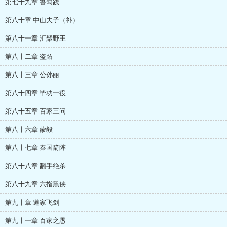
第七十九章 鲁勾践
第八十章 中山夫子（补）
第八十一章 汇聚野王
第八十二章 盗跖
第八十三章 公孙丽
第八十四章 毕功一役
第八十五章 百家三问
第八十六章 蒙毅
第八十七章 秦国箭阵
第八十八章 翻手绝杀
第八十九章 六指黑侠
第九十章 道家飞剑
第九十一章 百家之愚