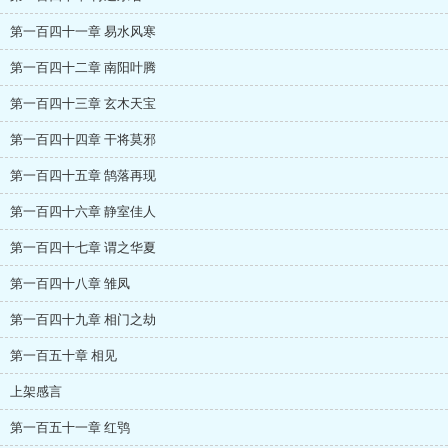
第一百四十一章 易水风寒
第一百四十二章 南阳叶腾
第一百四十三章 玄木天宝
第一百四十四章 干将莫邪
第一百四十五章 鹄落再现
第一百四十六章 静室佳人
第一百四十七章 谓之华夏
第一百四十八章 雏凤
第一百四十九章 相门之劫
第一百五十章 相见
上架感言
第一百五十一章 红鸮