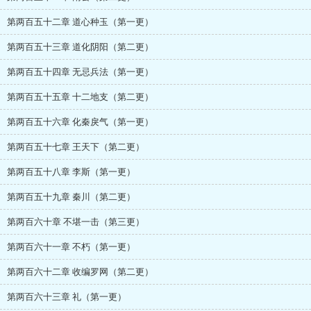
第两百五十二章 道心种玉（第一更）
第两百五十三章 道化阴阳（第二更）
第两百五十四章 无忌兵法（第一更）
第两百五十五章 十二地支（第二更）
第两百五十六章 化秦戾气（第一更）
第两百五十七章 王天下（第二更）
第两百五十八章 李斯（第一更）
第两百五十九章 秦川（第二更）
第两百六十章 不堪一击（第三更）
第两百六十一章 不朽（第一更）
第两百六十二章 收编罗网（第二更）
第两百六十三章 礼（第一更）