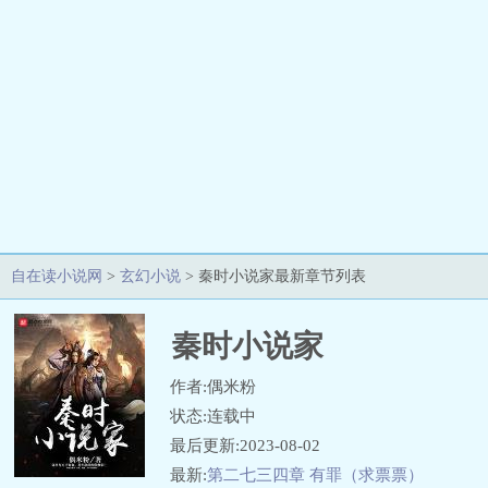
自在读小说网
>
玄幻小说
> 秦时小说家最新章节列表
秦时小说家
作者:偶米粉
状态:连载中
最后更新:2023-08-02
最新:
第二七三四章 有罪（求票票）