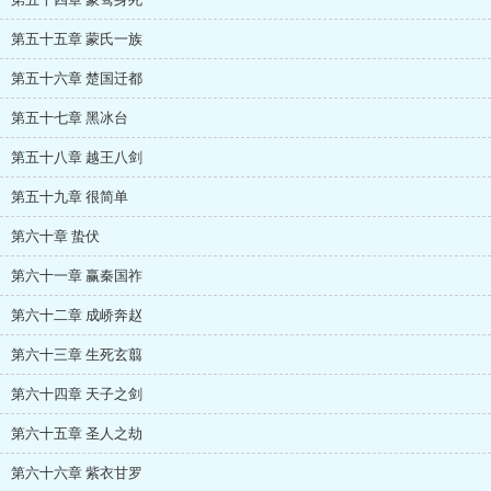
第五十五章 蒙氏一族
第五十六章 楚国迁都
第五十七章 黑冰台
第五十八章 越王八剑
第五十九章 很简单
第六十章 蛰伏
第六十一章 赢秦国祚
第六十二章 成峤奔赵
第六十三章 生死玄翦
第六十四章 天子之剑
第六十五章 圣人之劫
第六十六章 紫衣甘罗