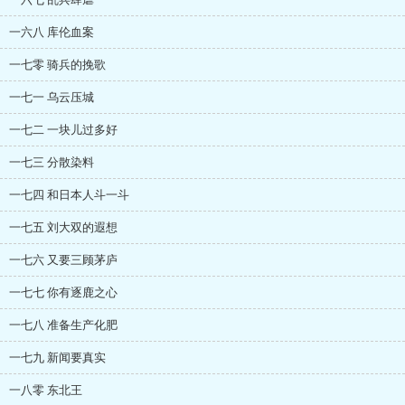
一六八 库伦血案
一七零 骑兵的挽歌
一七一 乌云压城
一七二 一块儿过多好
一七三 分散染料
一七四 和日本人斗一斗
一七五 刘大双的遐想
一七六 又要三顾茅庐
一七七 你有逐鹿之心
一七八 准备生产化肥
一七九 新闻要真实
一八零 东北王