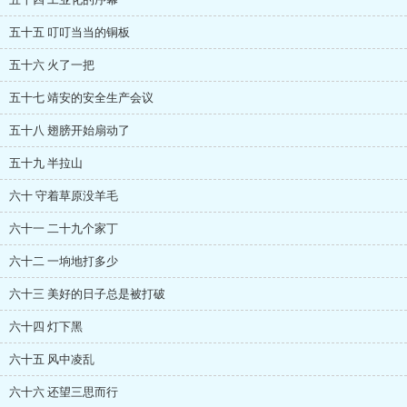
五十五 叮叮当当的铜板
五十六 火了一把
五十七 靖安的安全生产会议
五十八 翅膀开始扇动了
五十九 半拉山
六十 守着草原没羊毛
六十一 二十九个家丁
六十二 一垧地打多少
六十三 美好的日子总是被打破
六十四 灯下黑
六十五 风中凌乱
六十六 还望三思而行