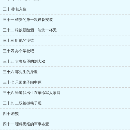
三十 拎包入住
三十一 靖安的第一次设备安装
三十二 绿蚁新醅酒，能饮一杯无
三十三 听他的没错
三十四 办个学校吧
三十五 大失所望的刘大双
三十六 郭先生的身世
三十七 只因鬼子闹中原
三十八 难道我出生在革命军人家庭
三十九 二双被抓秧子啦
四十 救赎
四十一 理科思维的军事布置