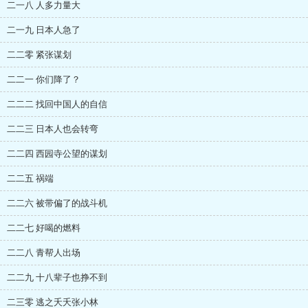
二一八 人多力量大
二一九 日本人急了
二二零 紧张谋划
二二一 你们降了？
二二二 找回中国人的自信
二二三 日本人也会转弯
二二四 西园寺公望的谋划
二二五 祸端
二二六 被带偏了的战斗机
二二七 好喝的燃料
二二八 青帮人出场
二二九 十八辈子也挣不到
二三零 逃之夭夭张小林