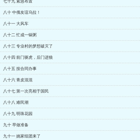
七十九 紧急布置
八十 中俄友谊乌拉！
八十一 大风车
八十二 忙成一锅粥
八十三 专业村的梦想破灭了
八十四 前门驱虎，后门进狼
八十五 按合同办事
八十六 青皮混混
八十七 第一次亮相于国民
八十八 难民潮
八十九 明珠花园
九十 早做准备
九十一 姚家组团来了