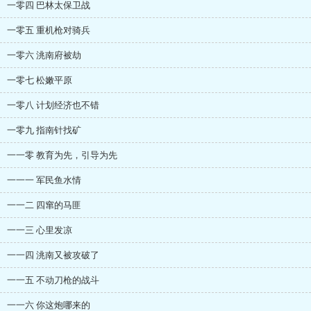
一零四 巴林太保卫战
一零五 重机枪对骑兵
一零六 洮南府被劫
一零七 松嫩平原
一零八 计划经济也不错
一零九 指南针找矿
一一零 教育为先，引导为先
一一一 军民鱼水情
一一二 四窜的马匪
一一三 心里发凉
一一四 洮南又被攻破了
一一五 不动刀枪的战斗
一一六 你这炮哪来的