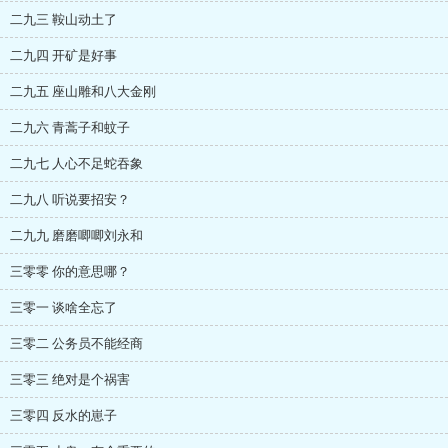
二九三 鞍山动土了
二九四 开矿是好事
二九五 座山雕和八大金刚
二九六 青蒿子和蚊子
二九七 人心不足蛇吞象
二九八 听说要招安？
二九九 磨磨唧唧刘永和
三零零 你的意思哪？
三零一 谈啥全忘了
三零二 公务员不能经商
三零三 绝对是个祸害
三零四 反水的崽子