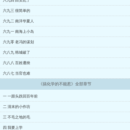
六九四 西安乱了
六九三 很简单的
六九二 南洋华夏人
六九一 南海上小岛
六九零 老冯的谋划
六八九 韩城破了
六八八 百姓遭殃
六八七 当官也难
《搞化学的不能惹》全部章节
一 一跟头跌回百年前
二 清末的小作坊
三 不毛之地的毛
四 我要上学