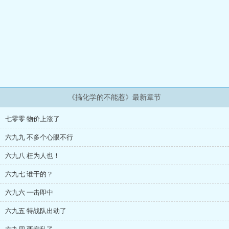
《搞化学的不能惹》最新章节
七零零 物价上涨了
六九九 不多个心眼不行
六九八 枉为人也！
六九七 谁干的？
六九六 一击即中
六九五 特战队出动了