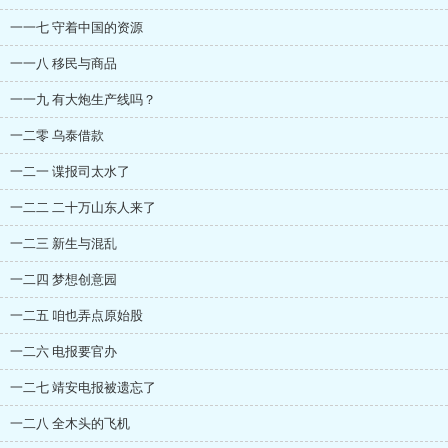
一一七 守着中国的资源
一一八 移民与商品
一一九 有大炮生产线吗？
一二零 乌泰借款
一二一 谍报司太水了
一二二 二十万山东人来了
一二三 新生与混乱
一二四 梦想创意园
一二五 咱也弄点原始股
一二六 电报要官办
一二七 靖安电报被遗忘了
一二八 全木头的飞机