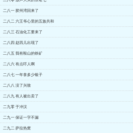
二八一 胶州湾回来了
二八二 六王爷心里的五族共和
二八三 石油化工要来了
二八四 赵四儿出现了
二八五 我有鞍山的铁矿
二八六 有点吓人啊
二八七 一年拿多少银子
二八八 没了兴致
二八九 有人被出卖了
二九零 于冲汉
二九一 保证一字不漏
二九二 萨拉热窝