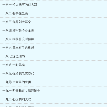
一八一 招人稀罕的刘大双
一八二 有事屋里谈
一八三 你是刘大耳朵
一八四 海军是个吞金兽
一八五 格格什么时候嫁
一八六 日本有了危机感
一八七 退位诏书
一八八 一时风光
一八九 你给我老实交代
一九零 皇宫里的宝贝
一九一 明修栈道，暗渡陈仓
一九二 心凉的刘大双