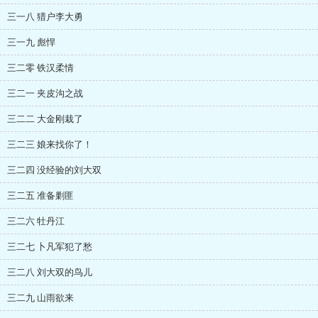
三一八 猎户李大勇
三一九 彪悍
三二零 铁汉柔情
三二一 夹皮沟之战
三二二 大金刚栽了
三二三 娘来找你了！
三二四 没经验的刘大双
三二五 准备剿匪
三二六 牡丹江
三二七 卜凡军犯了愁
三二八 刘大双的鸟儿
三二九 山雨欲来