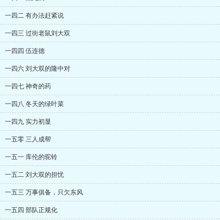
一四二 有办法赶紧说
一四三 过街老鼠刘大双
一四四 伍连德
一四六 刘大双的隆中对
一四七 神奇的药
一四八 冬天的绿叶菜
一四九 实力初显
一五零 三人成帮
一五一 库伦的驼铃
一五二 刘大双的担忧
一五三 万事俱备，只欠东风
一五四 部队正规化