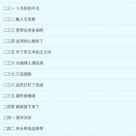
二三一 卜凡军的不凡
二三二 敝人王亚桥
二三三 贵帮自求多福吧
二三四 连哭的心都有了
二三五 学了帝王术的王士珍
二三六 出钱绑人潘应美
二三七 江边脱险
二三八 边区打烂了也值
二三九 轰炸旅顺港
二四零 裤衩脱下来了
二四一 望洋兴叹
二四二 斧头帮首战青帮