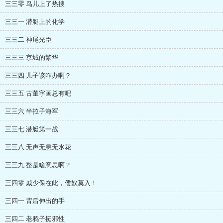
三三零 鸟儿上了热搜
三三一 潜艇上的化学
三三二 神尾光臣
三三三 京城的繁华
三三四 儿子该咋办啊？
三三五 古董字画总有吧
三三六 半拉子海军
三三七 潜艇第一战
三三八 无声无息无水花
三三九 整是啥意思啊？
三四零 戚少保在此，倭奴莫入！
三四一 背后伸出的手
三四二 老鸦子挺邪性