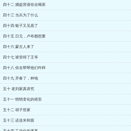
四十二 捕盗营请你去喝茶
四十三 当兵为了什么
四十四 银子又见底了
四十五 日元，卢布都想要
四十六 蒙古人来了
四十七 谁管得了王爷
四十八 你去帮帮他们咋样
四十九 开春了，种地
五十 老刘家真讲究
五十一 悄悄变化的靖安
五十二 胡子世家
五十三 还送米和面
五十四 工业化的序幕