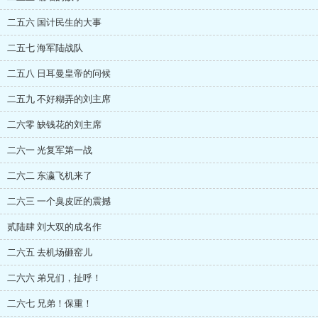
二五六 国计民生的大事
二五七 海军陆战队
二五八 日耳曼皇帝的问候
二五九 不好糊弄的刘主席
二六零 缺钱花的刘主席
二六一 光复军第一战
二六二 东瀛飞机来了
二六三 一个臭皮匠的震撼
贰陆肆 刘大双的成名作
二六五 去机场砸窑儿
二六六 弟兄们，扯呼！
二六七 兄弟！保重！