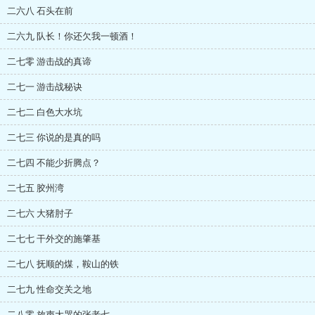
二六八 石头在前
二六九 队长！你还欠我一顿酒！
二七零 游击战的真谛
二七一 游击战秘诀
二七二 白色大水坑
二七三 你说的是真的吗
二七四 不能少折腾点？
二七五 胶州湾
二七六 大猪肘子
二七七 干外交的施肇基
二七八 抚顺的煤，鞍山的铁
二七九 性命交关之地
二八零 放声大哭的张老七