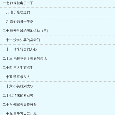
十七 好像被电了一下
十八 老子是劫道的
十九 腐心蚀骨一步倒
二十 靖安县城的圈地运动（三）
二十一 没有知县的县衙门
二十二 转来转去的人心
二十三 乌拉草是个美丽的传说
二十四 王大毛有点毛
二十五 致富带头人
二十六 小英雄刘大双
二十七 清末的专业村
二十八 俺家天天吃馒头
二十九 虽千万人吾往矣