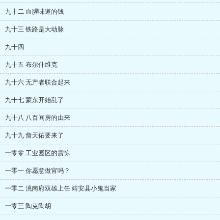
九十二 血腥味道的钱
九十三 铁路是大动脉
九十四
九十五 布尔什维克
九十六 无产者联合起来
九十七 蒙东开始乱了
九十八 八百间房的由来
九十九 詹天佑要来了
一零零 工业园区的震惊
一零一 你愿意做官吗？
一零二 洮南府双雄上任 靖安县小鬼当家
一零三 陶克陶胡