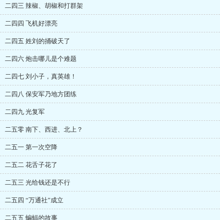
二四三 辣椒、胡椒和打群架
二四四 飞机好漂亮
二四五 姓刘的捅破天了
二四六 炮击哪儿是个难题
二四七 刘小子，真英雄！
二四八 保安军乃地方团练
二四九 光复军
二五零 南下、西进、北上？
二五一 第一次空降
二五二 花舌子花了
二五三 光给钱还是不行
二五四 “万通社”成立
二五五 蝙蝠的故事