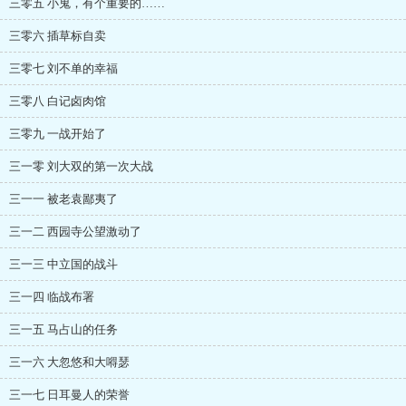
三零五 小鬼，有个重要的……
三零六 插草标自卖
三零七 刘不单的幸福
三零八 白记卤肉馆
三零九 一战开始了
三一零 刘大双的第一次大战
三一一 被老袁鄙夷了
三一二 西园寺公望激动了
三一三 中立国的战斗
三一四 临战布署
三一五 马占山的任务
三一六 大忽悠和大嘚瑟
三一七 日耳曼人的荣誉