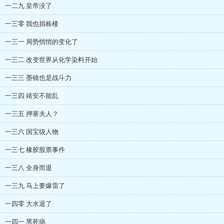
一二九 皇帝没了
一三零 我也捐栋楼
一三一 局势悄悄的变化了
一三二 改变世界从化学染料开始
一三三 墨镜也是战斗力
一三四 靖安不能乱
一三五 押寨夫人？
一三六 国宝级人物
一三七 橡胶股票事件
一三八 全身而退
一三九 马上要爆雷了
一四零 大水退了
一四一 黑死病