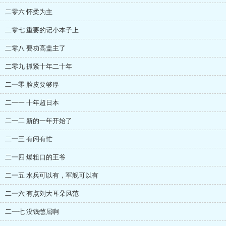
二零六 怀柔为主
二零七 重要的记小本子上
二零八 要功高盖主了
二零九 抓紧十年二十年
二一零 脸皮要够厚
二一一 十年超日本
二一二 新的一年开始了
二一三 有闲有忙
二一四 爆粗口的王爷
二一五 水兵可以有，军舰可以有
二一六 有点刘大耳朵风范
二一七 没钱憋屈啊