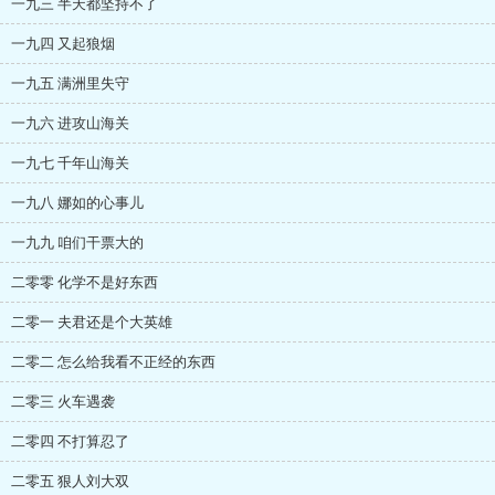
一九三 半天都坚持不了
一九四 又起狼烟
一九五 满洲里失守
一九六 进攻山海关
一九七 千年山海关
一九八 娜如的心事儿
一九九 咱们干票大的
二零零 化学不是好东西
二零一 夫君还是个大英雄
二零二 怎么给我看不正经的东西
二零三 火车遇袭
二零四 不打算忍了
二零五 狠人刘大双