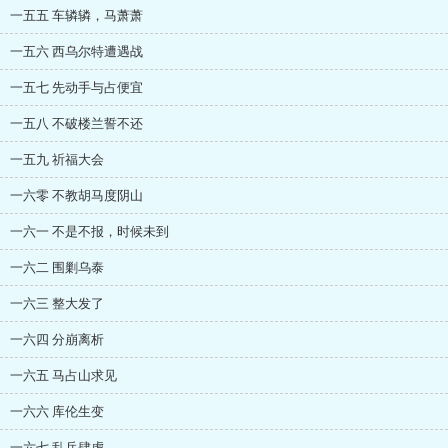
一五五 车辚辚，马萧萧
一五六 西乌尔特遭遇战
一五七 先动手与占便宜
一五八 不破楼兰誓不还
一五九 祈福大会
一六零 不教胡马度阴山
一六一 不是不报，时候未到
一六二 围剿乌泰
一六三 整大发了
一六四 分崩离析
一六五 马占山求见
一六六 库伦生变
一六七 乱兵肆虐