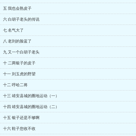
五 我也会熟皮子
六 白胡子老头的传说
七 名气大了
八 老刘的脸蓝了
九 又一个白胡子老头
十 二两银子的皮子
十一 刘玉虎的野望
十二 哼哈二将
十三 靖安县城的圈地运动（一）
十四 靖安县城的圈地运动（二）
十五 银子还是不够啊
十六 鞋子您收不收