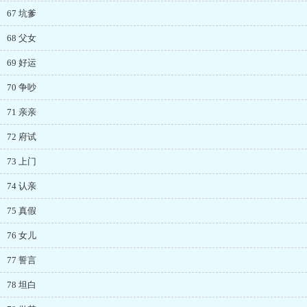
67 坑爹
68 父女
69 好运
70 争吵
71 亲亲
72 府试
73 上门
74 认亲
75 真假
76 女儿
77 誓言
78 坦白