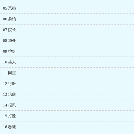
05 恶棍
06 卖鸡
07 院长
08 独处
09 护短
10 揍人
11 同屋
12 行医
13 治腿
14 报恩
15 打脸
16 恶徒