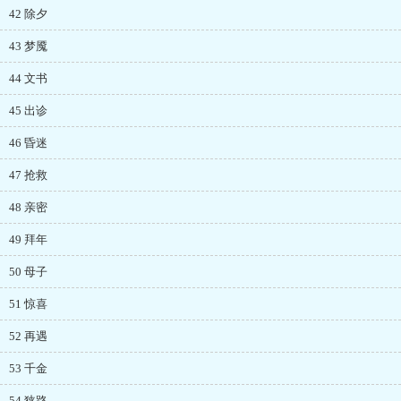
42 除夕
43 梦魇
44 文书
45 出诊
46 昏迷
47 抢救
48 亲密
49 拜年
50 母子
51 惊喜
52 再遇
53 千金
54 狭路