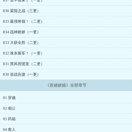
837 宣平侯来了（一更）
836 梁国之战（三更）
835 最强将领！（二更）
834 战神娇娇（一更）
833 大获全胜（二更）
832 诛杀叛军！（一更）
831 黑风营团宠（二更）
830 首战告捷（一更）
《首辅娇娘》全部章节
01 穿越
02 相公
03 药箱
04 救人