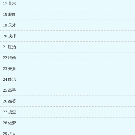
17 葵水
18 脸红
19 天才
20 抉择
21 医治
22 喂药
23 夫妻
24 能治
25 高手
26 姑婆
27 搜查
28 做梦
29 坑人