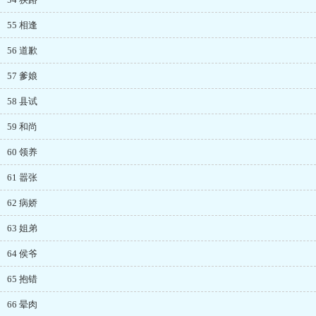
55 相逢
56 道歉
57 爹娘
58 县试
59 和尚
60 领养
61 嚣张
62 病娇
63 姐弟
64 侯爷
65 抱错
66 晕肉