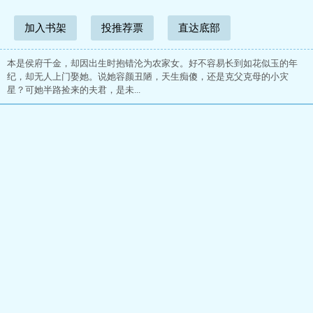
加入书架
投推荐票
直达底部
本是侯府千金，却因出生时抱错沦为农家女。好不容易长到如花似玉的年
纪，却无人上门娶她。说她容颜丑陋，天生痴傻，还是克父克母的小灾
星？可她半路捡来的夫君，是未...