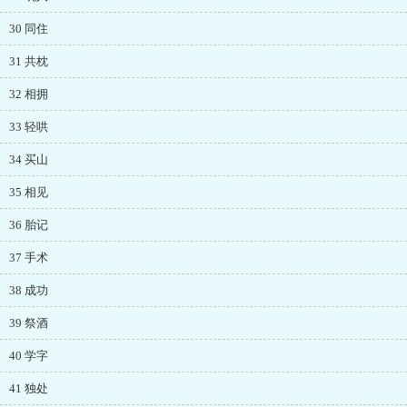
30 同住
31 共枕
32 相拥
33 轻哄
34 买山
35 相见
36 胎记
37 手术
38 成功
39 祭酒
40 学字
41 独处