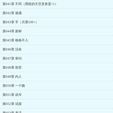
第041章 不同（黑暗的天空灵兽蛋+1）
第042章 诡谲
第043章 手（月票100+）
第044章 新鲜
第045章 格格不入
第046章 活命
第047章 审问
第048章 前世
第049章 内人
第050章 一个吻
第051章 训斥
第052章 试探
第053章 真话