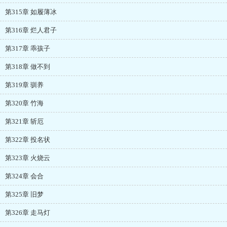
第315章 如履薄冰
第316章 烂人君子
第317章 乖孩子
第318章 做不到
第319章 驯养
第320章 竹海
第321章 斩厄
第322章 投名状
第323章 火烧云
第324章 会合
第325章 旧梦
第326章 走马灯