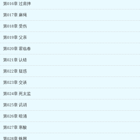
第016章 过肩摔
第017章 麻绳
第018章 受伤
第019章 父亲
第020章 霍临春
第021章 认错
第022章 疑惑
第023章 交谈
第024章 死太监
第025章 讥诮
第026章 暗涌
第027章 寒酸
第028章 蛛网