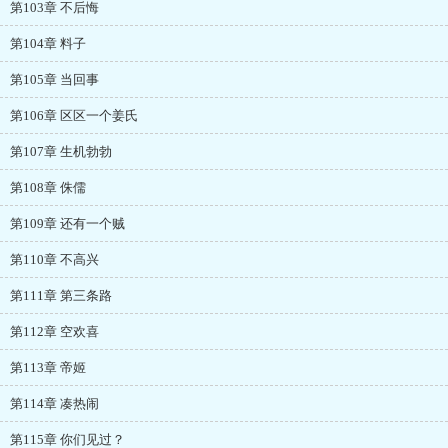
第103章 不后悔
第104章 料子
第105章 当回事
第106章 区区一个姜氏
第107章 生机勃勃
第108章 侏儒
第109章 还有一个贼
第110章 不高兴
第111章 第三条路
第112章 空欢喜
第113章 帝姬
第114章 凑热闹
第115章 你们见过？