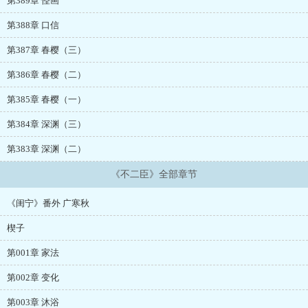
第389章 怪画
第388章 口信
第387章 春樱（三）
第386章 春樱（二）
第385章 春樱（一）
第384章 深渊（三）
第383章 深渊（二）
《不二臣》全部章节
《闺宁》番外 广寒秋
楔子
第001章 家法
第002章 变化
第003章 沐浴