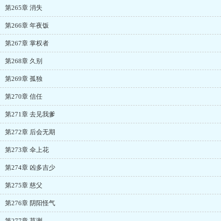
第265章 消失
第266章 年夜饭
第267章 掌权者
第268章 久别
第269章 孤独
第270章 信任
第271章 去见我爹
第272章 后会无期
第273章 伞上花
第274章 凶多吉少
第275章 慈父
第276章 阴阳怪气
第277章 莫测