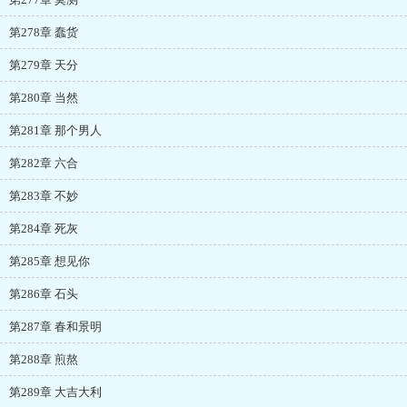
第278章 蠢货
第279章 天分
第280章 当然
第281章 那个男人
第282章 六合
第283章 不妙
第284章 死灰
第285章 想见你
第286章 石头
第287章 春和景明
第288章 煎熬
第289章 大吉大利