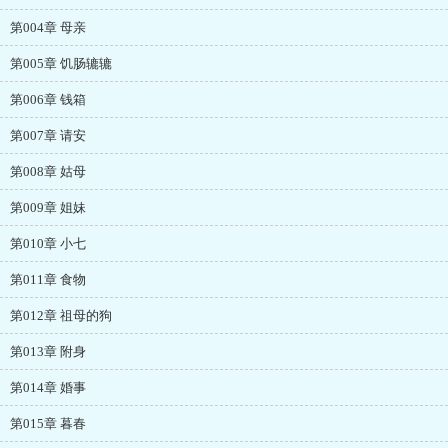
第004章 母亲
第005章 饥肠辘辘
第006章 钱箱
第007章 请安
第008章 姑母
第009章 姐妹
第010章 小七
第011章 食物
第012章 祖母的狗
第013章 附身
第014章 婚事
第015章 暮春