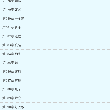
第078章 领路
第079章 耍赖
第080章 一个梦
第081章 斩杀
第082章 逃亡
第083章 眼睛
第084章 约见
第085章 贼
第086章 破庙
第087章 有病
第088章 死了
第089章 示众
第090章 好兴致