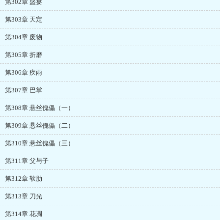
第302章 盛宴
第303章 天定
第304章 废物
第305章 折磨
第306章 疾雨
第307章 巴掌
第308章 悬丝傀儡（一）
第309章 悬丝傀儡（二）
第310章 悬丝傀儡（三）
第311章 父与子
第312章 软肋
第313章 刀光
第314章 花凋