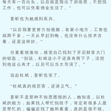
每天有一百出头，以后就是我出了训练营，不想找
工作，也可以凭着佣金生活了。”
姜昕也为她感到高兴。
“以后我要更努力拍视频，老家小地方，工资也
就两千多，一天从早赶到晚，也没有什么技术含
量，还是这样好。”
任素素很激动，感觉自己找到了开启财富大门
的钥匙，“别说，杜斌这小子还真有两下子，没想
到他这么有才，以后可以当大导演了。”
说起杜斌，姜昕也笑了。
“杜斌真的很厉害，还讲义气。”
姜昕不是那种不知恩图报的人，她知道，以杜
斌的能力，如果找人帮忙拍段子，肯定有很多人愿
意帮忙的，偏偏还找了她和素素，真的是很不错。