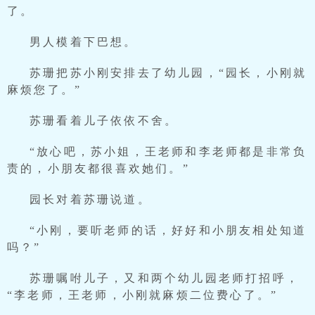
了。
男人模着下巴想。
苏珊把苏小刚安排去了幼儿园，“园长，小刚就
麻烦您了。”
苏珊看着儿子依依不舍。
“放心吧，苏小姐，王老师和李老师都是非常负
责的，小朋友都很喜欢她们。”
园长对着苏珊说道。
“小刚，要听老师的话，好好和小朋友相处知道
吗？”
苏珊嘱咐儿子，又和两个幼儿园老师打招呼，
“李老师，王老师，小刚就麻烦二位费心了。”