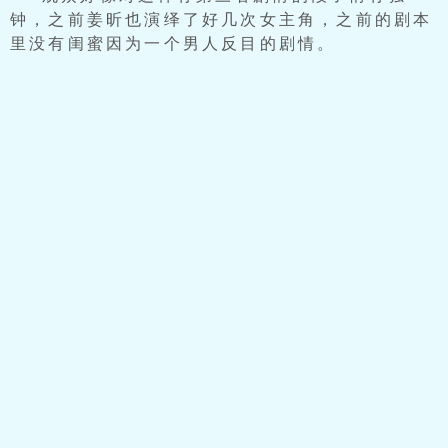
钟，之前姜昕也演绎了好几次女主角，之前的剧本
里没有闺蜜因为一个男人反目的剧情。