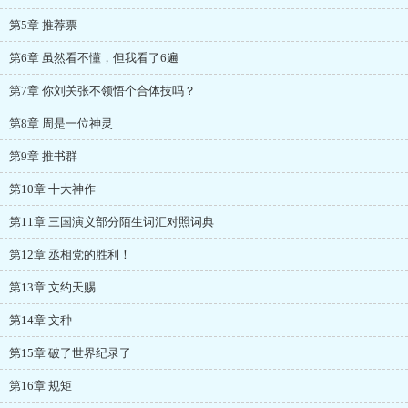
第5章 推荐票
第6章 虽然看不懂，但我看了6遍
第7章 你刘关张不领悟个合体技吗？
第8章 周是一位神灵
第9章 推书群
第10章 十大神作
第11章 三国演义部分陌生词汇对照词典
第12章 丞相党的胜利！
第13章 文约天赐
第14章 文种
第15章 破了世界纪录了
第16章 规矩