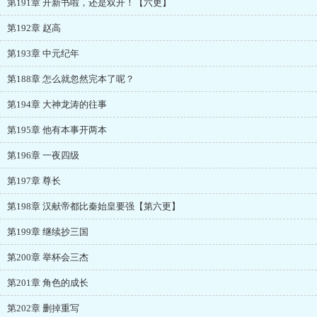
第191章 开新书啦，还是双开！【六更】
第192章 赵高
第193章 中元纪年
第188章 怎么就忽然完本了呢？
第194章 大神龙涛的往事
第195章 他有本事开两本
第196章 一夜四级
第197章 尊长
第198章 汉献帝都比秦始皇要强【第六更】
第199章 继续抄三国
第200章 举杯会三杰
第201章 角色的成长
第202章 删掉重写