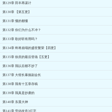
第129章 田丰再谋计
第130章 【第五更】
第131章 懂的都懂
第132章 你们为什么不冲？
第133章 歌好听有用吗？
第134章 终将崩塌的盛世繁荣【四更】
第135章 徐庶的最后登场【五更】
第136章 我以后都不抄了
第137章 大馆长暴揍副会长
第138章 我有十五章存稿
第139章 我真是抄袭的
第140章 东晨大神
第141章 劳动改造3亿字