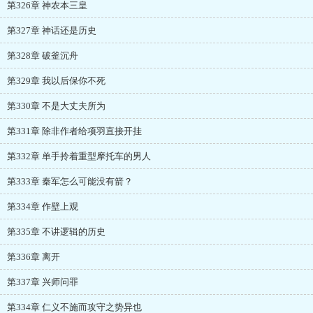
第326章 神农本三皇
第327章 神话还是历史
第328章 破釜沉舟
第329章 我以后保你不死
第330章 不是大丈夫所为
第331章 除非作者给项羽直接开挂
第332章 单手拎着重型摩托车的男人
第333章 秦军怎么可能没有箭？
第334章 作壁上观
第335章 不讲逻辑的历史
第336章 离开
第337章 兴师问罪
第334章 仁义不施而攻守之势异也