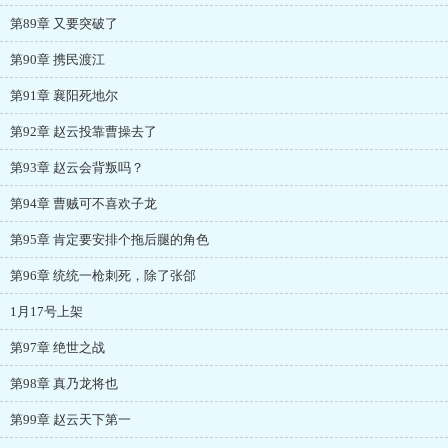
第89章 又要突破了
第90章 携民渡江
第91章 襄阳死地尔
第92章 赵云投靠曹操去了
第93章 赵云会背叛吗？
第94章 曹贼可不喜欢子龙
第95章 肯定要安排个拖后腿的角色
第96章 统统一枪刺死，除了张郃
1月17号上架
第97章 绝世之战
第98章 真乃龙将也
第99章 赵云天下第一