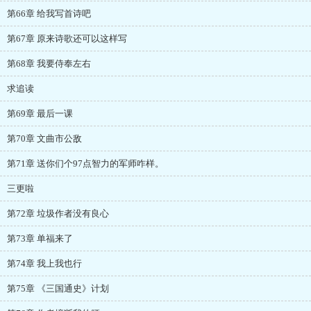
第66章 给我写首诗吧
第67章 原来诗歌还可以这样写
第68章 我要侍奉左右
求追读
第69章 最后一课
第70章 文曲市公敌
第71章 送你们个97点智力的军师咋样。
三更啦
第72章 垃圾作者没有良心
第73章 单福来了
第74章 我上我也行
第75章 《三国通史》计划