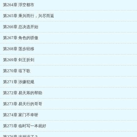
第264章 浮空都市
第265章 乘兴而行，兴尽而返
第266章 总决选开始
第267章 角色的骄傲
第268章 莲步轻移
第269章 剑王折剑
第270章 垓下歌
第271章 涉嫌犯规
第272章 易天筹的帮助
第273章 易天行的哥哥
第274章 家门不幸呀
第275章 临时写一本就好
第276章 这就没了？