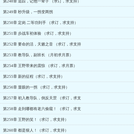
第248章 追踪，记他一辈子 （求订，求支持）
第249章 秒升级，一拐变两拐
第250章 定岗 二等功到手 （求订，求支持）
第251章 步战车初体验 （求订，求支持）
第252章 要命的活，天籁之音 （求订，求支持
第253章 教导队，副班长 （月初求月票）
第254章 王野带来的震惊 （求订，求月票）
第255章 新的征程（求订，求支持）
第256章 显眼的一拐 （求订，求支持）
第257章 初入教导队，倒反天罡 （求订，求支
第258章 走到哪都有老六偷窥！ （求订，求支
第259章 王野的笑！（求订，求支持）
第260章 都是狠人！（求订，求支持）