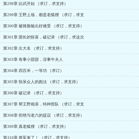
第298章 比武开始 （求订，求支持）
第299章 王野上场，都是老狐狸 （求订，求支
第300章 被骑脸输出好难受 （求订，求支持）
第301章 团长的惊喜，破记录 （求订，求这次
第302章 出大名 （求订，求支持）
第303章 有事小甜甜，没事牛夫人
第304章 四百米，一等功 （求订）
第305章 惊呆众人的跑法 （求订，求支持）
第306章 破记录 （求订，求支持）
第307章 帮王野相亲，特种部队 （求订，求支
第308章 拒绝与老六的提议 （求订，求支持）
第309章 真老狐狸 （求订，求支持）
第310章 将军来了！ （求订，求支持）