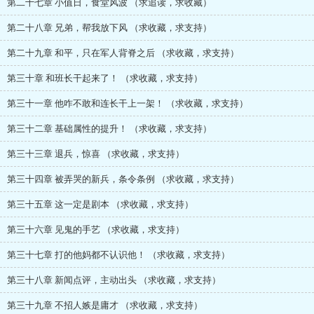
第二十七章 小值日，食堂风波 （求追读，求收藏）
第二十八章 兄弟，帮我放下风 （求收藏，求支持）
第二十九章 和平，只在军人背脊之后 （求收藏，求支持）
第三十章 和班长干起来了！ （求收藏，求支持）
第三十一章 他咋不敢和连长干上一架！ （求收藏，求支持）
第三十二章 基础属性的提升！ （求收藏，求支持）
第三十三章 退兵，惊喜 （求收藏，求支持）
第三十四章 被弄哭的新兵，条令条例 （求收藏，求支持）
第三十五章 这一定是剧本 （求收藏，求支持）
第三十六章 见鬼的手艺 （求收藏，求支持）
第三十七章 打的他妈都不认识他！ （求收藏，求支持）
第三十八章 新闻点评，主动出头 （求收藏，求支持）
第三十九章 不招人嫉是庸才 （求收藏，求支持）