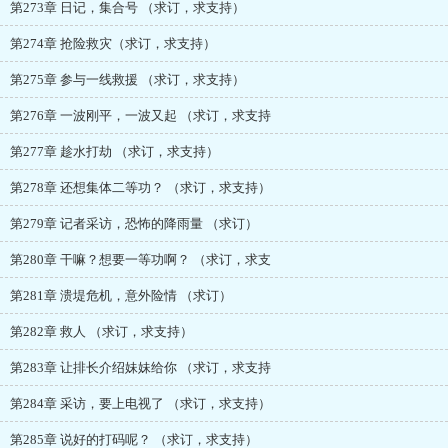
第273章 日记，集合号 （求订，求支持）
第274章 抢险救灾（求订，求支持）
第275章 参与一线救援 （求订，求支持）
第276章 一波刚平，一波又起 （求订，求支持
第277章 趁水打劫 （求订，求支持）
第278章 还想集体二等功？ （求订，求支持）
第279章 记者采访，恐怖的降雨量 （求订）
第280章 干嘛？想要一等功啊？ （求订，求支
第281章 溃堤危机，意外险情 （求订）
第282章 救人 （求订，求支持）
第283章 让排长介绍妹妹给你 （求订，求支持
第284章 采访，要上电视了 （求订，求支持）
第285章 说好的打码呢？ （求订，求支持）