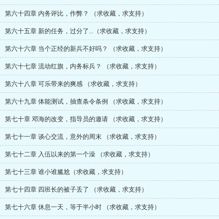
第六十四章 内务评比，作弊？ （求收藏，求支持）
第六十五章 新的任务，过分了...（求收藏，求支持）
第六十六章 当个正经的新兵不好吗？ （求收藏，求支持）
第六十七章 流动红旗，内务标兵？ （求收藏，求支持）
第六十八章 可乐带来的爽感 （求收藏，求支持）
第六十九章 体能测试，抽查条令条例 （求收藏，求支持）
第七十章 邓海的改变，指导员的邀请 （求收藏，求支持）
第七十一章 谈心交流，意外的周末 （求收藏，求支持）
第七十二章 入伍以来的第一个澡 （求收藏，求支持）
第七十三章 谁小谁尴尬（求收藏，求支持）
第七十四章 四班长的被子丢了 （求收藏，求支持）
第七十六章 休息一天，等于半小时 （求收藏，求支持）