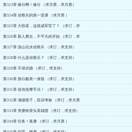
第323章 缘分啊！缘分 （求月票，求月票）
第324章 侦察兵的第一堂课 （求月票 ）
第325章 大惊喜，这就成军官了？ （求订，求
第326章 新人磨合，不平凡的开始 （求订，求
第327章 游山玩水侦察兵 （求订，求支持）
第328章 什么是侦察兵？ （求订，求支持）
第329章 不讲武德 （求订，求支持）
第330章 肤白貌美一身肌 （求订，求支持）
第331章 祖传按摩手法！ （求订，求支持）
第332章 满级喷子，驻训考验 （求订，求月票
第333章 突袭铁骨头英雄团 （求订，求支持）
第334章 任务！夜袭 （求订，求月票 ）
第335章 踩雷，硬袭 （求订，求支持）