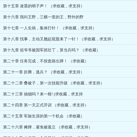
第十五章 凌晨的哨子声！ （求收藏，求支持）
第十六章 我叫王野，三横一竖的王，野外的野
第十七章 一人生病，集体打针！ （求收藏，求支持）
第十八章 找事，主动又翘起屁股来了一针！（求收藏，求支持）
第十九章 祖爷爷被国军抓壮丁，算当兵吗？ （求收藏）
第二十章 任务完成，不按套路出牌！ （求收藏）
第二十一章 折腾，逃兵？ （求收藏，求支持）
第二十二章 叠被子，第一次技能升级 （求收藏，求支持）
第二十三章 抽烟吗？来一根! (求收藏，求支持
第二十四章 第一天正式开训 （求收藏，求支持）
第二十五章 军旅生涯的第一个机会 （求收藏）
第二十六章 摊牌，避免被孤立 （求收藏，求支持）