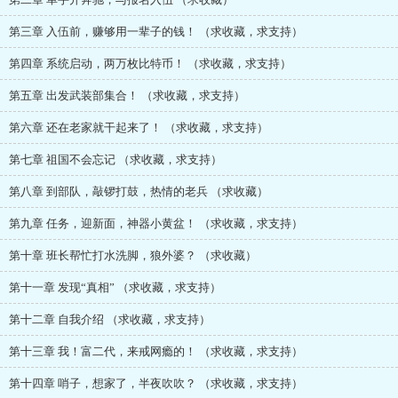
第三章 入伍前，赚够用一辈子的钱！ （求收藏，求支持）
第四章 系统启动，两万枚比特币！ （求收藏，求支持）
第五章 出发武装部集合！ （求收藏，求支持）
第六章 还在老家就干起来了！ （求收藏，求支持）
第七章 祖国不会忘记 （求收藏，求支持）
第八章 到部队，敲锣打鼓，热情的老兵 （求收藏）
第九章 任务，迎新面，神器小黄盆！ （求收藏，求支持）
第十章 班长帮忙打水洗脚，狼外婆？ （求收藏）
第十一章 发现“真相” （求收藏，求支持）
第十二章 自我介绍 （求收藏，求支持）
第十三章 我！富二代，来戒网瘾的！ （求收藏，求支持）
第十四章 哨子，想家了，半夜吹吹？ （求收藏，求支持）