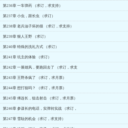
第236章 一车弹药 （求订，求支持）
第237章 小虫，跟长虫 （求订）
第238章 老兵油子坏的很 （求订，求支持）
第239章 狠人王野 （求订）
第240章 特殊的洗礼方式 （求订）
第241章 坑主的体验 （求订）
第242章 一展雄风，要跑回去了 （求订，求支
第243章 王野杀疯了 （求订，求月票）
第244章 想打狙吗？ （求订，求月票）
第245章 傅连长，狙击射击 （求订，求月票）
第246章 参谋长的电话，实弹转实战 （求订，
第247章 雪耻的机会（求订，求支持）