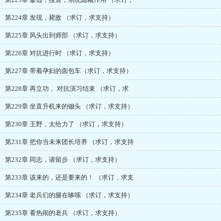
第224章 发现，毙敌 （求订，求支持）
第225章 风头出到师部 （求订，求支持）
第226章 对抗进行时 （求订，求支持）
第227章 带着孕妇的面包车（求订，求支持）
第228章 再立功， 对抗演习结束 （求订，求
第229章 坐直升机来的锄头 （求订，求支持）
第230章 王野，太给力了 （求订，求支持）
第231章 把你当未来团长培养 （求订，求支持
第232章 同志，请留步 （求订，求支持）
第233章 该来的，还是要来的！ （求订，求支
第234章 老兵们的腿在哆嗦 （求订，求支持）
第235章 看热闹的老兵 （求订，求支持）