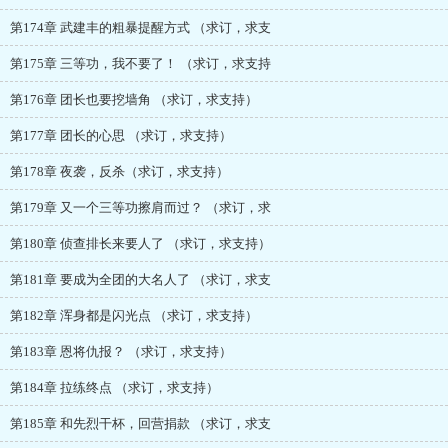
第174章 武建丰的粗暴提醒方式 （求订，求支
第175章 三等功，我不要了！ （求订，求支持
第176章 团长也要挖墙角 （求订，求支持）
第177章 团长的心思 （求订，求支持）
第178章 夜袭，反杀（求订，求支持）
第179章 又一个三等功擦肩而过？ （求订，求
第180章 侦查排长来要人了 （求订，求支持）
第181章 要成为全团的大名人了 （求订，求支
第182章 浑身都是闪光点 （求订，求支持）
第183章 恩将仇报？ （求订，求支持）
第184章 拉练终点 （求订，求支持）
第185章 和先烈干杯，回营捐款 （求订，求支