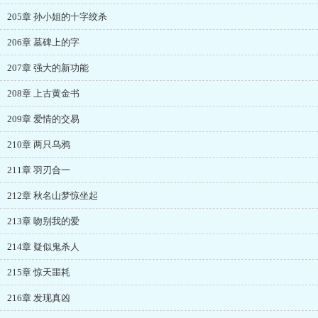
205章 孙小姐的十字绞杀
206章 墓碑上的字
207章 强大的新功能
208章 上古黄金书
209章 爱情的交易
210章 两只乌鸦
211章 羽刃合一
212章 秋名山梦惊坐起
213章 吻别我的爱
214章 疑似鬼杀人
215章 惊天噩耗
216章 发现真凶