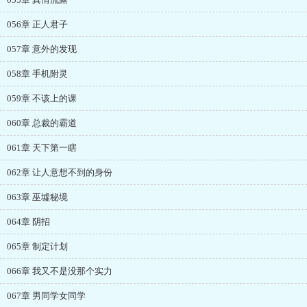
056章 正人君子
057章 意外的发现
058章 手机附灵
059章 不该上的课
060章 总裁的霸道
061章 天下第一瞎
062章 让人意想不到的身份
063章 巫墟秘境
064章 阴招
065章 制定计划
066章 我又不是没那个实力
067章 男同学女同学