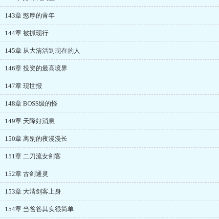
143章 憨厚的青年
144章 被抓现行
145章 从大清活到现在的人
146章 投资的最高境界
147章 现世报
148章 BOSS级的怪
149章 天降好消息
150章 离别的夜漫漫长
151章 二刀流女剑客
152章 古剑通灵
153章 大清剑客上身
154章 当爸爸其实很简单