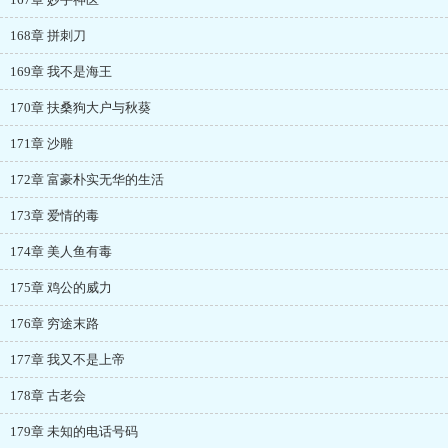
168章 拼刺刀
169章 我不是海王
170章 扶桑狗大户与秋葵
171章 沙雕
172章 富豪朴实无华的生活
173章 爱情的毒
174章 美人鱼有毒
175章 鸡公的威力
176章 穷途末路
177章 我又不是上帝
178章 古老会
179章 未知的电话号码