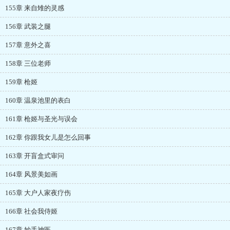
155章 来自雉的灵感
156章 武装之腿
157章 意外之喜
158章 三位老师
159章 枪姬
160章 温泉池里的表白
161章 枪姬与圣光与误会
162章 你跟我女儿是怎么回事
163章 开盲盒式审问
164章 风景美如画
165章 大户人家夜疗伤
166章 社会我侍姬
167章 妙手神医