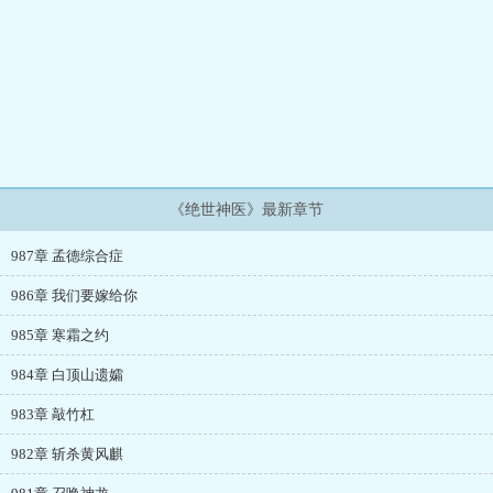
《绝世神医》最新章节
987章 孟德综合症
986章 我们要嫁给你
985章 寒霜之约
984章 白顶山遗孀
983章 敲竹杠
982章 斩杀黄风麒