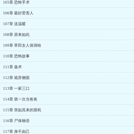
105章 恐怖手术
106章 最好受害人
107章 送温暖
108章 原来如此
109章 草田女人保洞哈
110章 恐怖故事
111章 蛊术
112章 诡异侧面
113章 一家三口
114章 第一次当爸爸
115章 突如其来的噩耗
116章 尸体物语
117章 身不由己