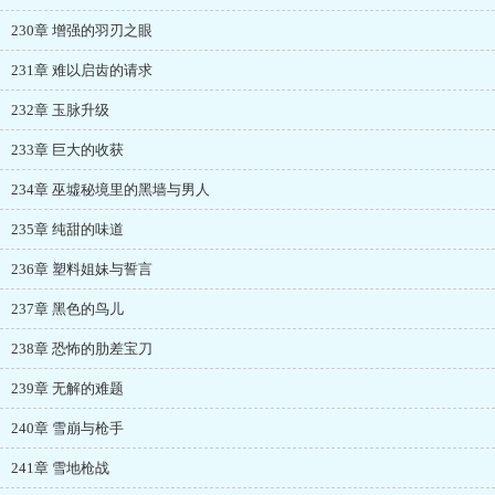
230章 增强的羽刃之眼
231章 难以启齿的请求
232章 玉脉升级
233章 巨大的收获
234章 巫墟秘境里的黑墙与男人
235章 纯甜的味道
236章 塑料姐妹与誓言
237章 黑色的鸟儿
238章 恐怖的肋差宝刀
239章 无解的难题
240章 雪崩与枪手
241章 雪地枪战