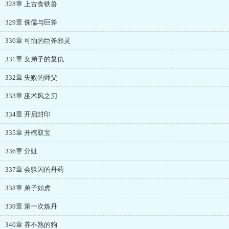
328章 上古食铁兽
329章 侏儒与巨斧
330章 可怕的巨斧邪灵
331章 女弟子的复仇
332章 失败的师父
333章 巫术风之刃
334章 开启封印
335章 开棺取宝
336章 分赃
337章 会躲闪的丹药
338章 弟子如虎
339章 第一次炼丹
340章 养不熟的狗