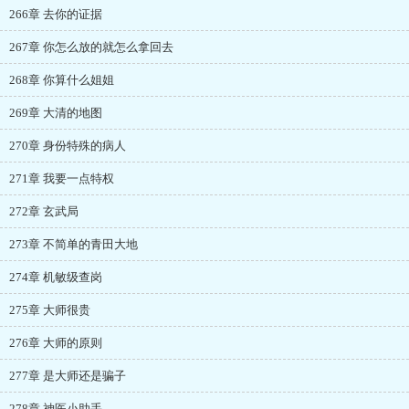
266章 去你的证据
267章 你怎么放的就怎么拿回去
268章 你算什么姐姐
269章 大清的地图
270章 身份特殊的病人
271章 我要一点特权
272章 玄武局
273章 不简单的青田大地
274章 机敏级查岗
275章 大师很贵
276章 大师的原则
277章 是大师还是骗子
278章 神医小助手