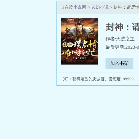
自在读小说网
>
玄幻小说
> 封神：请尽
封神：
作者:天选之主
最后更新:2023-0
加入书架
【叮！获得妲己的忠诚度、爱恋度+99999