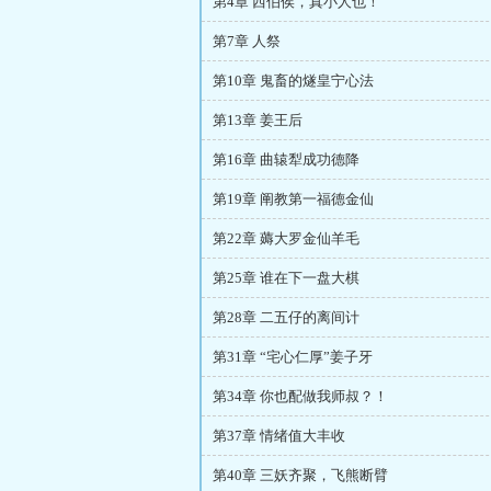
第4章 西伯侯，真小人也！
第7章 人祭
第10章 鬼畜的燧皇宁心法
第13章 姜王后
第16章 曲辕犁成功德降
第19章 阐教第一福德金仙
第22章 薅大罗金仙羊毛
第25章 谁在下一盘大棋
第28章 二五仔的离间计
第31章 “宅心仁厚”姜子牙
第34章 你也配做我师叔？！
第37章 情绪值大丰收
第40章 三妖齐聚，飞熊断臂