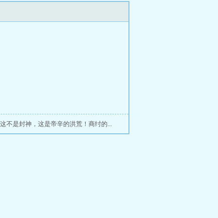
这不是封神，这是帝辛的洪荒！商纣的...