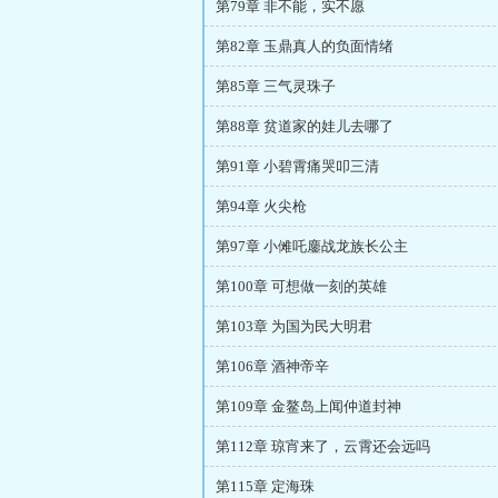
第79章 非不能，实不愿
第82章 玉鼎真人的负面情绪
第85章 三气灵珠子
第88章 贫道家的娃儿去哪了
第91章 小碧霄痛哭叩三清
第94章 火尖枪
第97章 小傩吒鏖战龙族长公主
第100章 可想做一刻的英雄
第103章 为国为民大明君
第106章 酒神帝辛
第109章 金鳌岛上闻仲道封神
第112章 琼宵来了，云霄还会远吗
第115章 定海珠