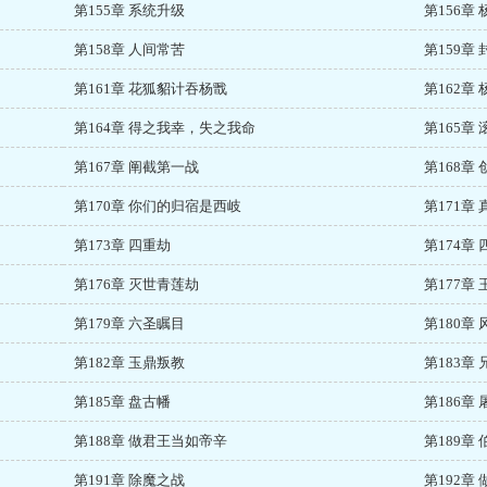
第155章 系统升级
第156章 
第158章 人间常苦
第159章
第161章 花狐貂计吞杨戬
第162章
第164章 得之我幸，失之我命
第165章
第167章 阐截第一战
第168章
第170章 你们的归宿是西岐
第171章
第173章 四重劫
第174章
第176章 灭世青莲劫
第177章
第179章 六圣瞩目
第180章
第182章 玉鼎叛教
第183章
第185章 盘古幡
第186章
第188章 做君王当如帝辛
第189章
第191章 除魔之战
第192章