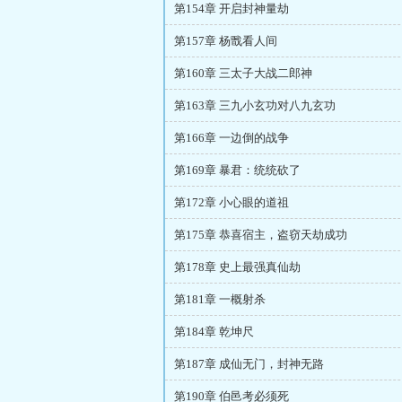
第154章 开启封神量劫
第157章 杨戬看人间
第160章 三太子大战二郎神
第163章 三九小玄功对八九玄功
第166章 一边倒的战争
第169章 暴君：统统砍了
第172章 小心眼的道祖
第175章 恭喜宿主，盗窃天劫成功
第178章 史上最强真仙劫
第181章 一概射杀
第184章 乾坤尺
第187章 成仙无门，封神无路
第190章 伯邑考必须死