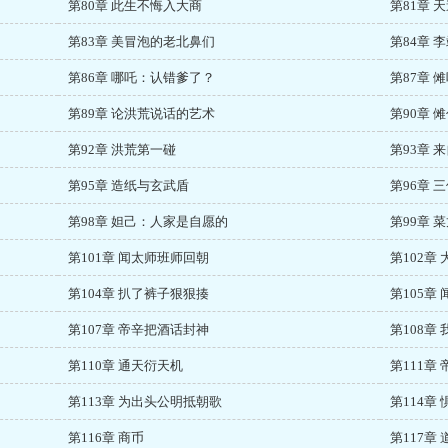
第80章 此生不悔入大商
第81章 
第83章 美冒泡的老北鼻们
第84章 
第86章 哪吒：认错爹了？
第87章 
第89章 论洪荒说话的艺术
第90章 
第92章 洪荒第一碰
第93章
第95章 造纸与玄武盾
第96章 
第98章 妲己：人家是自愿的
第99章 
第101章 闻太师班师回朝
第102章
第104章 扒了裤子狠狠揍
第105章
第107章 帝辛把酒话封神
第108章
第110章 通天衍天机
第111章
第113章 为出头公明抵朝歌
第114章
第116章 商币
第117章