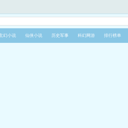
玄幻小说
仙侠小说
历史军事
科幻网游
排行榜单