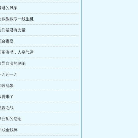
 暴君的风采
 为截教截取一线生机
 咱们暴君有力量
 鹿台夜宴
 河图洛书，人皇气运
 自导自演的刺杀
 一刀还一刀
 西岐乱象
 云霄来了
 姑嫂之战
 申公豹的怨念
 币成金钱碎