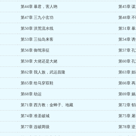
第44章 暴君，害人吶
第45章 
第47章 三九小玄功
第48章 
第50章 洪荒流水线
第51章 
第53章 三仙岛来客
第54章 
第56章 御驾亲征
第57章 
第59章 大佬还是大姥
第60章 
第62章 我人族，武运昌隆
第63章
第65章 给马穿双鞋
第66章 
第68章 劫运
第69章 
第71章 西方教：金蝉子、地藏
第72章 
第74章 准圣破城
第75章 
第77章 连破两级
第78章 