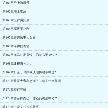
第161章登上海魔号
第162章海上变故
第163章玉罗冕托孤
第164章驱逐玉小刚
第165章遭遇魔魂大白鲨
第166章海神的考验
第167章海马斗罗震惊，你怎么那么快？
第168章终得海神之力
第169章什么，你跟我说他要继承神位?
第170章星罗大帝心态崩了，造了什么孽啊
第171章秦宵苏醒
第172章俯卧撑而已，你跟我说是神考？
第173章一次又一次的震惊