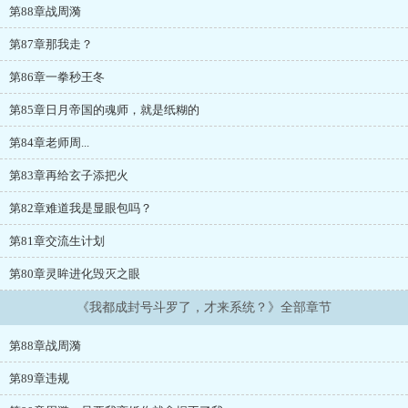
第88章战周漪
第87章那我走？
第86章一拳秒王冬
第85章日月帝国的魂师，就是纸糊的
第84章老师周...
第83章再给玄子添把火
第82章难道我是显眼包吗？
第81章交流生计划
第80章灵眸进化毁灭之眼
《我都成封号斗罗了，才来系统？》全部章节
第88章战周漪
第89章违规