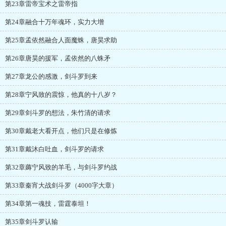
第23章雷帝宝术之雷帝指
第24章融合十万年魂环，实力大增
第25章孟依然融合人面魔蛛，唐昊求助
第26章唐昊的援军，孟依然的八蛛矛
第27章龙公的感激，剑斗罗到来
第28章宁风致的震惊，他真的十八岁？
第29章剑斗罗的想法，朱竹清的请求
第30章戴老大看开点，他们只是在修炼
第31章戴沐白吐血，剑斗罗的请求
第32章薅宁风致的羊毛，与剑斗罗约战
第33章秦宵大战剑斗罗（4000字大章）
第34章第一魂技，雷霆泰坦！
第35章剑斗罗认输