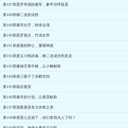
第187章星罗帝国的援军，象甲宗呼延震
第188章柳二龙的决然
第189章秦宵出手，秒杀众强
第190章星罗易主，竹清女帝
第191章唐晨的野心，重塑神器
第192章废玉小刚武魂，柳二龙成光明圣龙
第193章爆锤天青牛蟒，让小舞献祭
第194章唐三吸干了杀戮空间
第195章镇压唐昊
第196章秦宵的计划，让唐昊献祭
第197章我看唐昊有大供奉之资
第198章唐昊心态崩了，你们拿我当人了吗？
第199章返回，魂师大赛开启在即