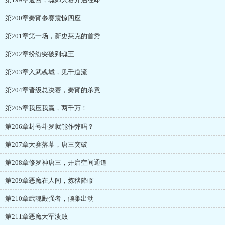
第200章秦宵参赛震惊四座
第201章第一场，新史莱克的首秀
第202章纷纷突破到魂王
第203章入武魂城，见千道流
第204章晋级总决赛，秦宵的杀意
第205章我压我赢，两千万！
第206章封号斗罗就能作弊吗？
第207章大赛落幕，唐三突破
第208章修罗神唐三，开启空间通道
第209章恶魔在人间，炼狱降临
第210章武魂殿强者，倾巢出动
第211章恶魔大军溃败