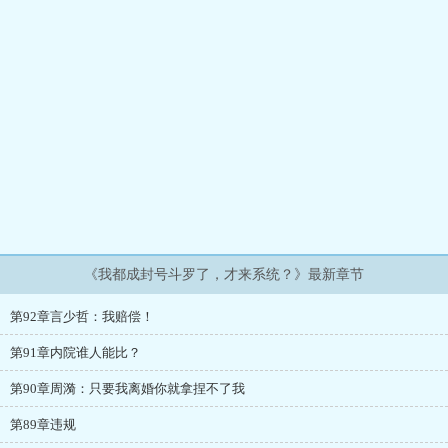
《我都成封号斗罗了，才来系统？》最新章节
第92章言少哲：我赔偿！
第91章内院谁人能比？
第90章周漪：只要我离婚你就拿捏不了我
第89章违规