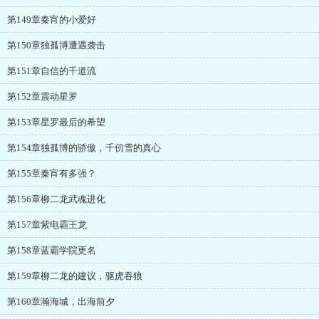
第149章秦宵的小爱好
第150章独孤博遭遇袭击
第151章自信的千道流
第152章震动星罗
第153章星罗最后的希望
第154章独孤博的骄傲，千仞雪的真心
第155章秦宵有多强？
第156章柳二龙武魂进化
第157章紫电霸王龙
第158章蓝霸学院更名
第159章柳二龙的建议，驱虎吞狼
第160章瀚海城，出海前夕