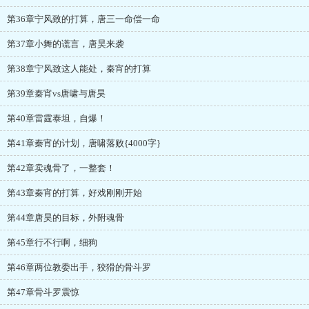
第36章宁风致的打算，唐三一命偿一命
第37章小舞的谎言，唐昊来袭
第38章宁风致这人能处，秦宵的打算
第39章秦宵vs唐啸与唐昊
第40章雷霆泰坦，自爆！
第41章秦宵的计划，唐啸落败{4000字}
第42章卖魂骨了，一整套！
第43章秦宵的打算，好戏刚刚开始
第44章唐昊的目标，外附魂骨
第45章行不行啊，细狗
第46章两位教委出手，狡猾的骨斗罗
第47章骨斗罗震惊