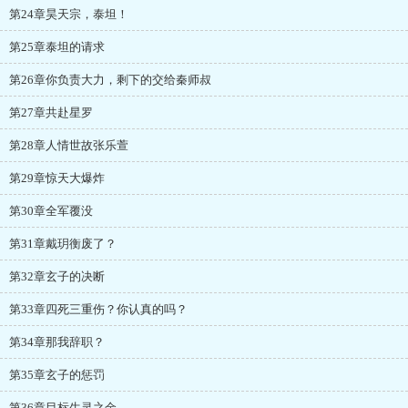
第24章昊天宗，泰坦！
第25章泰坦的请求
第26章你负责大力，剩下的交给秦师叔
第27章共赴星罗
第28章人情世故张乐萱
第29章惊天大爆炸
第30章全军覆没
第31章戴玥衡废了？
第32章玄子的决断
第33章四死三重伤？你认真的吗？
第34章那我辞职？
第35章玄子的惩罚
第36章目标生灵之金