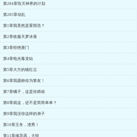
第284章毁灭神界的计划
第285章动乱
第1章我竟然是霍雨浩？
第2章收服天梦冰蚕
第3章拒绝唐门
第4章电光毒龙钻
第5章大方的镜红尘
第6章我愿称你为挚友！
第7章橘子，这是你师叔
第8章就这，还不是简简单单？
第9章我没你这样的弟子
第10章王冬，渣男！
第11章魂导器，大狙