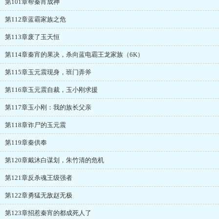
第101章帮秦宵成神
第112章蓝霸家族之危
第113章废了玉天恒
第114章秦宵的果决，杀向蓝电霸王龙家族（6K）
第115章玉元震现身，班门弄斧
第116章玉元震自裁，玉小刚求援
第117章玉小刚：我的族长父亲
第118章诈尸的玉元震
第119章秦供奉
第120章戴沐白谋划，朱竹清的危机
第121章反杀魂王级强者
第122章勇猛无敌赵无极
第123章招惹秦宵的都成死人了