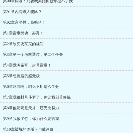
第90章周漪：只要我离婚你就拿捏不了我
第91章内院谁人能比？
第92章言少哲：我赔偿！
第1章雷帝武魂，秦宵！
第2章改变史莱克的规矩
第3章第一个考核通过，第二个任务
第4章我叫秦宵，封号雷帝！
第5章想跑路的赵无极
第6章沐白啊，咱么不用这么生分
第7章我都封号斗罗了，你让我刻苦修炼
第8章他明明是天才，还无比努力
第9章我救了你，你为什么要害我
第10章被坑的奥斯卡与戴沐白