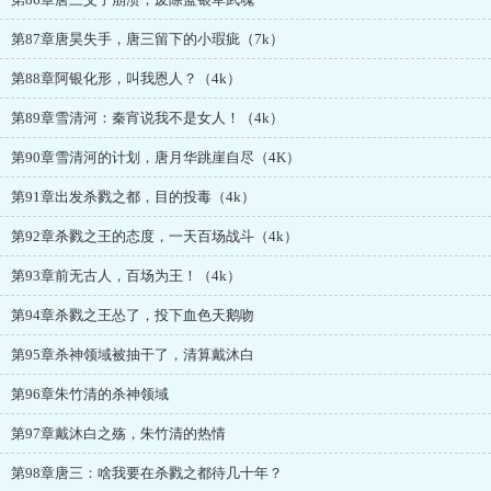
第87章唐昊失手，唐三留下的小瑕疵（7k）
第88章阿银化形，叫我恩人？（4k）
第89章雪清河：秦宵说我不是女人！（4k）
第90章雪清河的计划，唐月华跳崖自尽（4K）
第91章出发杀戮之都，目的投毒（4k）
第92章杀戮之王的态度，一天百场战斗（4k）
第93章前无古人，百场为王！（4k）
第94章杀戮之王怂了，投下血色天鹅吻
第95章杀神领域被抽干了，清算戴沐白
第96章朱竹清的杀神领域
第97章戴沐白之殇，朱竹清的热情
第98章唐三：啥我要在杀戮之都待几十年？