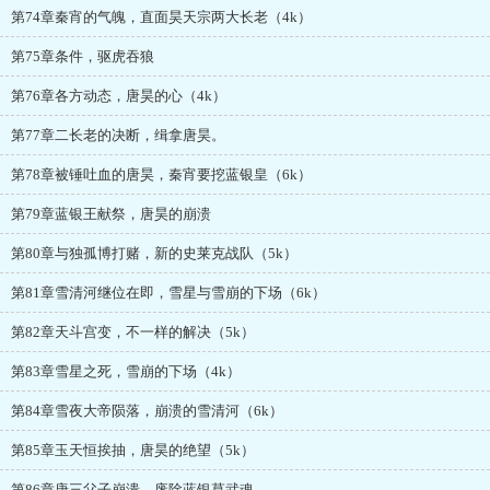
第74章秦宵的气魄，直面昊天宗两大长老（4k）
第75章条件，驱虎吞狼
第76章各方动态，唐昊的心（4k）
第77章二长老的决断，缉拿唐昊。
第78章被锤吐血的唐昊，秦宵要挖蓝银皇（6k）
第79章蓝银王献祭，唐昊的崩溃
第80章与独孤博打赌，新的史莱克战队（5k）
第81章雪清河继位在即，雪星与雪崩的下场（6k）
第82章天斗宫变，不一样的解决（5k）
第83章雪星之死，雪崩的下场（4k）
第84章雪夜大帝陨落，崩溃的雪清河（6k）
第85章玉天恒挨抽，唐昊的绝望（5k）
第86章唐三父子崩溃，废除蓝银草武魂