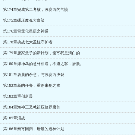
第174章完成第二考核，波赛西的气愤
第175章碾压魔魂大白鲨
第176章雷霆化星辰之神通
第178章挑战七大圣柱守护者
第179章唐家父子的新计划，秦宵我是清白的
第180章海神岛的意外相遇，不速之客，唐晨。
第181章唐晨的杀意，与波赛西决裂
第182章新的任务，重创来犯之敌
第183章重创唐晨
第184章海神三叉戟镇压修罗魔剑
第185章混战
第186章秦宵回归，唐晨的造神计划