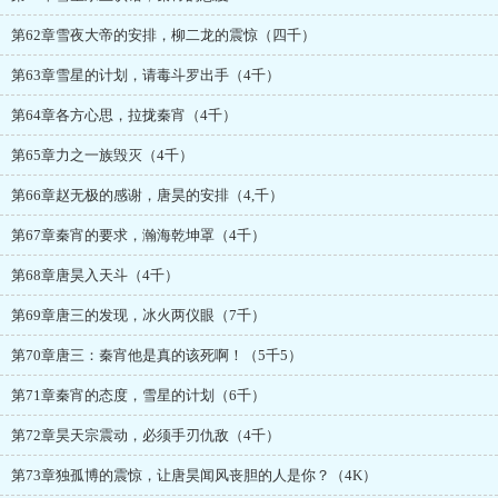
第62章雪夜大帝的安排，柳二龙的震惊（四千）
第63章雪星的计划，请毒斗罗出手（4千）
第64章各方心思，拉拢秦宵（4千）
第65章力之一族毁灭（4千）
第66章赵无极的感谢，唐昊的安排（4,千）
第67章秦宵的要求，瀚海乾坤罩（4千）
第68章唐昊入天斗（4千）
第69章唐三的发现，冰火两仪眼（7千）
第70章唐三：秦宵他是真的该死啊！（5千5）
第71章秦宵的态度，雪星的计划（6千）
第72章昊天宗震动，必须手刃仇敌（4千）
第73章独孤博的震惊，让唐昊闻风丧胆的人是你？（4K）