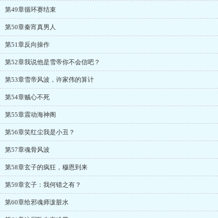
第49章循环赛结束
第50章秦宵真男人
第51章反向操作
第52章我说他是雪帝你不会信吧？
第53章雪帝风波，许家伟的算计
第54章贼心不死
第55章震动海神阁
第56章笑红尘我是小丑？
第57章魂骨风波
第58章玄子的疯狂，穆恩到来
第59章玄子：我何错之有？
第60章给邪魂师泼脏水