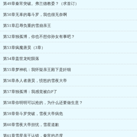
第49章秦宵突破。弗兰德教委？（求首订）
第50章无辜的毒斗罗，我也很无奈啊
第51章忍辱负重的雪崩亲王
第52章独孤博，你也不想你孙女有事吧？
第53章疯魔唐昊（3章）
第54章盖世龙蛇陨落
第55章梦神机：我怀疑亲王殿下是奸细
第56章杀人者唐昊，愤怒的雪夜大帝
第57章独孤博：我感觉被白P了
第58章你明明可以抢的，为什么还要做生意？
第59章骨斗罗突破，雪夜大帝病危
第60章雪夜大帝担忧，雪星道歉
第61章雪星亲王认错，秦宵的态度