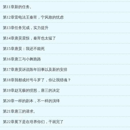
第11章新的任务。
第12章雷电法王秦宵，宁风致的忧虑
第13章任务完成，实力提升
第14章唐昊震惊，秦宵也太猛了
第15章唐昊：我还不能死
第16章唐三与小舞跑路
第17章唐昊诉说陈年旧事以及新的安排
第18章我都成封号斗罗了，你让我猎魂？
第19章赵无极的愤怒，唐三的决定
第20章一样的剧本，不一样的演绎
第21章唐三的请求。
第22章冕下是在培养你们，干就完了