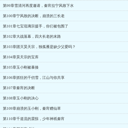
第99章雪清河再度邀请，秦宵拉宁风致下水
第100章宁风致的决断，崩溃的三长老
第101章七宝琉璃宗援手，你们被包围了
第102章大战落幕，四大长老的末路
第103章团灭昊天宗，独孤雁是缺少父爱吗？
第104章昊天宗的宝库
第105章玉小刚被暴揍
第106章抓狂的千仞雪，江山与你共享
第107章秦宵的决断
第108章玉小刚的决心
第109章崩溃的玉小刚，秦宵赠仙草
第110章千道流的震惊，少年神祇秦宵