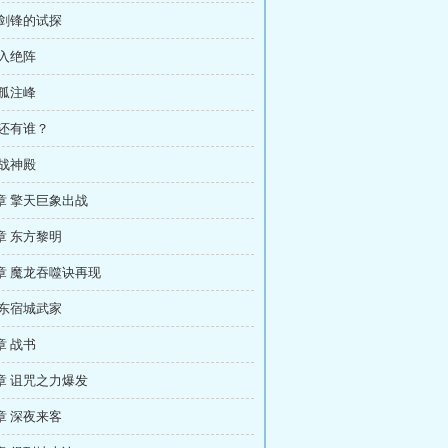
李剑锋的试探
直入绝阵
 孤注峰
 还有谁？
 战神殿
章 擎天巨象出战
章 东方黎明
章 魔龙吞噬诀再现
 东宿城武家
章 战书
章 诅咒之力爆发
章 深夜来客