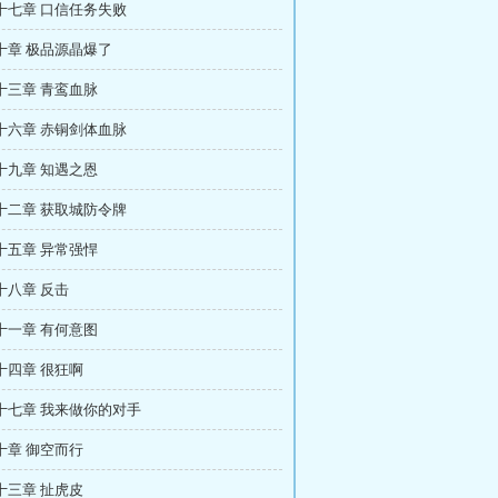
十七章 口信任务失败
十章 极品源晶爆了
十三章 青鸾血脉
十六章 赤铜剑体血脉
十九章 知遇之恩
十二章 获取城防令牌
十五章 异常强悍
十八章 反击
十一章 有何意图
十四章 很狂啊
十七章 我来做你的对手
十章 御空而行
十三章 扯虎皮