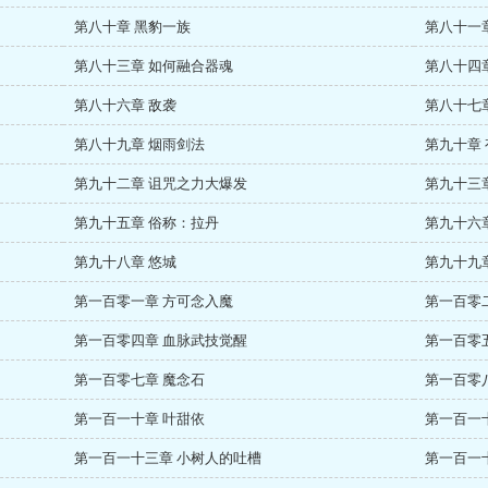
第八十章 黑豹一族
第八十一
第八十三章 如何融合器魂
第八十四
第八十六章 敌袭
第八十七
第八十九章 烟雨剑法
第九十章
第九十二章 诅咒之力大爆发
第九十三
第九十五章 俗称：拉丹
第九十六
第九十八章 悠城
第九十九
第一百零一章 方可念入魔
第一百零
第一百零四章 血脉武技觉醒
第一百零
第一百零七章 魔念石
第一百零
第一百一十章 叶甜依
第一百一
第一百一十三章 小树人的吐槽
第一百一