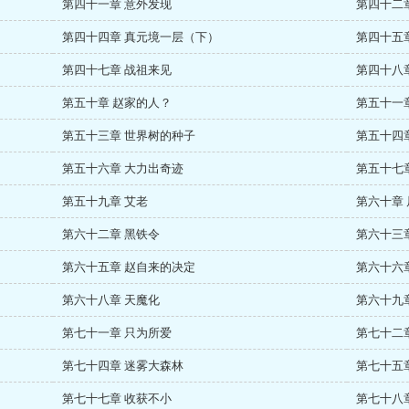
第四十一章 意外发现
第四十二
第四十四章 真元境一层（下）
第四十五
第四十七章 战祖来见
第四十八
第五十章 赵家的人？
第五十一
第五十三章 世界树的种子
第五十四
第五十六章 大力出奇迹
第五十七
第五十九章 艾老
第六十章
第六十二章 黑铁令
第六十三
第六十五章 赵自来的决定
第六十六
第六十八章 天魔化
第六十九
第七十一章 只为所爱
第七十二
第七十四章 迷雾大森林
第七十五
第七十七章 收获不小
第七十八