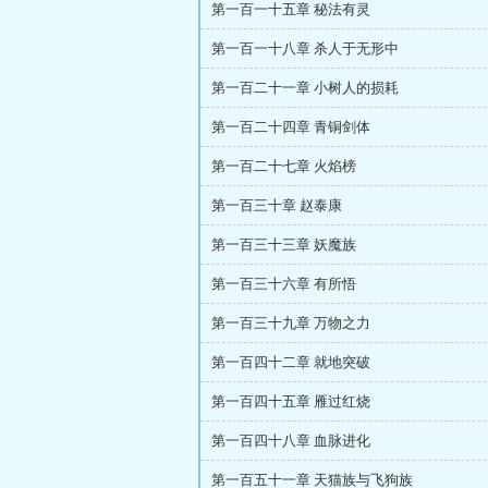
第一百一十五章 秘法有灵
第一百一十八章 杀人于无形中
第一百二十一章 小树人的损耗
第一百二十四章 青铜剑体
第一百二十七章 火焰榜
第一百三十章 赵泰康
第一百三十三章 妖魔族
第一百三十六章 有所悟
第一百三十九章 万物之力
第一百四十二章 就地突破
第一百四十五章 雁过红烧
第一百四十八章 血脉进化
第一百五十一章 天猫族与飞狗族