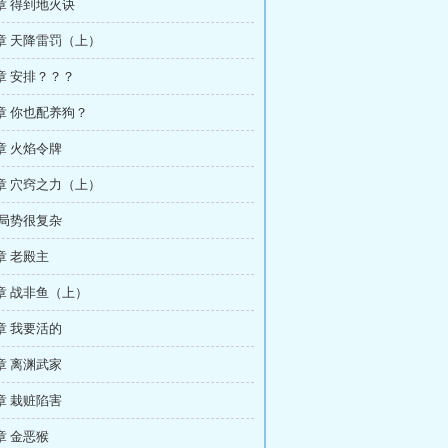
章 得到地火诀
章 天降雷罚（上）
章 安排？？？
章 你也配养狗？
章 火焰令牌
章 穴窍之力（上）
 局势很复杂
章 老殿主
章 战非鱼（上）
章 我要活的
章 离渊武家
章 栽赃陷害
章 金恶猴