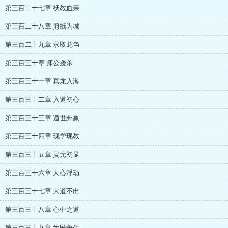
第三百二十七章 祆教血亲
第三百二十八章 剪纸为城
第三百二十九章 求取龙刍
第三百三十章 师公袭杀
第三百三十一章 真龙入海
第三百三十二章 入道初心
第三百三十三章 遁世卦象
第三百三十四章 现学现教
第三百三十五章 灵元初显
第三百三十六章 人心浮动
第三百三十七章 大道不出
第三百三十八章 心中之道
第三百三十九章 为民争生