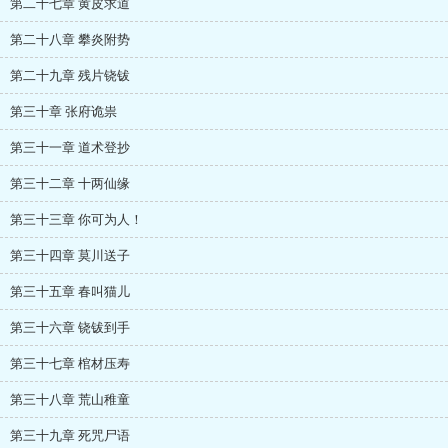
第二十七章 黄皮求道
第二十八章 攀炎附势
第二十九章 残片铙钹
第三十章 张府诡祟
第三十一章 道术登抄
第三十二章 十两仙缘
第三十三章 你可为人！
第三十四章 莫川送子
第三十五章 春叫猫儿
第三十六章 铙钹到手
第三十七章 棺材压寿
第三十八章 荒山稚童
第三十九章 死咒尸语