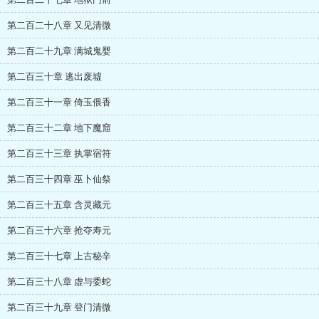
第二百二十八章 又见清微
第二百二十九章 满城鬼婴
第二百三十章 逃出废墟
第二百三十一章 倚玉偎香
第二百三十二章 地下魔窟
第二百三十三章 执掌宿符
第二百三十四章 巫卜仙祭
第二百三十五章 含灵藏元
第二百三十六章 抢夺寿元
第二百三十七章 上古秘辛
第二百三十八章 虚与委蛇
第二百三十九章 登门清微