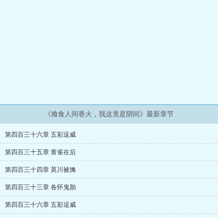
《飨食人间香火，我这竟是阴间》最新章节
第四百三十六章 五彩逞威
第四百三十五章 黄雀在后
第四百三十四章 莫川被擒
第四百三十三章 各怀鬼胎
第四百三十六章 五彩逞威