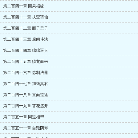
第二百四十章 因果福缘
第二百四十一章 扶鸾请仙
第二百四十二章 面子里子
第二百四十三章 席间斗法
第二百四十四章 咄咄逼人
第二百四十五章 骖龙而来
第二百四十六章 炼制法器
第二百四十七章 加钱真君
第二百四十八章 直面道途
第二百四十九章 苔花盛开
第二百五十章 同道相帮
第二百五十一章 自毁阴寿