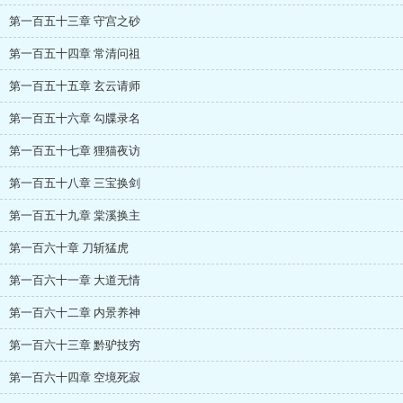
第一百五十三章 守宫之砂
第一百五十四章 常清问祖
第一百五十五章 玄云请师
第一百五十六章 勾牒录名
第一百五十七章 狸猫夜访
第一百五十八章 三宝换剑
第一百五十九章 棠溪换主
第一百六十章 刀斩猛虎
第一百六十一章 大道无情
第一百六十二章 内景养神
第一百六十三章 黔驴技穷
第一百六十四章 空境死寂