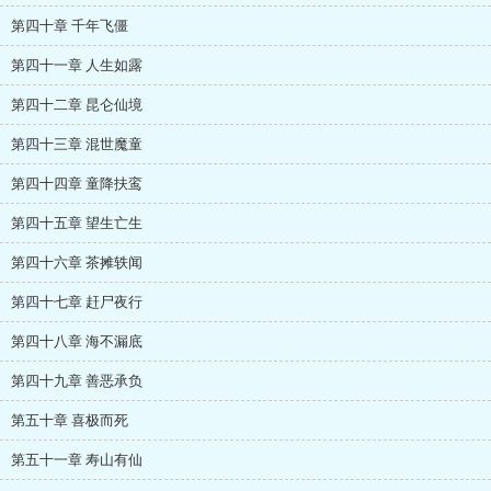
第四十章 千年飞僵
第四十一章 人生如露
第四十二章 昆仑仙境
第四十三章 混世魔童
第四十四章 童降扶鸾
第四十五章 望生亡生
第四十六章 茶摊轶闻
第四十七章 赶尸夜行
第四十八章 海不漏底
第四十九章 善恶承负
第五十章 喜极而死
第五十一章 寿山有仙