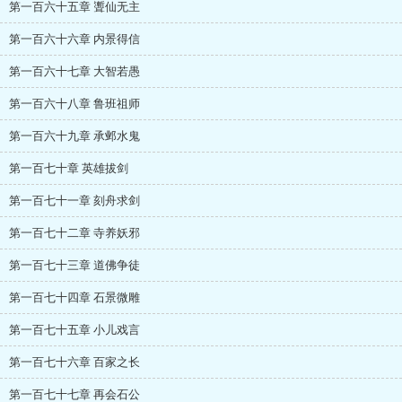
第一百六十五章 聻仙无主
第一百六十六章 内景得信
第一百六十七章 大智若愚
第一百六十八章 鲁班祖师
第一百六十九章 承邺水鬼
第一百七十章 英雄拔剑
第一百七十一章 刻舟求剑
第一百七十二章 寺养妖邪
第一百七十三章 道佛争徒
第一百七十四章 石景微雕
第一百七十五章 小儿戏言
第一百七十六章 百家之长
第一百七十七章 再会石公