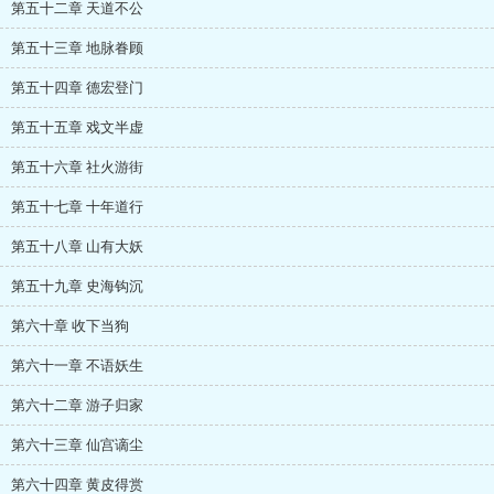
第五十二章 天道不公
第五十三章 地脉眷顾
第五十四章 德宏登门
第五十五章 戏文半虚
第五十六章 社火游街
第五十七章 十年道行
第五十八章 山有大妖
第五十九章 史海钩沉
第六十章 收下当狗
第六十一章 不语妖生
第六十二章 游子归家
第六十三章 仙宫谪尘
第六十四章 黄皮得赏