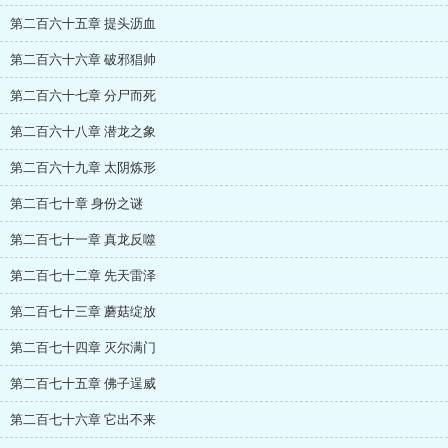
第二百六十五章 提头沥血
第二百六十六章 破邪猖帅
第二百六十七章 分尸而死
第二百六十八章 潜龙之象
第二百六十九章 太阴炼形
第二百七十章 身份之谜
第二百七十一章 真龙反噬
第二百七十二章 先天雷泽
第二百七十三章 蘑菇绽放
第二百七十四章 灭尔满门
第二百七十五章 佛子逞威
第二百七十六章 它出不来