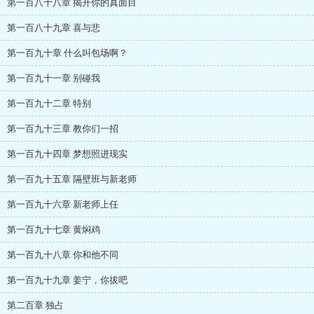
第一百八十八章 揭开你的真面目
第一百八十九章 喜与悲
第一百九十章 什么叫包场啊？
第一百九十一章 别碰我
第一百九十二章 特别
第一百九十三章 教你们一招
第一百九十四章 梦想照进现实
第一百九十五章 隔壁班与新老师
第一百九十六章 新老师上任
第一百九十七章 黄焖鸡
第一百九十八章 你和他不同
第一百九十九章 姜宁，你拔吧
第二百章 独占