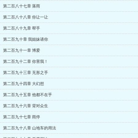
第二百八十七章 落雨
第二百八十八章 你让一让
第二百八十九章 帮手
第二百九十章 我姐妹请你
第二百九十一章 博爱
第二百九十二章 你害我！
第二百九十三章 无形之手
第二百九十四章 大幻想
第二百九十五章 他都不在乎
第二百九十六章 背对众生
第二百九十七章 雨停
第二百九十八章 山地车的用法