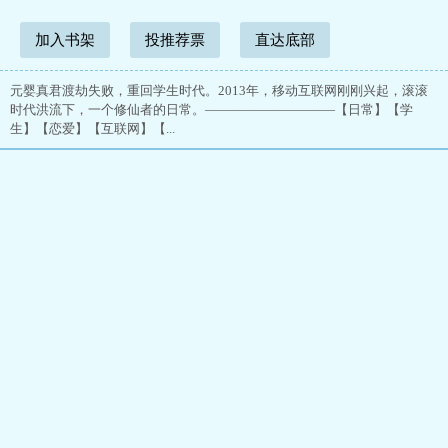
加入书架
投推荐票
直达底部
元婴真君渡劫失败，重回学生时代。2013年，移动互联网刚刚兴起，滚滚
时代洪流下，一个修仙者的日常。——————————【日常】【学
生】【恋爱】【互联网】【...