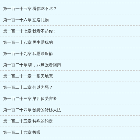
第一百一十五章 看你吃不吃？
第一百一十六章 互送礼物
第一百一十七章 我看不起你！
第一百一十八章 男生爱玩的
第一百一十九章 我愿赌服输
第一百二十章 嘶，八班强者回归
第一百二十一章 一眼天地宽
第一百二十二章 何以为恶？
第一百二十三章 第四位受害者
第一百二十四章 独特的转移大法
第一百二十五章 特殊的约定
第一百二十六章 投喂