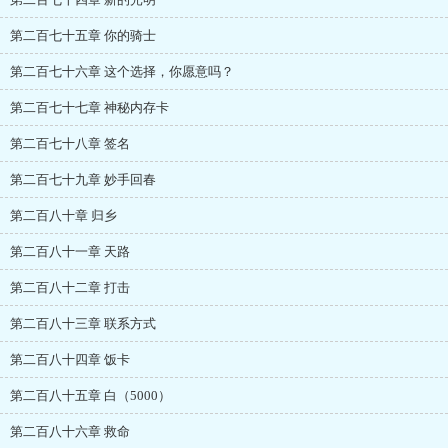
第二百七十五章 你的骑士
第二百七十六章 这个选择，你愿意吗？
第二百七十七章 神秘内存卡
第二百七十八章 签名
第二百七十九章 妙手回春
第二百八十章 归乡
第二百八十一章 天路
第二百八十二章 打击
第二百八十三章 联系方式
第二百八十四章 饭卡
第二百八十五章 白（5000）
第二百八十六章 救命