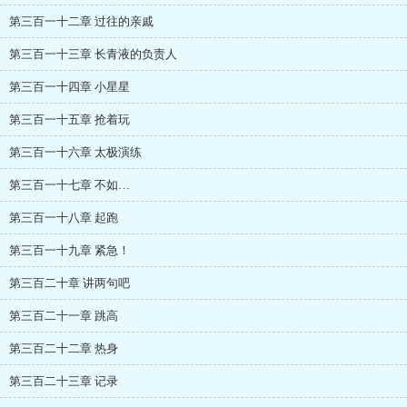
第三百一十二章 过往的亲戚
第三百一十三章 长青液的负责人
第三百一十四章 小星星
第三百一十五章 抢着玩
第三百一十六章 太极演练
第三百一十七章 不如…
第三百一十八章 起跑
第三百一十九章 紧急！
第三百二十章 讲两句吧
第三百二十一章 跳高
第三百二十二章 热身
第三百二十三章 记录