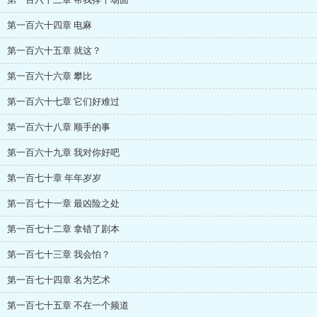
第一百六十四章 电麻
第一百六十五章 就这？
第一百六十六章 攀比
第一百六十七章 它们好难过
第一百六十八章 顺手的事
第一百六十九章 我对你好吧
第一百七十章 年年岁岁
第一百七十一章 最凶险之处
第一百七十二章 拿错了剧本
第一百七十三章 我会怕？
第一百七十四章 名为艺术
第一百七十五章 不在一个频道