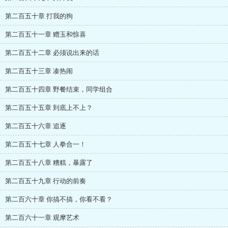
第二百五十章 打我的狗
第二百五十一章 赠玉和惊喜
第二百五十二章 必须说出来的话
第二百五十三章 凑热闹
第二百五十四章 野餐结束，同学组合
第二百五十五章 到底上不上？
第二百五十六章 追逐
第二百五十七章 人拳合一！
第二百五十八章 糟糕，暴露了
第二百五十九章 行动的前奏
第二百六十章 你搞不搞，你看不看？
第二百六十一章 观摩艺术