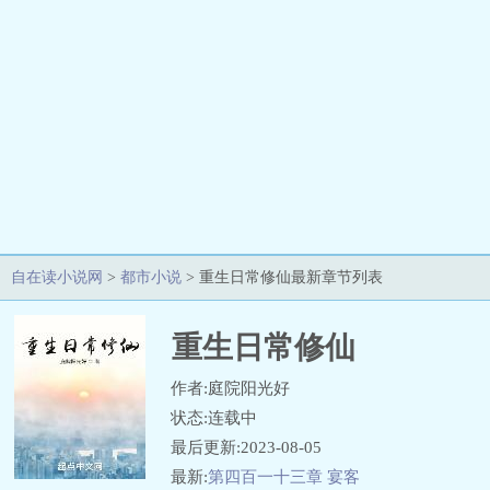
自在读小说网
>
都市小说
> 重生日常修仙最新章节列表
重生日常修仙
作者:庭院阳光好
状态:连载中
最后更新:2023-08-05
最新:
第四百一十三章 宴客