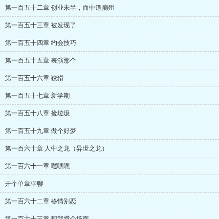
第一百五十二章 创业未半，而中道崩殂
第一百五十三章 被发现了
第一百五十四章 约会技巧
第一百五十五章 表演那个
第一百五十六章 狡猾
第一百五十七章 新学期
第一百五十八章 捡垃圾
第一百五十九章 做个好梦
第一百六十章 人中之龙（异世之龙）
第一百六十一章 嘿嘿嘿
开个单章聊聊
第一百六十二章 移情别恋
第一百六十三章 帮我撑个场面