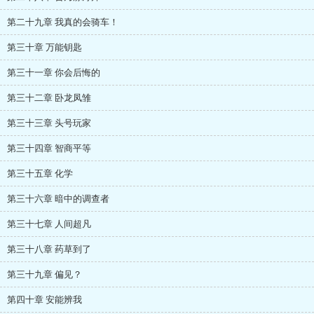
第二十九章 我真的会骑车！
第三十章 万能钥匙
第三十一章 你会后悔的
第三十二章 卧龙凤雏
第三十三章 头号玩家
第三十四章 智商平等
第三十五章 化学
第三十六章 暗中的调查者
第三十七章 人间超凡
第三十八章 药草到了
第三十九章 偏见？
第四十章 安能辨我