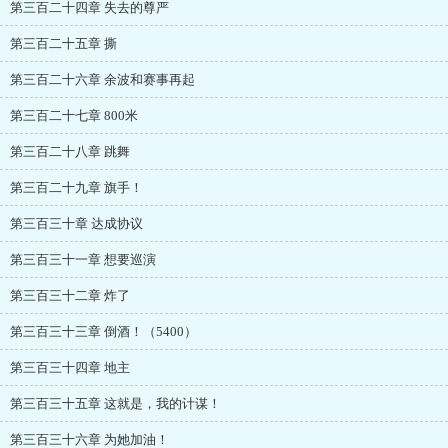
第三百二十四章 失去的尊严
第三百二十五章 撕
第三百二十六章 余波和赛事再起
第三百二十七章 800米
第三百二十八章 跳舞
第三百二十九章 旗手！
第三百三十章 达成协议
第三百三十一章 想要巡演
第三百三十二章 炸了
第三百三十三章 倒酒！（5400）
第三百三十四章 地主
第三百三十五章 这就是，我的计谋！
第三百三十六章 为她加油！