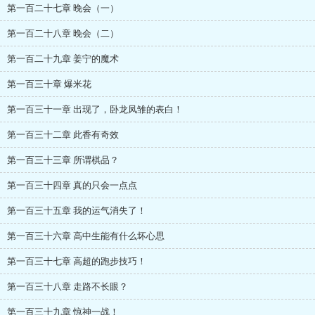
第一百二十七章 晚会（一）
第一百二十八章 晚会（二）
第一百二十九章 姜宁的魔术
第一百三十章 爆米花
第一百三十一章 出现了，卧龙凤雏的表白！
第一百三十二章 此香有奇效
第一百三十三章 所谓棋品？
第一百三十四章 真的只会一点点
第一百三十五章 我的运气消失了！
第一百三十六章 高中生能有什么坏心思
第一百三十七章 高超的跑步技巧！
第一百三十八章 走路不长眼？
第一百三十九章 惊神一战！