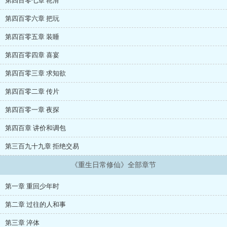
第四百零七章 轮滑
第四百零六章 把玩
第四百零五章 装睡
第四百零四章 喜宴
第四百零三章 求知欲
第四百零二章 传片
第四百零一章 夜探
第四百章 讲价和调包
第三百九十九章 拒绝交易
《重生日常修仙》全部章节
第一章 重回少年时
第二章 过往的人和事
第三章 淬体