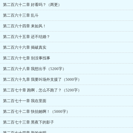
第二百六十二章 好看吗？（两更）
第二百六十三章 乱斗
第二百六十四章 来如风！
第二百六十五章 还不结婚？
第二百六十六章 揭破真实
第二百六十七章 别没事找事
第二百六十八章 我想出手（5200字）
第二百六十九章 我要叫场外支援了（5000字）
第二百七十章 跑啊，怎么不跑了？（5200字）
第二百七十一章 我在里面
第二百七十二章 快抬她啊！（5000字）
第二百七十三章 黑夜下的影子
第二百七十四章 新的光明