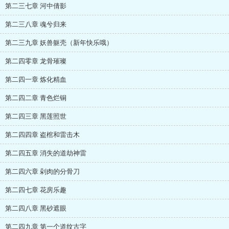
第二三七章 河中倩影
第二三八章 魂兮归来
第二三九章 妖兽躯壳（新年快乐哦）
第二四零章 龙骨璀璨
第二四一章 炼化精血
第二四二章 青色烂铜
第二四三章 黑莲照世
第二四四章 盗棺和雷击木
第二四五章 消失的道劫神雷
第二四六章 剁肉的分骨刀
第二四七章 花房乐趣
第二四八章 黑砂遮眼
第二四九章 第一个道纹古字