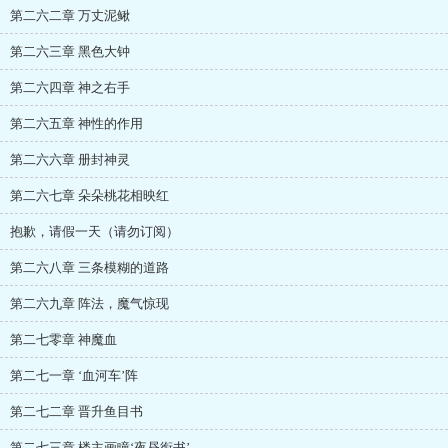
第二六二章 万丈泥鳅
第二六三章 黑色大钟
第二六四章 神之右手
第二六五章 神性的作用
第二六六章 册封神灵
第二六七章 朵朵桃花相映红
抱歉，请假一天（请勿订阅）
第二六八章 三条模糊的道路
第二六九章 阵法，魔气惊现
第二七零章 神魔血
第二七一章 ‘血河车’阵
第二七二章 晋升鱼目书
第二七三章 楼主画瞳‘夜昼衔书’