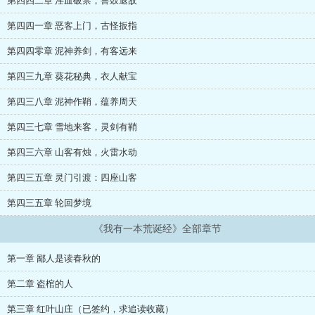
第四四二章 淫血破禁，兽鼓退敌
第四四一章 恶客上门，古怪扳指
第四四零章 泥神养剑，有客远来
第四三九章 葵花秘典，衣人献宝
第四三八章 泥神作鞘，蕴养周天
第四三七章 雪地来客，灵剑有鞘
第四三六章 山客有烛，火雷水动
第四三五章 灵门引渡：四座山客
第四三五章 轮回梦境
《我有一本荒诞经》全部章节
第一章 鄙人是读春秋的
第二章 盗棺的人
第三章 红叶山庄（已签约，求追读收藏）