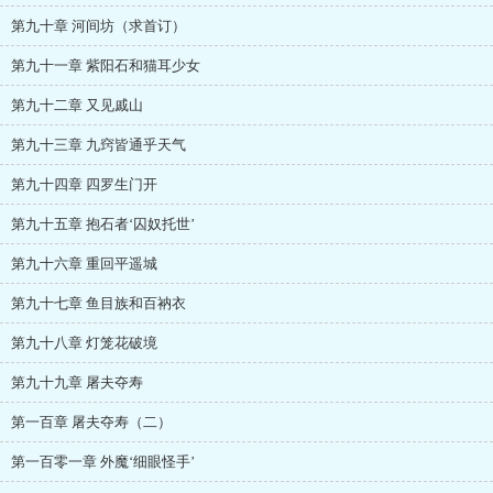
第九十章 河间坊（求首订）
第九十一章 紫阳石和猫耳少女
第九十二章 又见戚山
第九十三章 九窍皆通乎天气
第九十四章 四罗生门开
第九十五章 抱石者‘囚奴托世’
第九十六章 重回平遥城
第九十七章 鱼目族和百衲衣
第九十八章 灯笼花破境
第九十九章 屠夫夺寿
第一百章 屠夫夺寿（二）
第一百零一章 外魔‘细眼怪手’