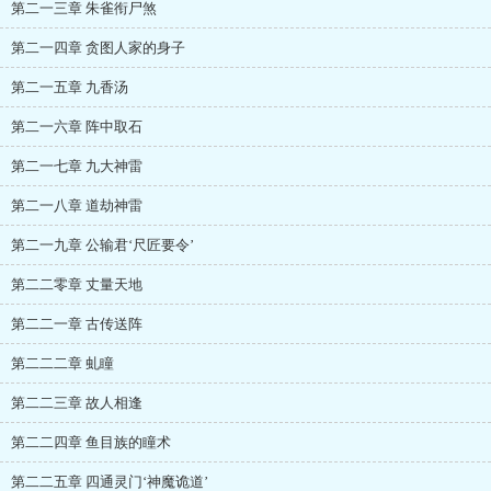
第二一三章 朱雀衔尸煞
第二一四章 贪图人家的身子
第二一五章 九香汤
第二一六章 阵中取石
第二一七章 九大神雷
第二一八章 道劫神雷
第二一九章 公输君‘尺匠要令’
第二二零章 丈量天地
第二二一章 古传送阵
第二二二章 虬瞳
第二二三章 故人相逢
第二二四章 鱼目族的瞳术
第二二五章 四通灵门‘神魔诡道’