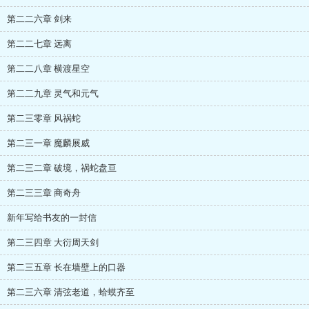
第二二六章 剑来
第二二七章 远离
第二二八章 横渡星空
第二二九章 灵气和元气
第二三零章 风祸蛇
第二三一章 魔麟展威
第二三二章 破境，祸蛇盘亘
第二三三章 商奇舟
新年写给书友的一封信
第二三四章 大衍周天剑
第二三五章 长在墙壁上的口器
第二三六章 清弦老道，蛤蟆齐至