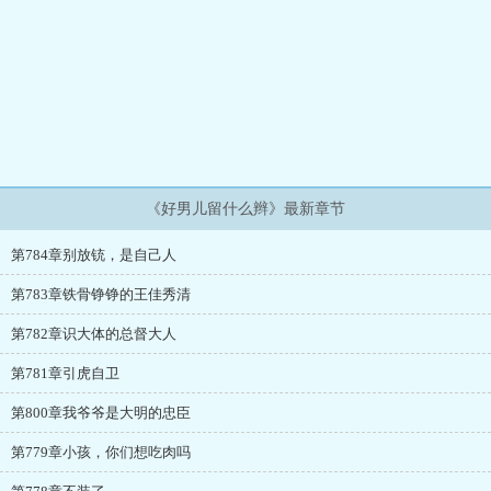
《好男儿留什么辫》最新章节
第784章别放铳，是自己人
第783章铁骨铮铮的王佳秀清
第782章识大体的总督大人
第781章引虎自卫
第800章我爷爷是大明的忠臣
第779章小孩，你们想吃肉吗