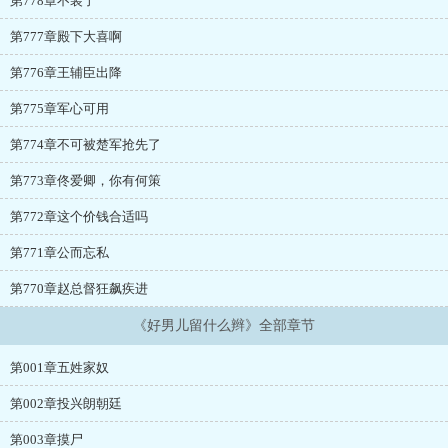
第778章不装了
第777章殿下大喜啊
第776章王辅臣出降
第775章军心可用
第774章不可被楚军抢先了
第773章佟爱卿，你有何策
第772章这个价钱合适吗
第771章公而忘私
第770章赵总督狂飙疾进
《好男儿留什么辫》全部章节
第001章五姓家奴
第002章投兴朗朝廷
第003章摸尸