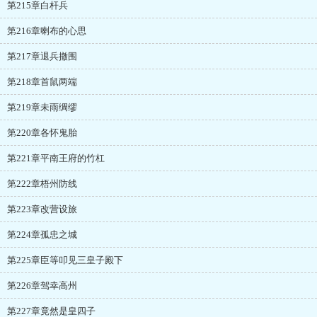
第215章白杆兵
第216章喇布的心思
第217章退兵撤围
第218章首鼠两端
第219章未雨绸缪
第220章各怀鬼胎
第221章平南王府的竹杠
第222章梧州防线
第223章改营设旅
第224章孤忠之城
第225章臣等叩见三皇子殿下
第226章驾幸高州
第227章竟然是皇四子