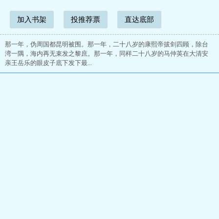
加入书架
投推荐票
直达底部
那一年，伪周国都昆明被围。那一年，二十八岁的康熙帝拔剑四顾，除台
湾一隅，海内再无束发之黎庶。那一年，同样二十八岁的马仲英在大清安
亲王岳乐的眼皮子底下发下最...