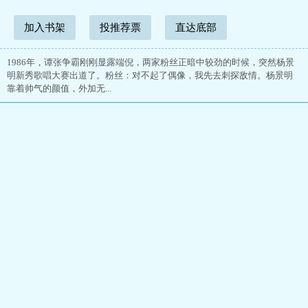
加入书架
投推荐票
直达底部
1986年，谭张争霸刚刚显露端倪，两家粉丝正暗中较劲的时候，突然杨景
明新秀歌唱大赛出道了。粉丝：对不起了偶像，我先去刺探敌情。杨景明
靠着帅气的颜值，外加无...