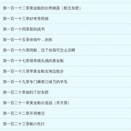
第一百一十二章黄金船的出闸难题（舵主加更）
第一百一十三章好奇害死猫
第一百一十四章新的战书
第一百一十五章休假中，勿扰
第一百一十六章阿船，没了你我可怎么活啊
第一百一十七章很有镜头感的黄金船
第一百一十八章带黄金船去海边散步
第一百一十九章专门薅青江绫乃的羊毛
第一百二十章抽到了好东西
第一百二十一章黄金船出道战（求月票）
第一百二十二章开局整活
第一百二十三章船の先行