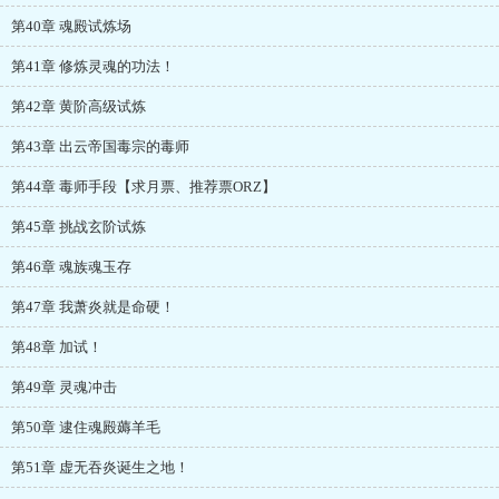
第40章 魂殿试炼场
第41章 修炼灵魂的功法！
第42章 黄阶高级试炼
第43章 出云帝国毒宗的毒师
第44章 毒师手段【求月票、推荐票ORZ】
第45章 挑战玄阶试炼
第46章 魂族魂玉存
第47章 我萧炎就是命硬！
第48章 加试！
第49章 灵魂冲击
第50章 逮住魂殿薅羊毛
第51章 虚无吞炎诞生之地！