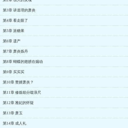
第3章 讲道理的萧炎
第4章 看走眼了
第5章 派糖果
第6章 遗产
第7章 萧炎炼丹
第8章 蝴蝶的翅膀在煽动
第9章 买买买
第10章 赘婿萧炎？
第11章 修炼焰分噬浪尺
第12章 雅妃的怀疑
第13章 萧玉
第14章 成人礼