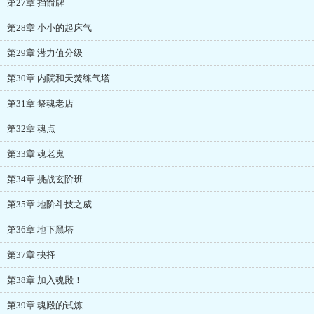
第27章 挡箭牌
第28章 小小的起床气
第29章 潜力值分级
第30章 内院和天焚练气塔
第31章 祭魂老店
第32章 魂点
第33章 魂老鬼
第34章 挑战玄阶班
第35章 地阶斗技之威
第36章 地下黑塔
第37章 抉择
第38章 加入魂殿！
第39章 魂殿的试炼