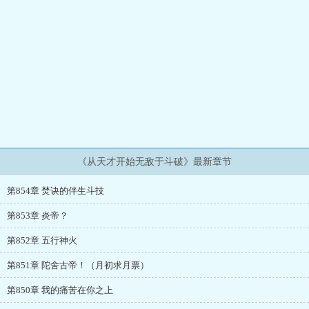
《从天才开始无敌于斗破》最新章节
第854章 焚诀的伴生斗技
第853章 炎帝？
第852章 五行神火
第851章 陀舍古帝！（月初求月票）
第850章 我的痛苦在你之上