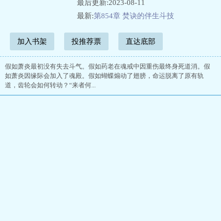
最后更新:2023-08-11
最新:
第854章 焚诀的伴生斗技
加入书架
投推荐票
直达底部
假如萧炎最初没有失去斗气。假如药老在魂戒中因重伤最终身死道消。假
如萧炎因缘际会加入了魂殿。假如蝴蝶煽动了翅膀，命运脱离了原有轨
道，齿轮会如何转动？“来者何...