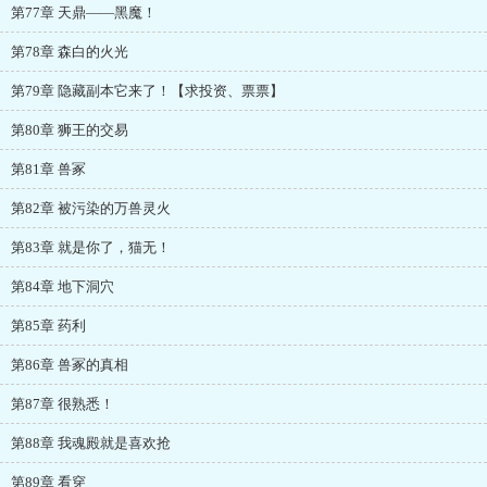
第77章 天鼎——黑魔！
第78章 森白的火光
第79章 隐藏副本它来了！【求投资、票票】
第80章 狮王的交易
第81章 兽冢
第82章 被污染的万兽灵火
第83章 就是你了，猫无！
第84章 地下洞穴
第85章 药利
第86章 兽冢的真相
第87章 很熟悉！
第88章 我魂殿就是喜欢抢
第89章 看穿