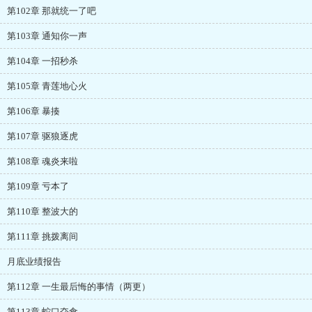
第102章 那就统一了吧
第103章 通知你一声
第104章 一招秒杀
第105章 青莲地心火
第106章 暴揍
第107章 驱狼逐虎
第108章 魂炎来啦
第109章 亏本了
第110章 整波大的
第111章 挑拨离间
月底业绩报告
第112章 一生最后悔的事情（两更）
第113章 蛇口夺食