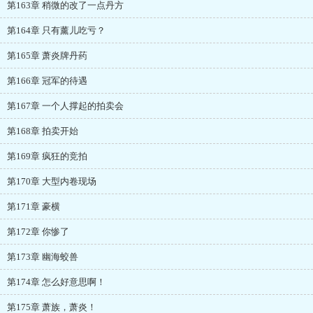
第163章 稍微的改了一点丹方
第164章 只有薰儿吃亏？
第165章 萧炎牌丹药
第166章 冠军的待遇
第167章 一个人撑起的拍卖会
第168章 拍卖开始
第169章 疯狂的竞拍
第170章 大型内卷现场
第171章 豪横
第172章 你惨了
第173章 幽海蛟兽
第174章 怎么好意思啊！
第175章 萧族，萧炎！