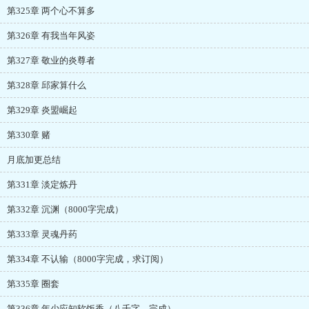
第325章 两个心不算多
第326章 有我当年风姿
第327章 敬业的炎尊者
第328章 邱家算什么
第329章 炎盟崛起
第330章 赌
月底加更总结
第331章 淡定炼丹
第332章 沉渊（8000字完成）
第333章 灵魂丹药
第334章 不认输（8000字完成，求订阅）
第335章 圈套
第336章 年少应知软饭香（八千字，完成）