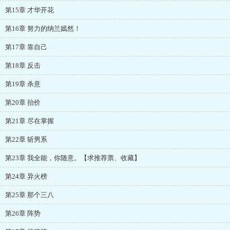
第15章 才华开花
第16章 努力的纳兰嫣然！
第17章 靠自己
第18章 反击
第19章 杀意
第20章 抬价
第21章 尽在掌握
第22章 斩男系
第23章 我全能，你随意。【求推荐票、收藏】
第24章 异火榜
第25章 那个三八
第26章 阵势