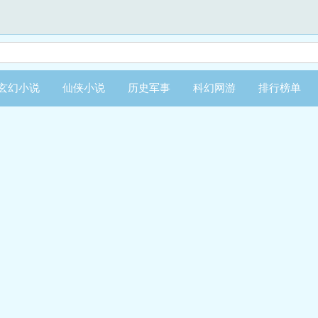
玄幻小说
仙侠小说
历史军事
科幻网游
排行榜单