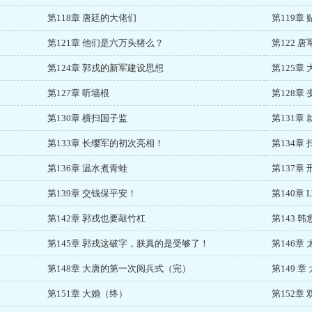
第118章 唐廷的大佬们
第119章
第121章 他们是六万头猪么？
第122 
第124章 郭戎的新军建设思想
第125章
第127章 听墙根
第128章
第130章 横扫国子监
第131
第133章 长缨军的初次亮相！
第134章
第136章 温水煮青蛙
第137章
第139章 交钱保平安！
第140章 
第142章 郭戎也要敲竹杠
第143 
第145章 郭戎这破字，朕真的是受够了！
第146章
第148章 大唐的第一次阅兵式（完）
第149 
第151章 大婚（终）
第152章