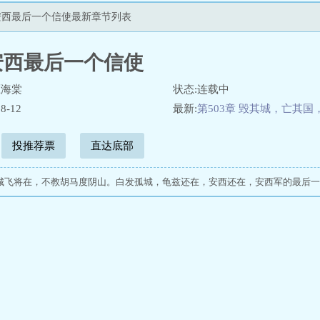
安西最后一个信使最新章节列表
安西最后一个信使
压海棠
状态:连载中
8-12
最新:
第503章 毁其城，亡其
投推荐票
直达底部
城飞将在，不教胡马度阴山。白发孤城，龟兹还在，安西还在，安西军的最后一