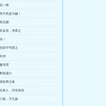
最后一搏
老而不死是为贼！
虽死无憾
长安县丞，韦贯之
逆转！
尽忠职守韦贯之
到丰州
装傻充愣
李邺侯遗计
眼瞎的男主角
漠北来人，河东来信
夷三族，灭九族