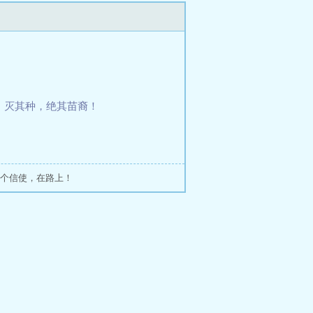
国，灭其种，绝其苗裔！
个信使，在路上！