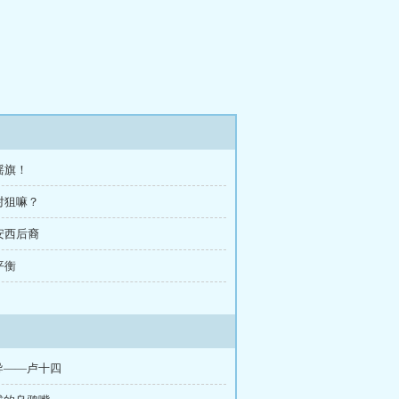
 摇旗！
 对狙嘛？
 安西后裔
平衡
导——卢十四