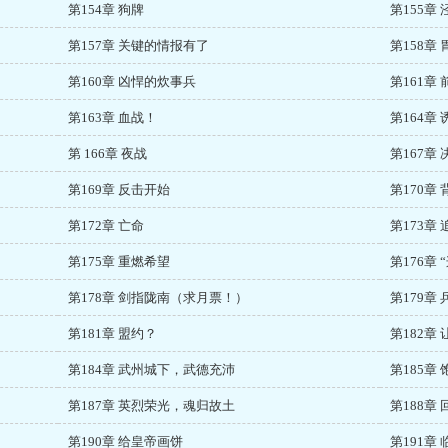
第154章 狗牌
第155章
第157章 关键的情报有了
第158章
第160章 凶悍的炊事兵
第161章
第163章 血战！
第164章
第 166章 夜战
第167章 
第169章 反击开始
第170章
第172章 亡命
第173章 
第175章 重燃希望
第176章
第178章 剑指陇南（求月票！）
第179章
第181章 盟约？
第182章
第184章 武州城下，武德充沛
第185章
第187章 英烈荣光，魂归故土
第188章
第190章 给皇帝画饼
第191章