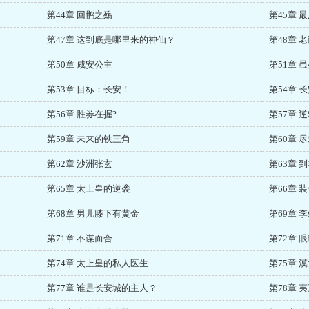
第44章 回鹘之殇
第45章 
第47章 这到底是哪里来的神仙？
第48章 
第50章 咸安公主
第51章 
第53章 目标：长安！
第54章 
第56章 胜券在握?
第57章 
第59章 未来的铁三角
第60章 
第62章 沙洲张玄
第63章 
第65章 太上皇的逆袭
第66章 
第68章 男儿膝下有黄金
第69章 
第71章 不谋而合
第72章 
第74章 太上皇的私人医生
第75章 
第77章 谁是长安城的主人？
第78章 