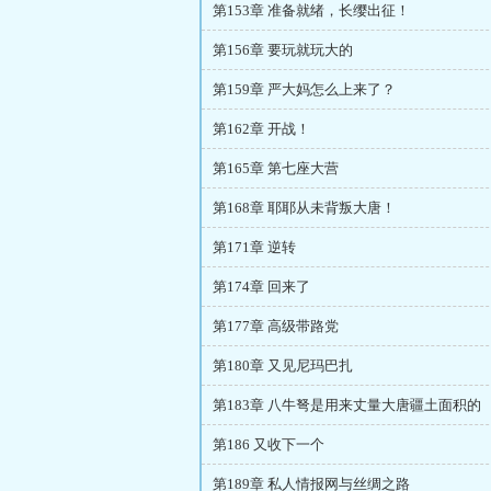
第153章 准备就绪，长缨出征！
第156章 要玩就玩大的
第159章 严大妈怎么上来了？
第162章 开战！
第165章 第七座大营
第168章 耶耶从未背叛大唐！
第171章 逆转
第174章 回来了
第177章 高级带路党
第180章 又见尼玛巴扎
第183章 八牛弩是用来丈量大唐疆土面积的
第186 又收下一个
第189章 私人情报网与丝绸之路