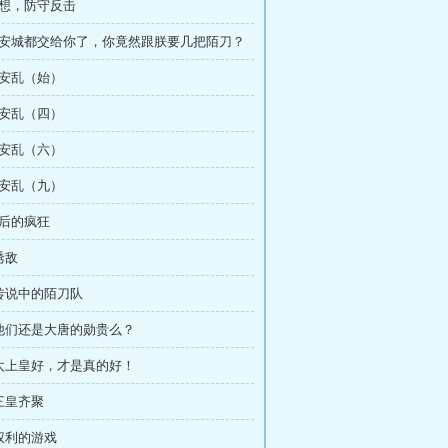
构想，防守反击
 长安城都交给你了，你竟然跟朕要几把陌刀？
长安乱（始）
长安乱（四）
长安乱（六）
长安乱（九）
最后的疯狂
诱敌
 传说中的陌刀队
 他们还是大唐的勋贵么？
 太上皇好，才是真的好！
 三皇齐聚
 权利的游戏