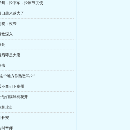
 泾州，泾阳军，泾原节度使
 胃口越来越大了
 前奏：夜袭
 诱敌深入
决死
 背后即是大唐
追击
 “这个地方你熟悉吗？”
 兵不血刃下秦州
 让他们满脸桃花开
 饱和攻击
 回长安
 临时帝师