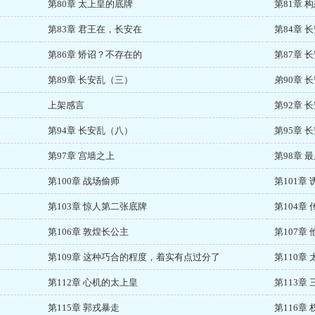
第80章 太上皇的底牌
第81章 
第83章 君王在，长安在
第84章
第86章 矫诏？不存在的
第87章 
第89章 长安乱（三）
弟90章 
上架感言
第92章 
第94章 长安乱（八）
第95章 
第97章 宫墙之上
第98章 
第100章 战场偷师
第101章 
第103章 惊人第二张底牌
第104章
第106章 敦煌长公主
第107章
第109章 这种巧合的程度，着实有点过分了
第110章
第112章 心机的太上皇
第113章
第115章 郭戎暴走
第116章