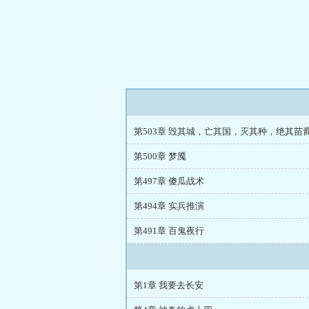
第503章 毁其城，亡其国，灭其种，绝其苗
第500章 梦魇
第497章 傻瓜战术
第494章 实兵推演
第491章 百鬼夜行
第1章 我要去长安