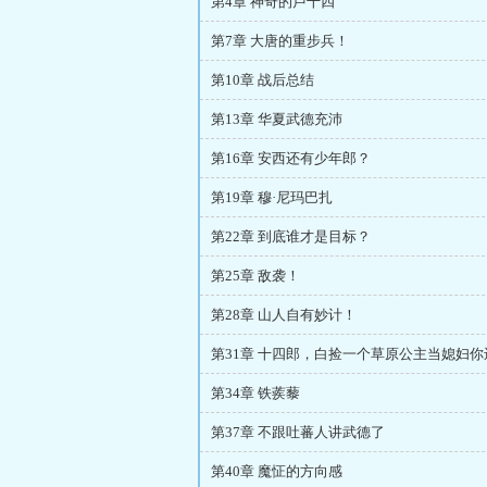
第4章 神奇的卢十四
第7章 大唐的重步兵！
第10章 战后总结
第13章 华夏武德充沛
第16章 安西还有少年郎？
第19章 穆·尼玛巴扎
第22章 到底谁才是目标？
第25章 敌袭！
第28章 山人自有妙计！
第31章 十四郎，白捡一个草原公主当媳妇
么？
第34章 铁蒺藜
第37章 不跟吐蕃人讲武德了
第40章 魔怔的方向感