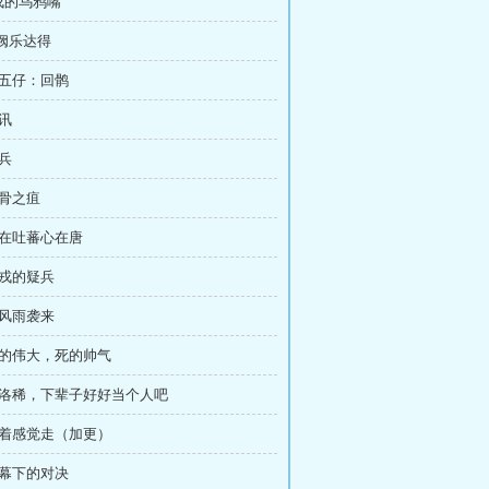
戎的乌鸦嘴
·阙乐达得
二五仔：回鹘
审讯
疑兵
附骨之疽
身在吐蕃心在唐
郭戎的疑兵
暴风雨袭来
生的伟大，死的帅气
 佩洛稀，下辈子好好当个人吧
跟着感觉走（加更）
夜幕下的对决