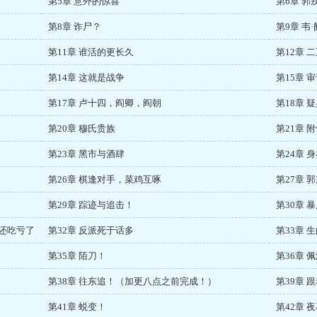
第5章 意外的惊喜
第6章 郭
第8章 诈尸？
第9章 韦
第11章 谁活的更长久
第12章 
第14章 这就是战争
第15章 
第17章 卢十四，阎卿，阎朝
第18章 
第20章 穆氏贵族
第21章 
第23章 黑市与酒肆
第24章 
第26章 棋逢对手，菜鸡互啄
第27章 
第29章 踪迹与追击！
第30章 
你还吃亏了
第32章 反派死于话多
第33章 
第35章 陌刀！
第36章
第38章 往东追！（加更八点之前完成！）
第39章 
第41章 蜕变！
第42章 