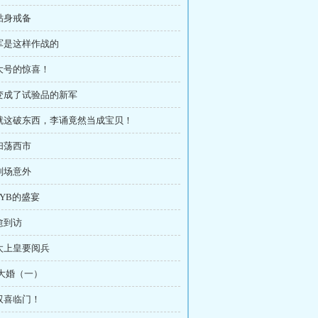
 贴身戒备
唐军是这样作战的
 大号的惊喜！
 变成了试验品的新军
章 就这破东西，李诵竟然当成宝贝！
 扫荡西市
 刑场意外
LYB的盛宴
韩愈到访
 太上皇要阅兵
章 大婚（一）
 双喜临门！