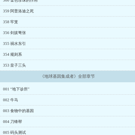
360 金色珍珠的作用
359 阿普洛迪之死
358 牢笼
356 剑拔弩张
355 祸水东引
354 规则系
353 皇子三头
《地球基因集成者》全部章节
001 “地下诊所”
002 牛马
003 食物中的基因
004 刀锋帮
005 码头测试