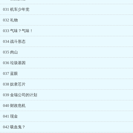
031 机车少年党
032 礼物
033 气味？气味！
034 战斗形态
035 肉山
036 垃圾基因
037 蓝眼
038 奴隶芯片
039 金瑞公司的计划
040 财政危机
041 现金
042 吸血鬼？