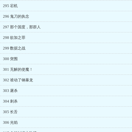
295 宕机
296 鬼刀的执念
297 那个国度，那群人
298 欲加之罪
299 数据之战
300 突围
301 无解的使魔！
302 谁动了钢暴龙
303 屠杀
304 刺杀
305 长舌
306 光焰