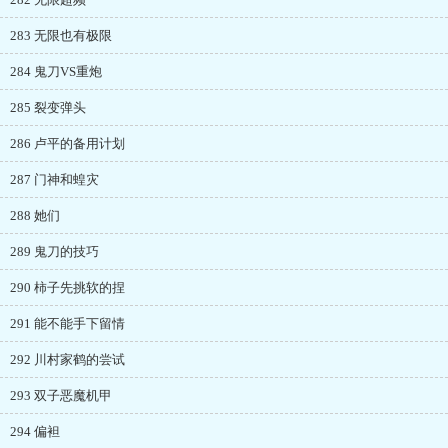
283 无限也有极限
284 鬼刀VS重炮
285 裂变弹头
286 卢平的备用计划
287 门神和蝗灾
288 她们
289 鬼刀的技巧
290 柿子先挑软的捏
291 能不能手下留情
292 川村家鹤的尝试
293 双子恶魔机甲
294 偏袒