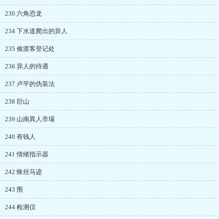
230 六角恐龙
234 下水道爬出的异人
235 偷渡客登记处
236 异人的待遇
237 卢平的伪装法
238 巨山
239 山南異人市場
240 有钱人
241 情绪指示器
242 蛛丝马迹
243 围
244 检测仪