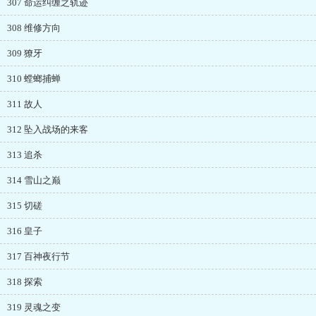
307 命运纠缠之轨迹
308 维修方向
309 獠牙
310 螳螂捕蝉
311 故人
312 坠入战场的来客
313 追杀
314 雪山之巅
315 切磋
316 皇子
317 百神夜行节
318 探索
319 灵魂之变