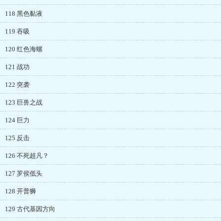
118 黑色黏液
119 吞吸
120 红色海螺
121 战功
122 突袭
123 巨兽之战
124 巨力
125 反击
126 不死超凡？
127 罗侯低头
128 开普狮
129 古代基因方向