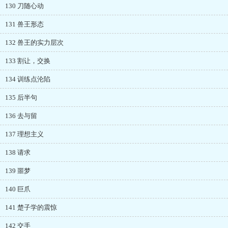
130 刀随心动
131 兽王形态
132 兽王的实力层次
133 割让，交换
134 训练点沦陷
135 后半句
136 去与留
137 理想主义
138 请求
139 噩梦
140 巨爪
141 楚子学的震惊
142 交手