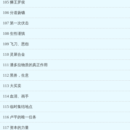
105 狮王罗侯
106 分道扬镳
107 第一次伏击
108 生性谨慎
109 飞刀、恩怨
110 灵犀合金
111 潘多拉物质的真正作用
112 黑兽，生意
113 大买卖
114 血清、画手
115 临时集结地点
116 卢平的唯一任务
117 资本的力量