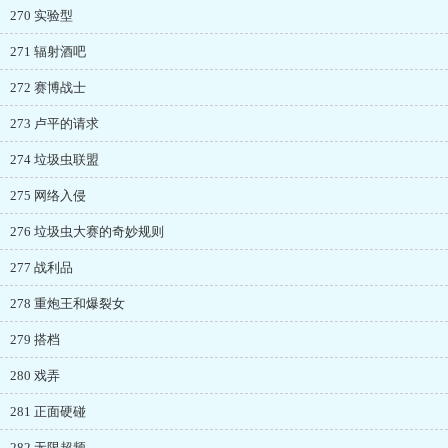
270 实验型
271 辐射酒吧
272 赛博战士
273 卢平的请求
274 垃圾虫联盟
275 网络入侵
276 垃圾虫大赛的奇妙规则
277 战利品
278 重炮王和爆裂女
279 搭档
280 戏弄
281 正面硬碰
282 无限超频