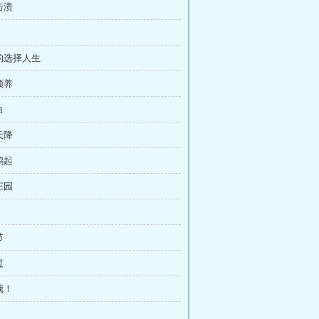
击溃
由的选择人生
领养
白
天降
鹊起
庄园
节
过
我！