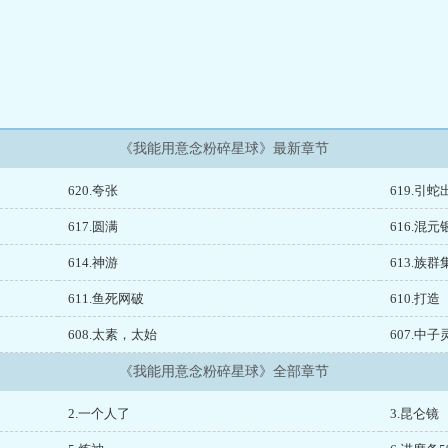
《我能用意念粉碎星球》最新章节
620.夸张
619.引蛇
617.圆满
616.混元
614.神游
613.族
611.鱼死网破
610.打造
608.太素，太始
607.中
《我能用意念粉碎星球》全部章节
2.一个人了
3.昆仑镜