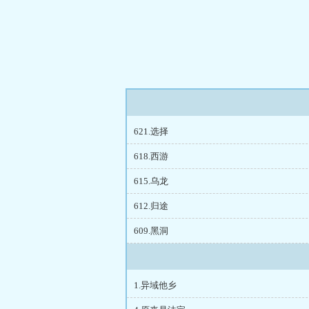
621.选择
618.西游
615.乌龙
612.归途
609.黑洞
1.异域他乡