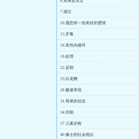
4.原来是法宝
7.灌注
10.愿您有一份美好的爱情
13.歹毒
16.良性内循环
19.处理
22.反制
25.白龙鞭
28.极速审讯
31.简单的信念
34.仿制
37.儿童步枪
40.修士的社会地位