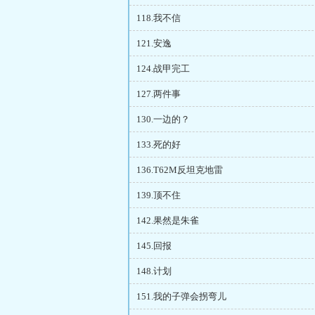
118.我不信
121.安逸
124.战甲完工
127.两件事
130.一边的？
133.死的好
136.T62M反坦克地雷
139.顶不住
142.果然是朱雀
145.回报
148.计划
151.我的子弹会拐弯儿