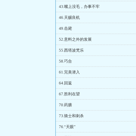
43.嘴上没毛，办事不牢
46.天赐良机
49.击毙
52.意料之外的发展
55.西塔波梵乐
58.巧合
61.完美潜入
64.回返
67.胜利在望
70.药膳
73.骑士和刺杀
76.“天眼”