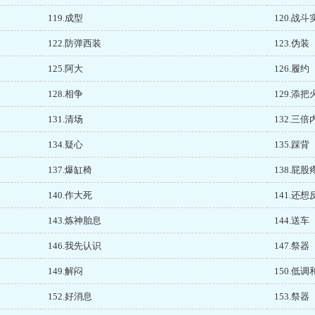
119.成型
120.战斗
122.防弹西装
123.伪装
125.阿大
126.履约
128.相争
129.添把
131.清场
132.三倍
134.疑心
135.踩背
137.爆缸椅
138.屁股
140.作大死
141.还想
143.炼神胎息
144.送车
146.我先认识
147.祭器
149.解闷
150.低
152.好消息
153.祭器