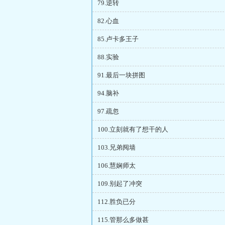
79.逆转
82.心血
85.卢卡多王子
88.实验
91.最后一块拼图
94.脑补
97.疏忽
100.立刻就有了想干的人
103.兄弟阋墙
106.慧娴师太
109.别起了冲突
112.胜负已分
115.管那么多做甚