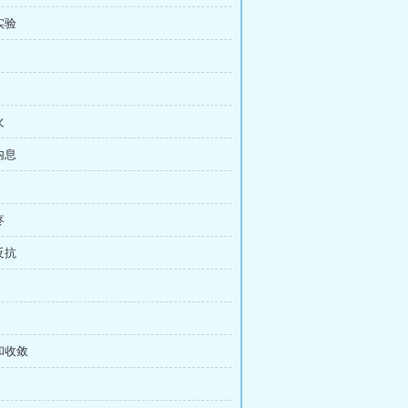
实验
火
内息
疼
反抗
调和收敛