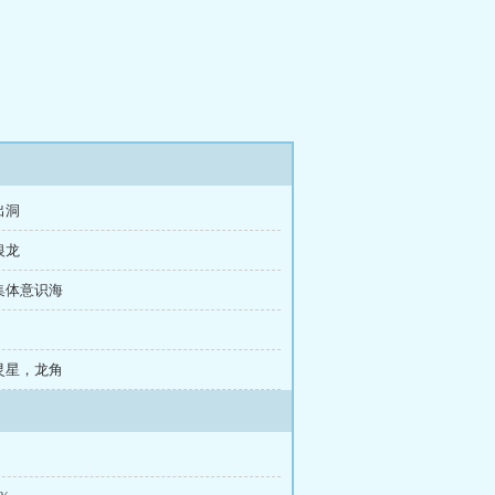
出洞
银龙
群集体意识海
子灵星，龙角