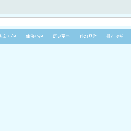
玄幻小说
仙侠小说
历史军事
科幻网游
排行榜单