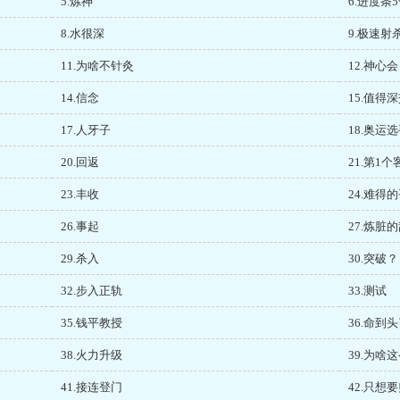
5.炼神
6.进度条5
8.水很深
9.极速射
11.为啥不针灸
12.神心会
14.信念
15.值得
17.人牙子
18.奥
20.回返
21.第1个
23.丰收
24.难得
26.事起
27.炼脏
29.杀入
30.突破？
32.步入正轨
33.测试
35.钱平教授
36.命到
38.火力升级
39.为啥
41.接连登门
42.只想