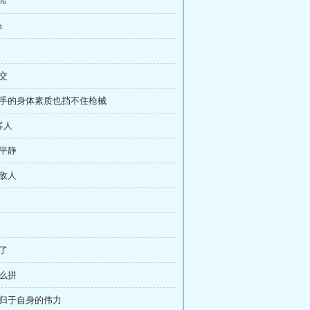
%
杀
深交
运选手的身体素质也挡不住枪械
客人
的平静
的敌人
头了
这么拼
要归于自身的伟力