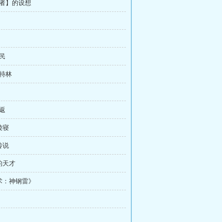
结者】的设想
市民
加特林
回返
陵寝
传说
正的天才
道术：神钢雷》