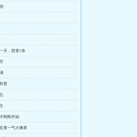
花明
第一天，想拿5杀
自尽
满满
穴科普
坐忘
为主
，才刚刚开始
：玄黄一气大擒拿