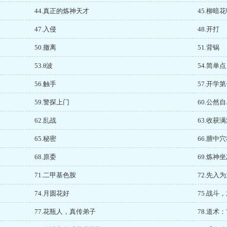
44.真正的炼神天才
45.柳暗
47.入侵
48.开打
50.撤离
51.背锅
53.θ波
54.简单点
56.触手
57.开学
59.警探上门
60.公然
62.乱战
63.收获
65.秘密
66.膻中
68.原委
69.炼神
71.二甲基色胺
72.先入
74.月圆花好
75.战斗
77.花瓶人，真传弟子
78.道术