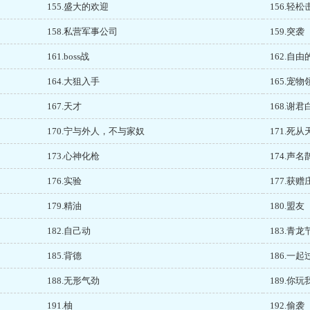
155.盛大的欢迎
156.轻松
158.私营军事公司
159.突袭
161.boss战
162.自
164.大狙入手
165.宠物
167.天才
168.谢君
170.宁与外人，不与家奴
171.死从
173.心神化枪
174.声名
176.实验
177.获赠
179.精油
180.盟友
182.自己动
183.青龙
185.背德
186.一起
188.无形气劲
189.你玩
191.柚
192.偷袭