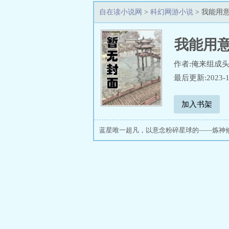
自在读小说网
>
科幻网游小说
> 我能用
我能用
作者:俺来组成
最后更新:2023-1
加入书架
蓝星唯一超凡，以意念粉碎星球的——炼神