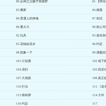
80.众神之父赐予我视野
81.【终
83.搬家
84.难题
86.普通人的神魂
87.初试
89.重火力
90.热心
92.玩具
93.迷你
95.花钱如流水
96.约定
98.想象一下
99.满载
101.计划通
102.地下
104.清扫
105.四灵
107.大场面
108.真
110.打法
111.《
113.南锦屏
114.大补
116.约定
117.