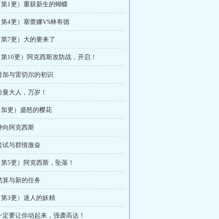
章（第1更）重获新生的蝴蝶
（第4更）塞蕾娜VS林有德
（第7更）大的要来了
章（第10更）阿克西斯攻防战，开启！
 曾加与雷切尔的初识
 哈曼大人，万岁！
章（加更）盛怒的樱花
 冲向阿克西斯
 尝试与群情激奋
章（第5更）阿克西斯，坠落！
 结算与新的任务
（第3更）迷人的妖精
章 一定要让你动起来，强袭高达！