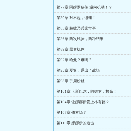
第77章 阿姆罗秘传·逆向机动！？
第80章 对不起，谢谢！
第83章 胜败乃兵家常事
第86章 两次试验，两种结果
第89章 黑盒机体
第92章 哈曼？谁啊？
第95章 夏亚，退出了战场
第98章 手撕粉丝
第101章 卡斯巴尔：阿姆罗，救命！
第104章 让娜娜伊爱上林有德？
第107章 修罗场？
第110章 娜娜伊的追击