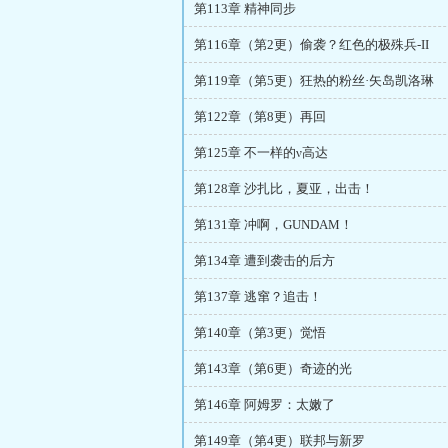
第113章 精神同步
第116章（第2更）偷袭？红色的极殊兵-II
第119章（第5更）狂热的粉丝·矢岛凯洛琳
第122章（第8更）再回
第125章 不一样的ν高达
第128章 沙扎比，夏亚，出击！
第131章 冲啊，GUNDAM！
第134章 遭到袭击的后方
第137章 逃窜？追击！
第140章（第3更）觉悟
第143章（第6更）奇迹的光
第146章 阿姆罗：太嫩了
第149章（第4更）联邦与新罗