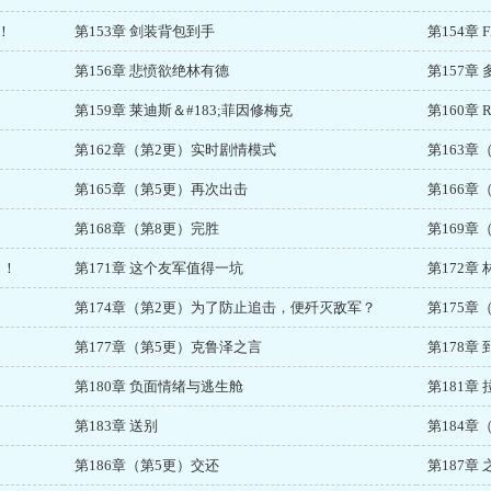
！
第153章 剑装背包到手
第154章 
第156章 悲愤欲绝林有德
第157章
第159章 莱迪斯＆#183;菲因修梅克
第160章 
第162章（第2更）实时剧情模式
第163
第165章（第5更）再次出击
第166章（
第168章（第8更）完胜
第169
名！
第171章 这个友军值得一坑
第172
第174章（第2更）为了防止追击，便歼灭敌军？
第175章
第177章（第5更）克鲁泽之言
第178章
第180章 负面情绪与逃生舱
第181章 
第183章 送别
第184
第186章（第5更）交还
第187章