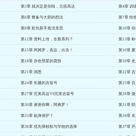
第3章 就决定是你啦，元祖高达
第4章 
第6章 整备与大胆的想法
第7章 给
第9章 欺负新手真没意思
第10章 
第12章 资料上传，全新系列？
第13章 
第15章 阿姆罗，高达，出击！
第16章 
第18章 赤色彗星的震惊
第19章 
第21章 洞悉
第22章 
第24章 长腿的吉翁号
第25章 
第27章 完美高达VS完美吉翁号
第28章 
第30章 谢谢你啊，阿姆罗！
第31章 
第33章 贴身保护？
第34章
第36章 优先择校权与学校的选择
第37章 