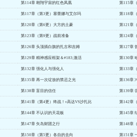
第114章 翱翔宇宙的红色凤凰
第115
第117章（第3更）塞蕾娜与艾尔玛
第118章
第120章（第6更）大方的土豪
第121章
第123章（第9更）战前准备
第124
第126章 头顶插白旗的扎古和吉姆
第127章
第129章 精神感应框架＆#183;激活
第130章
第132章 强化人与强化人
第133
第135章 再一次绽放的禁忌之光
第136章
第138章 盲目的信任
第139章
第141章（第4更）终战！ν高达VS沙扎比
第142
第144章 不认识的天花板
第145章
第147章 矢岛财团之行
第148章
第150章（第5更）各自的去向
第151