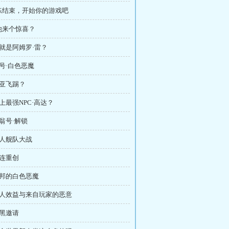
训练结束，开始你的游戏吧
他来个惊喜？
你就是阿姆罗·雷？
称号·白色恶魔
夏亚飞踢？
史上最强NPC·高达？
吉翁号·解锁
百人舰队大战
接连重创
联邦的白色恶魔
 名人效益与来自玩家的恶意
开黑邀请