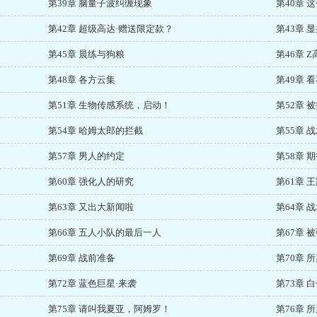
第39章 脑量子波纠缠现象
第40章
第42章 超级高达·赠送限定款？
第43章 
第45章 晨练与狗粮
第46章 
第48章 各方云集
第49章 
第51章 生物传感系统，启动！
第52章 
第54章 哈姆太郎的拦截
第55章 
第57章 男人的约定
第58章 
第60章 强化人的研究
第61章 
第63章 又出大新闻啦
第64章 
第66章 五人小队的最后一人
第67章 
第69章 战前准备
第70章 
第72章 蓝色巨星·来袭
第73章 
第75章 请叫我夏亚，阿姆罗！
第76章