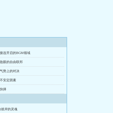
章 接连开启的BGM领域
章 急眼的自由联邦
章 气势上的对决
章 不安定因素
 抉择
自彼岸的灵魂