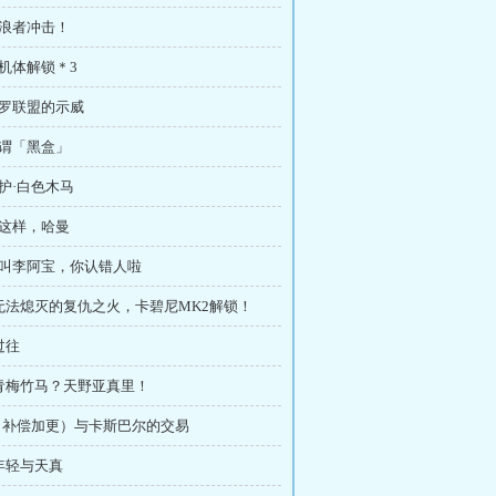
乘浪者冲击！
新机体解锁＊3
新罗联盟的示威
所谓「黑盒」
守护·白色木马
别这样，哈曼
 我叫李阿宝，你认错人啦
 无法熄灭的复仇之火，卡碧尼MK2解锁！
过往
 青梅竹马？天野亚真里！
章（补偿加更）与卡斯巴尔的交易
 年轻与天真