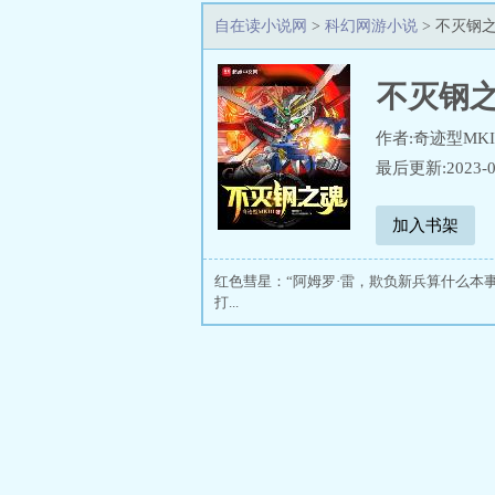
自在读小说网
>
科幻网游小说
> 不灭钢
不灭钢
作者:奇迹型MKII
最后更新:2023-0
加入书架
红色彗星：“阿姆罗·雷，欺负新兵算什么本
打...