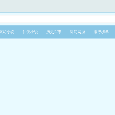
玄幻小说
仙侠小说
历史军事
科幻网游
排行榜单