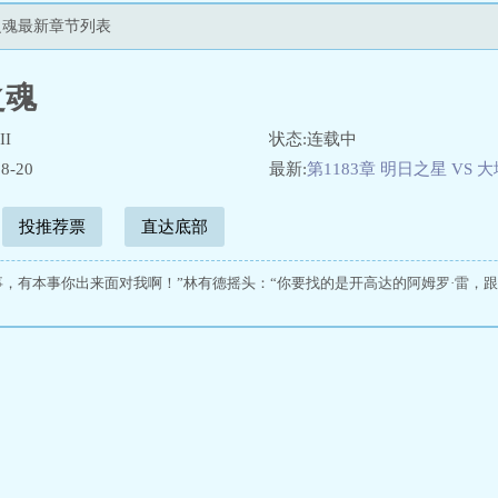
之魂最新章节列表
之魂
I
状态:连载中
8-20
最新:
第1183章 明日之星 VS 
投推荐票
直达底部
事，有本事你出来面对我啊！”林有德摇头：“你要找的是开高达的阿姆罗·雷，