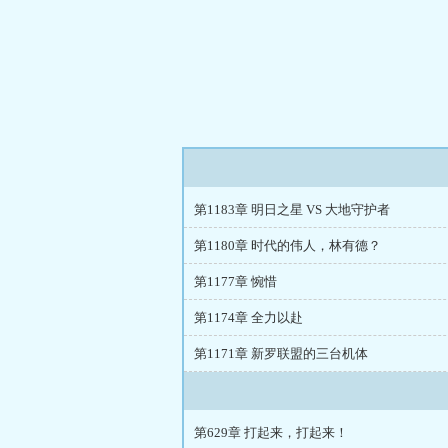
第1183章 明日之星 VS 大地守护者
第1180章 时代的伟人，林有德？
第1177章 惋惜
第1174章 全力以赴
第1171章 新罗联盟的三台机体
第629章 打起来，打起来！