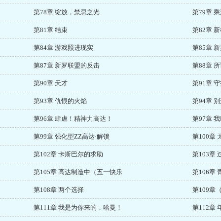
第78章 绽放，禁忌之光
第79章 
第81章 结束
第82章 
第84章 游戏照进现实
第85章 
第87章 新罗联盟的反击
第88章 
第90章 天才
第91章 
第93章 仇恨的火焰
第94章 
第96章 肆虐！精神力高达！
第97章
第99章 强化型ZZ高达·解锁
第100章
第102章 卡斯巴尔的求助
第103章 
第105章 高达制造中（五一快乐
第106章
第108章 两个选择
第109
第111章 我是为你来的，哈曼！
第112章