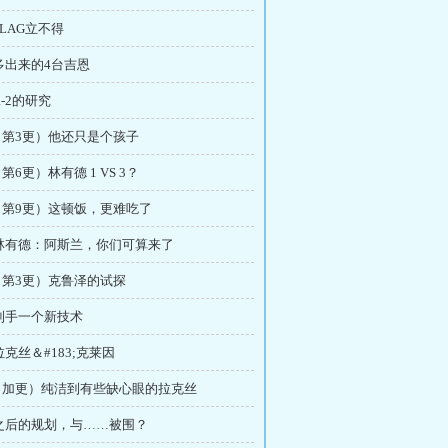
FLAG立不得
 多出来的4台吉恩
R-2的研究
章（第3更）他还只是个孩子
第6更）林有德 1 VS 3？
章（第9更）这顿饭，更难吃了
章 林有德：阿斯兰，你们可算来了
（第3更）克鲁泽的试探
 到手一个新技术
拉克丝＆#183;克莱因
章（加更）纯洁到有些缺心眼的拉克丝
 之后的规划，与……被围？