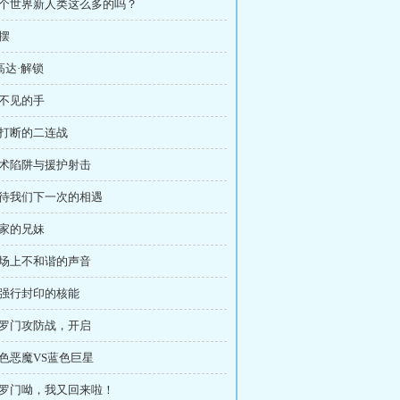
 这个世界新人类这么多的吗？
显摆
Z高达·解锁
看不见的手
被打断的二连战
战术陷阱与援护射击
期待我们下一次的相遇
王家的兄妹
战场上不和谐的声音
被强行封印的核能
所罗门攻防战，开启
白色恶魔VS蓝色巨星
 所罗门呦，我又回来啦！