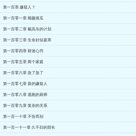
第一百章 嫌疑人？
第一百零一章 顺藤摸瓜
第一百零二章 戴高乐的计划
第一百零三章 生命好似宴席
第一百零四章 财迷心窍
第一百零五章 两个家庭
第一百零六章 急了急了
第一百零七章 新的嫌疑人
第一百零八章 逃跑的厨师
第一百零九章 复杂的关系
第一百一十章 不告而别
第一百一十一章 久不归的部长