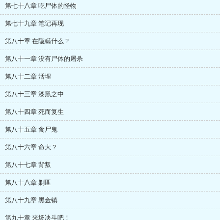
第七十八章 吃尸体的怪物
第七十九章 笔记再现
第八十章 在隐瞒什么？
第八十一章 没有尸体的屠杀
第八十二章 活埋
第八十三章 漆黑之中
第八十四章 死而复生
第八十五章 食尸鬼
第八十六章 命大？
第八十七章 背叛
第八十八章 剿匪
第八十九章 黑金镇
第九十章 来场决斗吧！