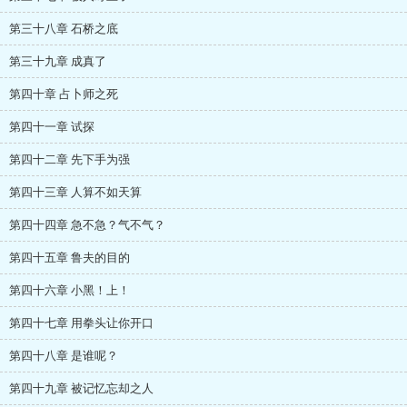
第三十八章 石桥之底
第三十九章 成真了
第四十章 占卜师之死
第四十一章 试探
第四十二章 先下手为强
第四十三章 人算不如天算
第四十四章 急不急？气不气？
第四十五章 鲁夫的目的
第四十六章 小黑！上！
第四十七章 用拳头让你开口
第四十八章 是谁呢？
第四十九章 被记忆忘却之人