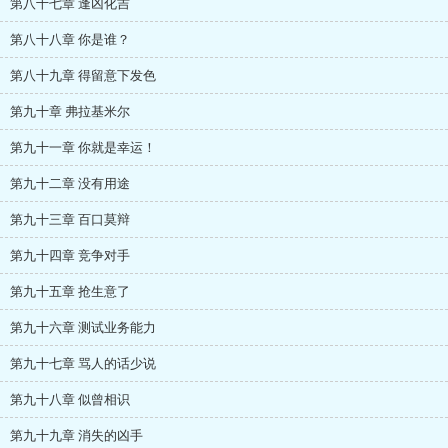
第八十七章 逢凶化吉
第八十八章 你是谁？
第八十九章 得留意下发色
第九十章 弗拉基米尔
第九十一章 你就是幸运！
第九十二章 没有用途
第九十三章 百口莫辩
第九十四章 竞争对手
第九十五章 抢生意了
第九十六章 测试业务能力
第九十七章 骂人的话少说
第九十八章 似曾相识
第九十九章 消失的凶手