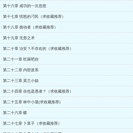
第十六章 成功的一次忽悠
第十七章 愤怒的刁民（求收藏推荐）
第十八章 挑动者（求收藏推荐）
第十九章 无形之术
第二十章 治安？不存在的（求收藏推荐）
第二十一章 吃屎吧你
第二十二章 内部派系
第二十三章 莫兰小姐
第二十四章 你也是愚者？（求收藏推荐）
第二十五章 林中小屋(求收藏推荐)
第二十六章 蝶
第二十七章 卜算子（求收藏推荐）