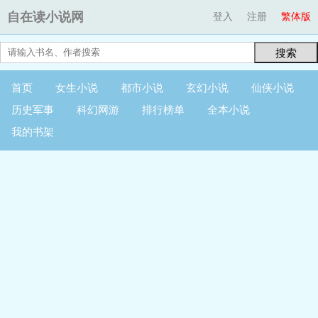
自在读小说网
登入
注册
繁体版
搜索
首页
女生小说
都市小说
玄幻小说
仙侠小说
历史军事
科幻网游
排行榜单
全本小说
我的书架