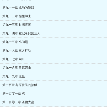
第九十一章 成功的销路
第九十二章 骷髅绅士
第九十三章 财源滚滚
第九十四章 被记录的第三人
第九十五章 小问题
第九十六章 三方行动
第九十七章 勾引
第九十八章 日暮西山
第九十九章 流星
第一百章 与原住民的接触
第一百零一章 鸦
第一百零二章 圣物大盗