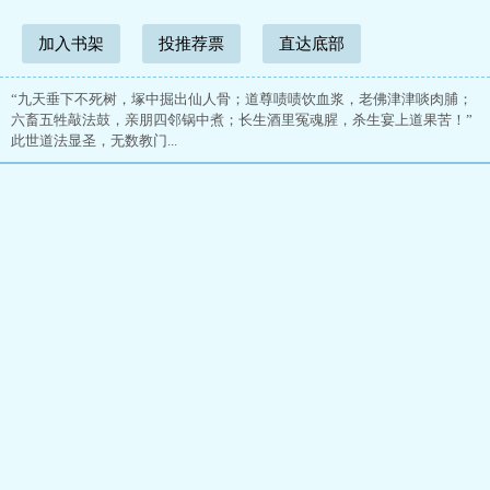
加入书架
投推荐票
直达底部
“九天垂下不死树，塚中掘出仙人骨；道尊啧啧饮血浆，老佛津津啖肉脯；
六畜五牲敲法鼓，亲朋四邻锅中煮；长生酒里冤魂腥，杀生宴上道果苦！”
此世道法显圣，无数教门...