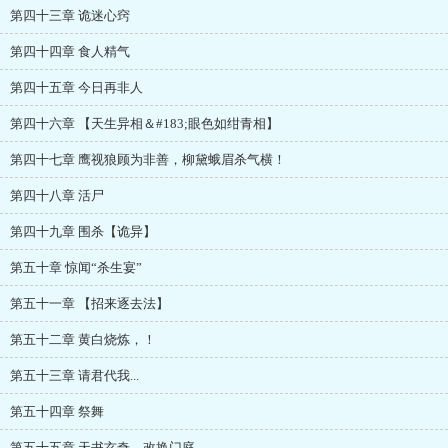
第四十三章 诡迷心窍
第四十四章 食人精气
第四十五章 今日再非人
第四十六章 【天生异相＆#183;眼色如绀青相】
第四十七章 鹰视狼顾为非善，柳黛蛾眉杀气横！
第四十八章 活尸
第四十九章 围杀【诡异】
第五十章 惊闻“杀生宴”
第五十一章 【招来逐去法】
第五十二章 黄白烧炼，！
第五十三章 请君代我...
第五十四章 祭舞
第五十五章 天书玄奇，改换门庭