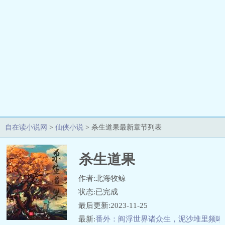
自在读小说网
>
仙侠小说
> 杀生道果最新章节列表
杀生道果
作者:北海牧鲸
状态:已完成
最后更新:2023-11-25
最新:
番外：阎浮世界诸众生，泥沙堆里频哮