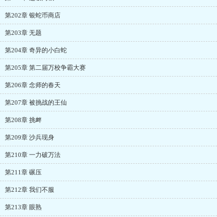
第202章 银蛇币商店
第203章 无题
第204章 奇异的小白蛇
第205章 第二届万校争霸大赛
第206章 念师的春天
第207章 被挑战的王仙
第208章 挑衅
第209章 沙兵现身
第210章 一力破万法
第211章 碾压
第212章 我们不服
第213章 眼熟