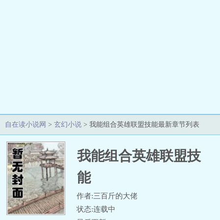
自在读小说网
>
玄幻小说
> 我能组合英雄联盟技能最新章节列表
我能组合英雄联盟技
能
作者:三百斤的大佬
状态:连载中