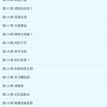
第115章 进阶的灵灵？
第116章 蛮珠出现
第117章 天使降临
第118章 精神力突破？
第119章 同归于尽
第120章 束手无策
第121章 科幻世界？
第122章 利莫利亚文明
第123章 百万颗恒星
第124章 潜能珠
第125章 记忆提取仪
第126章 能量转换装置