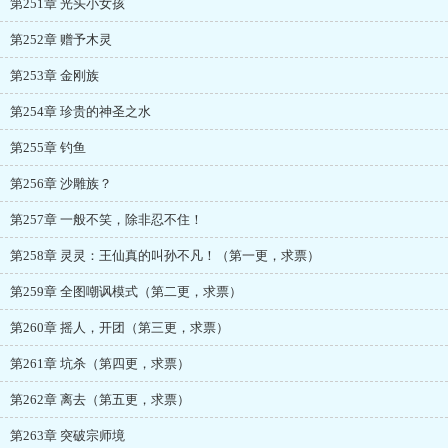
第251章 光头小女孩
第252章 赠予木灵
第253章 金刚族
第254章 珍贵的神圣之水
第255章 钓鱼
第256章 沙雕族？
第257章 一般不笑，除非忍不住！
第258章 灵灵：王仙真的叫孙不凡！（第一更，求票）
第259章 全图嘲讽模式（第二更，求票）
第260章 摇人，开团（第三更，求票）
第261章 坑杀（第四更，求票）
第262章 离去（第五更，求票）
第263章 突破宗师境