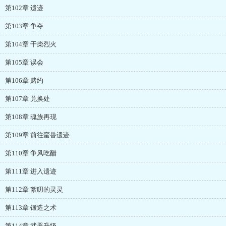
第102章 遗迹
第103章 争夺
第104章 干柴烈火
第105章 误会
第106章 赌约
第107章 兑换处
第108章 魂族再现
第109章 前往蛮兽遗迹
第110章 争风吃醋
第111章 进入遗迹
第112章 絮叨的灵灵
第113章 锻造之术
第114章 武器升级