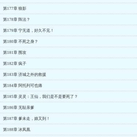
第177章 狼影
第178章 阵法？
第179章 宁无道，好久不见！
第180章 不死之身？
第181章 围攻
第182章 疯子
第183章 济城之外的救援
第184章 阿托列可也痛
第185章 灵灵：王仙，我们是不是要死了？
第186章 无耻亲爹
第187章 爹未走，娘又到！
第188章 冰凤凰