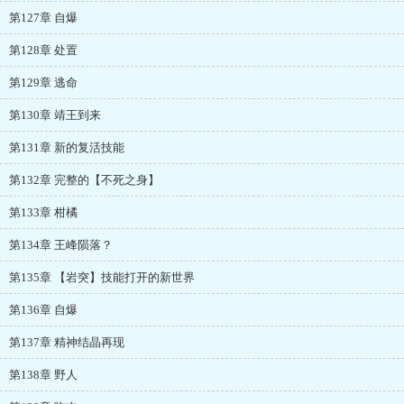
第127章 自爆
第128章 处置
第129章 逃命
第130章 靖王到来
第131章 新的复活技能
第132章 完整的【不死之身】
第133章 柑橘
第134章 王峰陨落？
第135章 【岩突】技能打开的新世界
第136章 自爆
第137章 精神结晶再现
第138章 野人