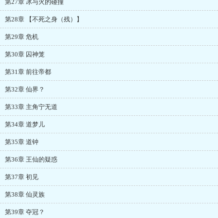
第27章 冰与火的碰撞
第28章 【不死之身（残）】
第29章 危机
第30章 囚神笼
第31章 前往帝都
第32章 仙界？
第33章 主角宁无道
第34章 道梦儿
第35章 道钟
第36章 王仙的疑惑
第37章 初见
第38章 仙灵族
第39章 夺冠？