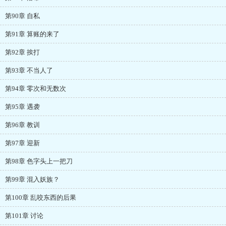
第90章 自私
第91章 算账的来了
第92章 挨打
第93章 不当人了
第94章 零次和无数次
第95章 遇袭
第96章 教训
第97章 迎新
第98章 色字头上一把刀
第99章 混入妖族？
第100章 乱咬东西的后果
第101章 讨论