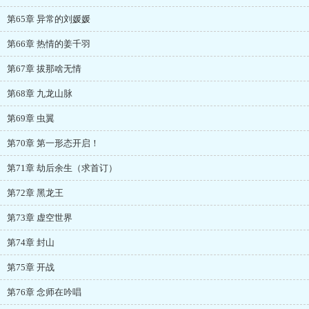
第65章 异常的刘媛媛
第66章 热情的姜千羽
第67章 拔那啥无情
第68章 九龙山脉
第69章 虫翼
第70章 第一形态开启！
第71章 劫后余生（求首订）
第72章 黑龙王
第73章 虚空世界
第74章 封山
第75章 开战
第76章 念师在吟唱