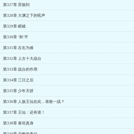
第327章 异族到
第328章 大渊之下的吼声
第329章 睚眦
第330章 ‘和’平
第331章 左右为难
第332章 上古十大战台
第333章 战台的作用
第334章 三日之后
第335章 少年天骄
第336章 人族王仙在此，谁敢一战？
第337章 王仙：还有谁！
第338章 泰坦真身
第339章 后悔的泰尔