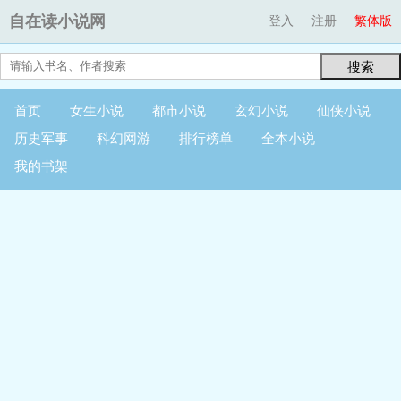
自在读小说网
登入
注册
繁体版
搜索
首页
女生小说
都市小说
玄幻小说
仙侠小说
历史军事
科幻网游
排行榜单
全本小说
我的书架