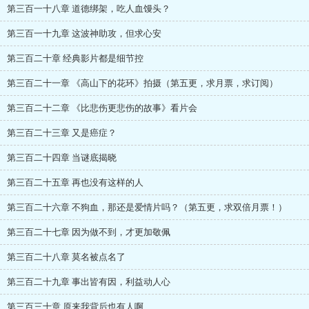
第三百一十八章 道德绑架，吃人血馒头？
第三百一十九章 这波神助攻，但求心安
第三百二十章 经典影片都是细节控
第三百二十一章 《高山下的花环》拍摄（第五更，求月票，求订阅）
第三百二十二章 《比悲伤更悲伤的故事》看片会
第三百二十三章 又是癌症？
第三百二十四章 当谜底揭晓
第三百二十五章 再也没有这样的人
第三百二十六章 不狗血，那还是爱情片吗？（第五更，求双倍月票！）
第三百二十七章 因为做不到，才更加敬佩
第三百二十八章 莫名被点名了
第三百二十九章 事出皆有因，利益动人心
第三百三十章 原来我背后也有人啊