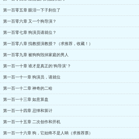
第一百零五章 眼泪一下子刹住了
第一百零六章 又一个狗导演？
第一百零七章 狗演员请就位？
第一百零八章 找教授演教授？（求推荐，收藏！）
第一百零九章 被狗狗毁掉家庭的男人
第一百一十章 谁才是真正的‘狗导演’？
第一百一十一章 狗演员，请就位
第一百一十二章 神奇的二哈
第一百一十三章 如意算盘
第一百一十四章 忌惮和算计
第一百一十五章 二次创作和开机
第一百一十六章 狗，它始终不是人呐（求推荐票）