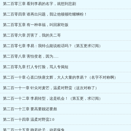
第二百零三章 看到李易的名字，就想到悲剧
第二百零四章 谁再出问题，我让他顿顿吃螺蛳粉！
第二百零五章 有一种幸福，叫回家吃饭
第二百零六章 厉害了，我的关二哥
第二百零七章 李易：我特么能说粗话吗？（第五更求订阅）
第二百零八章 害怕变老，因为......
第二百零九章 打人专打脸，骂人专揭短
第二百一十章 心直口快唐文辉，大人大量的李易？（名字不对称啊）
第二百一十一章 针尖对麦芒，温柔对野蛮（这次对称了）
第二百一十二章 李易转型，这是机会！（第五更，求订阅）
第二百一十三章 要高要靓还要彪
第二百一十四章 温柔对野蛮2.0
第二百一十五章 静若处子，动若疯兔