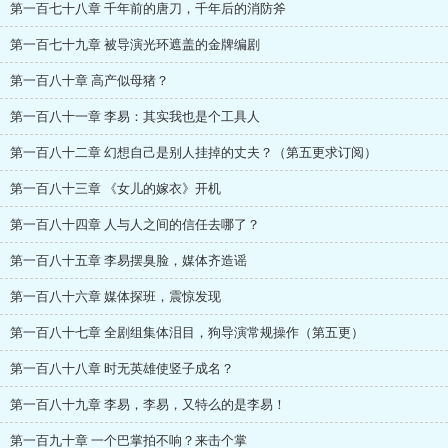
第一百七十八章 千年前的唐刀，千年后的消防斧
第一百七十九章 被导演光环遮盖的金牌编剧
第一百八十章 高产似母猪？
第一百八十一章 李易：其实我也是个工具人
第一百八十二章 幻想自己是别人挂掉的丈夫？（第五更求订阅）
第一百八十三章 《女儿的嫁衣》开机
第一百八十四章 人与人之间的信任去哪了？
第一百八十五章 李易摆臭脸，媒体齐造谣
第一百八十六章 媒体探班，震惊发现
第一百八十七章 全剧组集体泪目，狗导演常规操作（第五更）
第一百八十八章 时无英雄使竖子成名？
第一百八十九章 李易，李易，又特么的是李易！
第一百九十章 一个巴掌拍不响？来击个掌