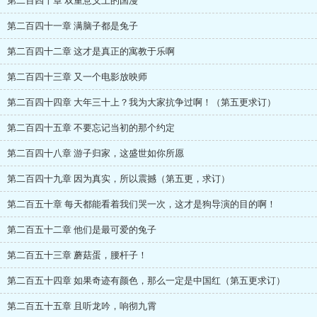
第二百四十章 双重意义上的国漫
第二百四十一章 满脑子都是兔子
第二百四十二章 这才是真正的寓教于乐啊
第二百四十三章 又一个电影放映师
第二百四十四章 大年三十上？我为大家抗争过啊！（第五更求订）
第二百四十五章 不要忘记当初的那个约定
第二百四十八章 游子归家，这盛世如你所愿
第二百四十九章 因为真实，所以震撼（第五更，求订）
第二百五十章 每天都能看着我们哭一次，这才是狗导演的目的啊！
第二百五十二章 他们是最可爱的兔子
第二百五十三章 蘑菇蛋，腰杆子！
第二百五十四章 如果奇迹有颜色，那么一定是中国红（第五更求订）
第二百五十五章 且听龙吟，响彻九霄