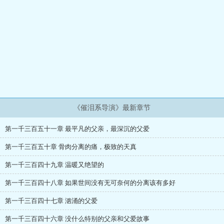
《催泪系导演》最新章节
第一千三百五十一章 最平凡的父亲，最深沉的父爱
第一千三百五十章 骨肉分离的痛，极致的天真
第一千三百四十九章 温暖又绝望的
第一千三百四十八章 如果世间没有无可奈何的分离该有多好
第一千三百四十七章 汹涌的父爱
第一千三百四十六章 没什么特别的父亲和父爱故事