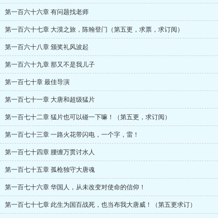
第一百六十六章 有问题找老师
第一百六十七章 大漠之旅，陈翰登门（第五更，求票，求订阅）
第一百六十八章 颁奖礼风波起
第一百六十九章 那又不是我儿子
第一百七十章 最佳导演
第一百七十一章 大唐和超级猛片
第一百七十二章 猛片也可以碰一下嘛！（第五更，求订阅）
第一百七十三章 一路火花带闪电，一个字，雷！
第一百七十四章 腰缠万贯讨水人
第一百七十五章 孤枪独守大唐魂
第一百七十六章 华国人，从未改变对使命的信仰！
第一百七十七章 此生为国百战死，也当布我大唐威！（第五更求订）