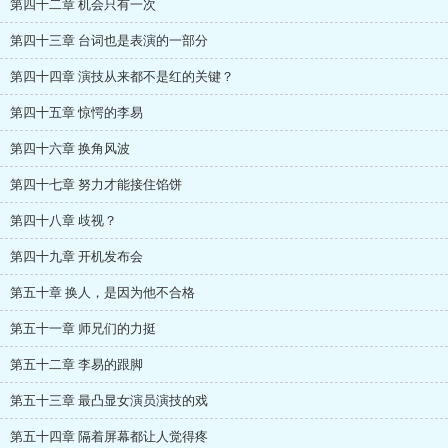
第四十二章 机会只有一次
第四十三章 台词也是表演的一部分
第四十四章 演技从来都不是红的关键？
第四十五章 惊愕的李易
第四十六章 换角风波
第四十七章 努力才能接住馅饼
第四十八章 歧视？
第四十九章 开机发布会
第五十章 换人，是因为他不合格
第五十一章 师兄们的力挺
第五十二章 李易的跟脚
第五十三章 最凸显女演员演技的戏
第五十四章 隔着屏幕都让人觉得疼