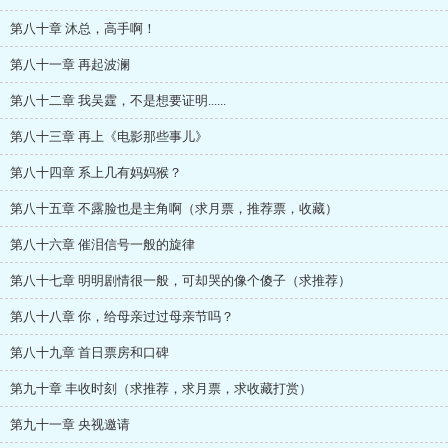
第八十章 沐总，高手啊！
第八十一章 再起波澜
第八十二章 我吴霆，不是想要证明......
第八十三章 再上《电影那些事儿》
第八十四章 系上几有妈妈猴？
第八十五章 不露脸也是主角啊（求月票，推荐票，收藏）
第八十六章 催泪信号一般的旋律
第八十七章 明明剧情很一般，可却哭的像个傻子（求推荐）
第八十八章 你，给母亲过过母亲节吗？
第八十九章 首日票房和口碑
第九十章 丰收时刻（求推荐，求月票，求收藏打赏）
第九十一章 央视邀请