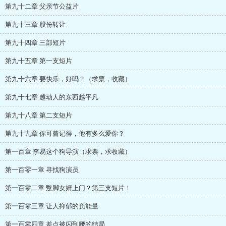
第九十二章 父亲节公益片
第九十三章 股份转让
第九十四章 三部短片
第九十五章 第一支短片
第九十六章 要快乐，好吗？（求票，收藏）
第九十七章 越动人的东西越平凡
第九十八章 第二支短片
第九十九章 你可曾记得，他有多么爱你？
第一百章 李易这个狗导演（求票，求收藏）
第一百零一章 寻找狗演员
第一百零二章 蹩脚女婿上门？第三支短片！
第一百零三章 让人抑郁的负能量
第一百零四章 差点被闪到腰的结局