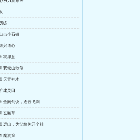
齐心协力渡难关
女
 历练
 出击小石镇
 振兴道心
章 我愿意
章 双蛟山散修
章 天青神木
 扩建灵田
章 金阙剑诀，逐云飞剑
章 玄幽草
章 远山，为父给你开个挂
章 魔洞窟