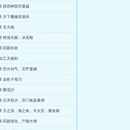
章 辟邪神雷符显威
章 天下魔修皆该杀
章 玄火镜
章 绝顶天赋：冰灵根
章 药园丰收
 太乙天墟剑
章 烈火剑气，宝甲显威
章 金乾子母刃
章 聚流沙
章 出关前夕，宗门收益暴增
章 天之涯，海之角，天火宫，紫金铜
章 药园优化，产能大增