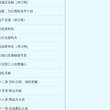
 商城五连刷（求订阅）
 知薇，为父再给你开个挂
 地下灵溪（求订阅）
 老祖来助你
 五行法器钧天
 有祖师爷在（求订阅）
 让他们无储物袋可拿
 齐元明三人的警惕心
 随机天赋
十二章 百年之期，域外邪魔
十五章 阵法天赋
十八章 降临天火宫
十一章 征战暴乱之海