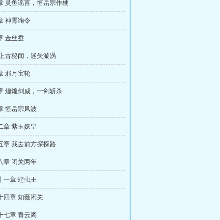
章 灵鱼谣言，恒岳宗作梗
章 神霄谕令
章 金丝蚕
 上古秘闻，迷失漩涡
章 邪月宝轮
章 煌煌剑威，一剑斩杀
章 恒岳宗风波
二章 紫玉妖皇
五章 我去前方探探路
八章 闭关两年
十一章 蝗虫王
十四章 知薇闭关
十七章 青云阁