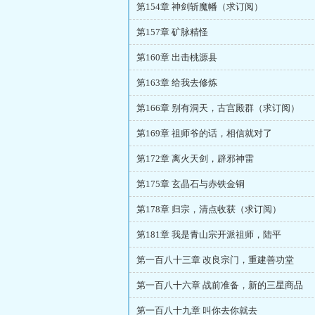
第154章 神剑斩魔幡（求订阅）
第157章 矿脉精怪
第160章 出击桃源县
第163章 给我去修炼
第166章 别有洞天，古宫殿群（求订阅）
第169章 祖师爷的话，相信就对了
第172章 离火天剑，辟邪神雷
第175章 玄晶石与赤铁金铜
第178章 归宗，清点收获（求订阅）
第181章 我是青山宗开派祖师，陆平
第一百八十三章 改良宗门，重建善功堂
第一百八十六章 战前准备，新的三星商品
第一百八十九章 叫你去你就去