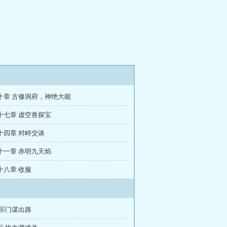
十章 古修洞府，神绝大能
十七章 虚空兽探宝
十四章 对峙交谈
十一章 赤明九天焰
十八章 收服
为宗门谋出路