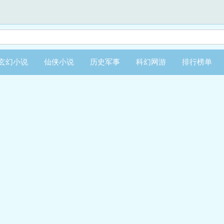
玄幻小说
仙侠小说
历史军事
科幻网游
排行榜单