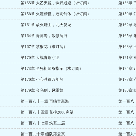
第155章 太乙天墟，诛邪退避（求订阅）
第156章
第158章 火源精怪，通明剑体（求订阅）
第159章
第161章 放火烧山，九火炎龙
第162章
第164章 青离海，散修洞府
第165章
第167章 紫猴花（求订阅）
第168章
第170章 大战青铜守卫
第171章
第173章 全凭祖师爷指示（求订阅）
第174章
第176章 小心驶得万年船
第177章
第179章 金乌剑，风雷翅
第180章
第一百八十一章 再临青离海
第一百八
第一百八十四章 花掉2000声望
第一百八
第一百八十七章 筑基二层
第一百八
第一百九十章 组队落云宗
第一百九