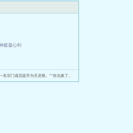
，神庭凝心剑
名宗门成员提升为天灵根。”“你兑换了...