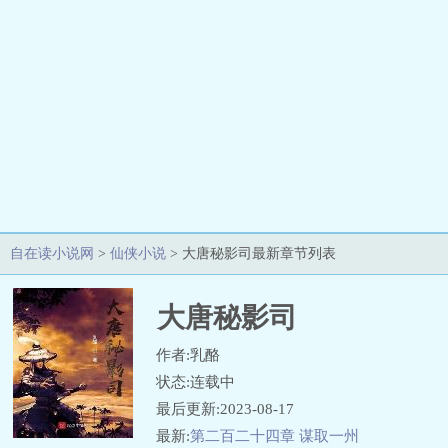
自在读小说网
>
仙侠小说
> 大唐秘影司最新章节列表
大唐秘影司
作者:乳酪
状态:连载中
最后更新:2023-08-17
最新:
第二百二十四章 谋取一州