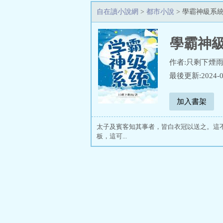
自在讀小說網
>
都市小說
> 學霸神級系
學霸神
作者:只剩下煙
最後更新:2024-0
加入書架
太子及賓客知其事者，皆白衣冠以送之。這
板，這可...