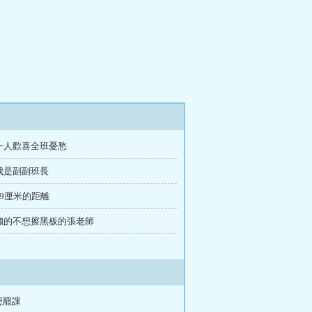
 一人歡喜全班憂愁
 我是副副班長
 29厘米的距離
 懶的不想擦黑板的張老師
想罷課