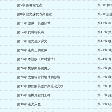
第5章 圖書館之夜
第6章 
第8章 語文課代表高雅萱
第9章 
第11章 微微一笑很傾城
第12章 
第14章 我叫程咬鐵
第15章 
第17章 給女生講課文
第18章 
第20章 走廊上的畫像
第21章 
第23章 粵語版《鄉村愛情》
第24章 
第26章 快放開那個男孩
第27章 
第29章 太陽輻射對地球的影響
第30章 
第32章 你們的英語作業還沒交咧
第33章 
第35章 隨機應變的王祥
第36章 
第38章 走火入魔
第39章 