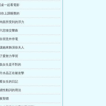
和同桌一起看電影
誰讓你上課睡覺的
牛肉面所受到的浮力
第六悲愴交響曲
晚自習意外停電
就讓她來飾演徐夫人
為了愛努力學習
欺負女生是不對的
我方水晶正在被攻擊
偷看女生的日記
延續性動詞的用法
暗夜聖體