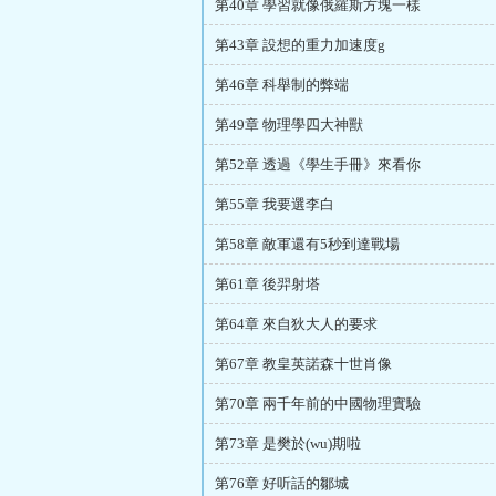
第40章 學習就像俄羅斯方塊一樣
第43章 設想的重力加速度g
第46章 科舉制的弊端
第49章 物理學四大神獸
第52章 透過《學生手冊》來看你
第55章 我要選李白
第58章 敵軍還有5秒到達戰場
第61章 後羿射塔
第64章 來自狄大人的要求
第67章 教皇英諾森十世肖像
第70章 兩千年前的中國物理實驗
第73章 是樊於(wu)期啦
第76章 好听話的鄒城