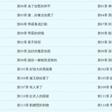
第80章 為了短暫的和平
第81章 
第83章 腰，好像沒知覺了
第84章 
第86章 學霸養成計劃
第87章 
第89章 學霸的煩惱
第90章
第92章 夜不歸宿
第93章 
第95章 說好的魔星魚呢
第96章 
第98章 踢你一腳都算是輕的
第99章 
第101章 好強大的異能量
第102章
第104章 被王妍給耍了
第105章
第107章 有人來了
第108章
第110章 紅衣人的跟蹤
第111章
第113章 劉嫻瑩的初吻
第114章