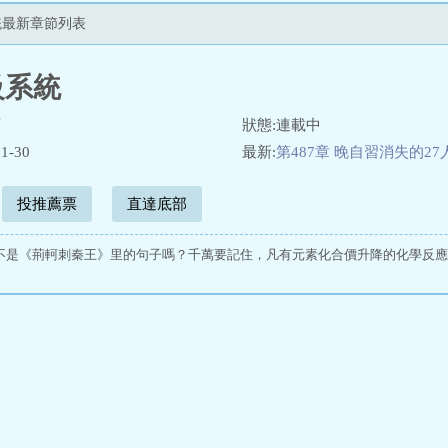
統最新章節列表
級系統
雨
狀態:連載中
1-30
最新:
第487章 晚自習消失的27
投推薦票
直達底部
不是《荊軻刺秦王》里的句子嗎？千萬要記住，凡有元素化合價升降的化學反應