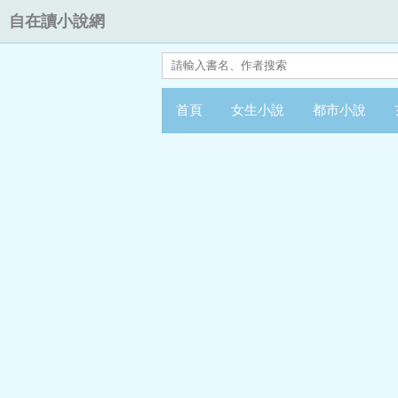
自在讀小說網
首頁
女生小說
都市小說