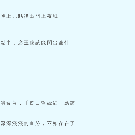
在晚上九點後出門上夜班。
八點半，席玉應該能問出些什
臂啃食著，手臂白皙縴細，應該
著深深淺淺的血跡，不知存在了