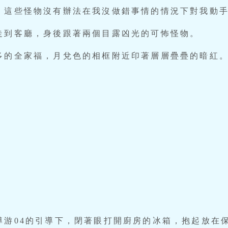
，這些怪物沒有辦法在我沒做錯事情的情況下對我動
走到客廳，身後跟著兩個目露凶光的可怖怪物。
多的全家福，月兌色的相框附近印著層層疊疊的暗紅
導游04的引導下，閉著眼打開廚房的冰箱，抱起放在