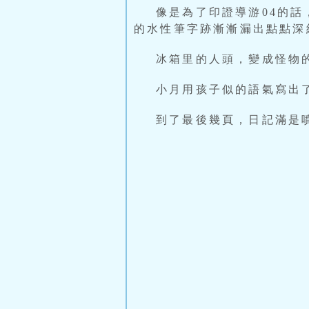
像是為了印證導游04的
的水性筆字跡漸漸漏出點點深
冰箱里的人頭，變成怪物
小月用孩子似的語氣寫出
到了最後幾頁，日記滿是