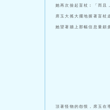
她再次撿起盲杖︰「而且
席玉大搖大擺地握著盲杖
她望著牆上那幅信息量頗
頂著怪物的怨恨，席玉在