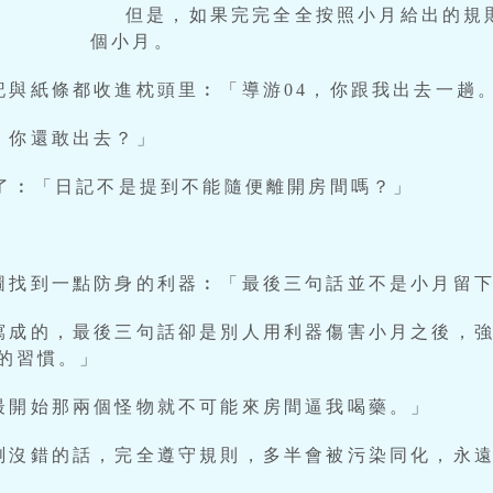
但是，如果完完全全按照小月給出的規
個小月。
記與紙條都收進枕頭里︰「導游04，你跟我出去一趟
，你還敢出去？」
住了︰「日記不是提到不能隨便離開房間嗎？」
圖找到一點防身的利器︰「最後三句話並不是小月留
寫成的，最後三句話卻是別人用利器傷害小月之後，
的習慣。」
最開始那兩個怪物就不可能來房間逼我喝藥。」
測沒錯的話，完全遵守規則，多半會被污染同化，永