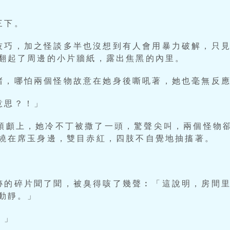
三下。
技巧，加之怪談多半也沒想到有人會用暴力破解，只
翻起了周邊的小片牆紙，露出焦黑的內里。
楮，哪怕兩個怪物故意在她身後嘶吼著，她也毫無反
意思？！」
的頭顱上，她冷不丁被撒了一頭，驚聲尖叫，兩個怪物
繞在席玉身邊，雙目赤紅，四肢不自覺地抽搐著。
跡的碎片聞了聞，被臭得咳了幾聲︰「這說明，房間
動靜。」
。」