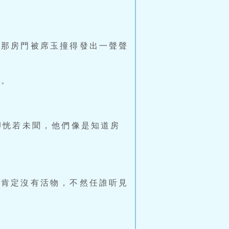
見那房門被席玉撞得發出一聲聲
應。
卻恍若未聞，他們像是知道房
里肯定沒有活物，不然任誰听見