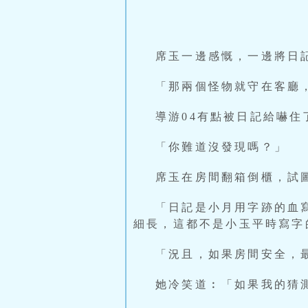
席玉一邊感慨，一邊將日
「那兩個怪物就守在客廳
導游04有點被日記給嚇
「你難道沒發現嗎？」
席玉在房間翻箱倒櫃，試
「日記是小月用字跡的血
細長，這都不是小玉平時寫字
「況且，如果房間安全，
她冷笑道︰「如果我的猜