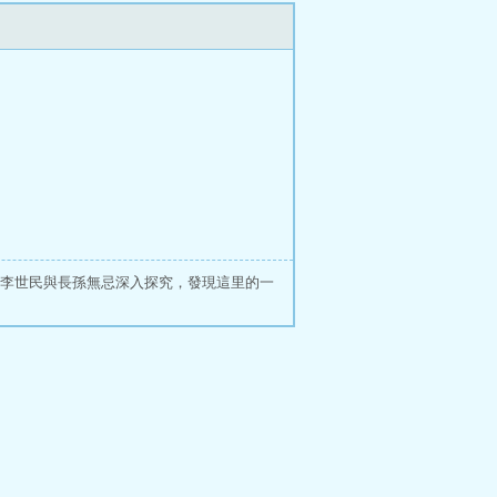
李世民與長孫無忌深入探究，發現這里的一