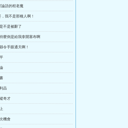
會背論語的程老魔
老婆，我不是那種人啊！
我是不是被辭了
 你特麼倒是給我拿開塞布啊
劉縣令手眼通天啊！
躺平
辯論
秘書
戰利品
天縱奇才
硬上
一次機會