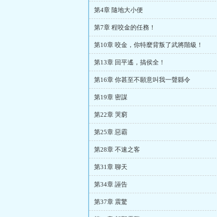
第4章 隨地大小便
第7章 程咬金的任務！
第10章 咬金，你特麼背叛了武將階級！
第13章 回平遙，搞侯全！
第16章 你甚至不願意叫我一聲縣令
第19章 密謀
第22章 哭窮
第25章 惡霸
第28章 不速之客
第31章 聊天
第34章 誣告
第37章 震驚