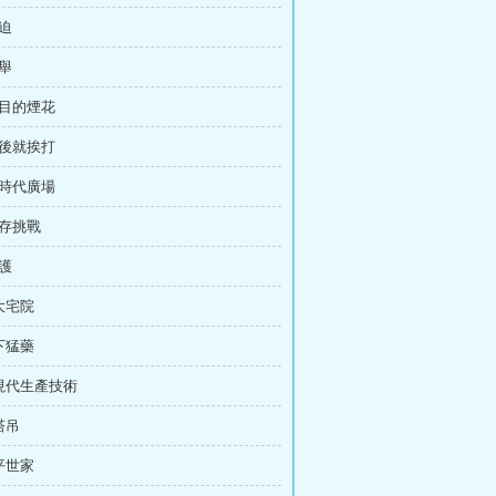
窘迫
科舉
炫目的煙花
落後就挨打
新時代廣場
生存挑戰
保護
 大宅院
 下猛藥
 現代生產技術
塔吊
 平世家