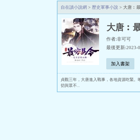
自在讀小說網
>
歷史軍事小說
> 大唐︰
大唐︰
作者:非可可
最後更新:2023-0
加入書架
貞觀三年，大唐進入戰事，各地資源吃緊。
切與眾不...